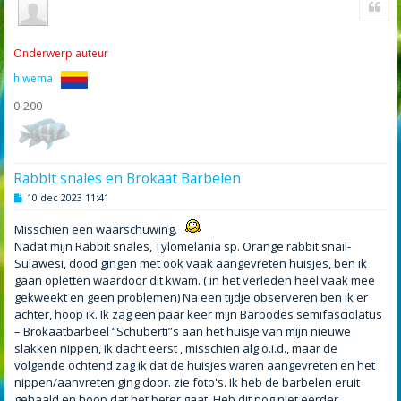
Onderwerp auteur
hiwema
0-200
Rabbit snales en Brokaat Barbelen
B
10 dec 2023 11:41
e
r
Misschien een waarschuwing.
i
c
Nadat mijn Rabbit snales, Tylomelania sp. Orange rabbit snail-
h
Sulawesi, dood gingen met ook vaak aangevreten huisjes, ben ik
t
gaan opletten waardoor dit kwam. ( in het verleden heel vaak mee
gekweekt en geen problemen) Na een tijdje observeren ben ik er
achter, hoop ik. Ik zag een paar keer mijn Barbodes semifasciolatus
– Brokaatbarbeel “Schuberti”s aan het huisje van mijn nieuwe
slakken nippen, ik dacht eerst , misschien alg o.i.d., maar de
volgende ochtend zag ik dat de huisjes waren aangevreten en het
nippen/aanvreten ging door. zie foto's. Ik heb de barbelen eruit
gehaald en hoop dat het beter gaat. Heb dit nog niet eerder