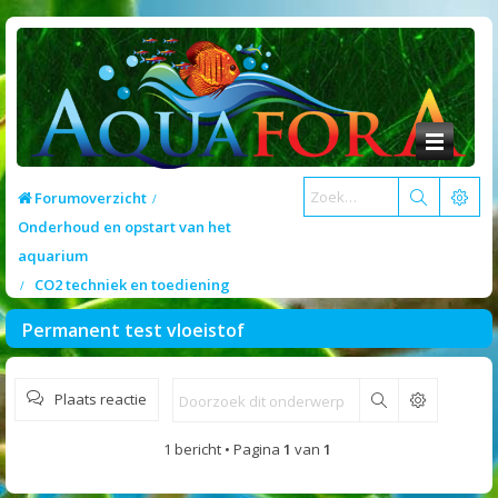
Forumoverzicht
Onderhoud en opstart van het
aquarium
CO2 techniek en toediening
Permanent test vloeistof
Plaats reactie
Zoek
1 bericht • Pagina
1
van
1