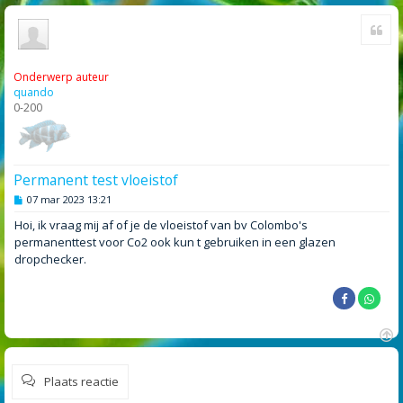
Cite
Onderwerp auteur
quando
0-200
Permanent test vloeistof
B
07 mar 2023 13:21
e
r
Hoi, ik vraag mij af of je de vloeistof van bv Colombo's
i
permanenttest voor Co2 ook kun t gebruiken in een glazen
c
h
dropchecker.
t
O
m
Plaats reactie
h
o