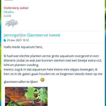
Onderwerp auteur
Xibalba
0-200
perongelijke Glasmeerval kweek
B
25 dec 2021 13:12
e
r
Hallo mede Aquarium fans,
i
c
h
Ik had wat slechte planten uit me grote aquarium overgezet in een
t
kleinere zodat ze wat aan kunnen sterken met een beetje extra co2,
licht en planten voeding.
Ineens zag ik in dat aquarium hele kleine mini stipjes bewegen, ik
ben ze in de gaten gaan houden en ze beginnen steeds meer op me
glasmeervallen te lijken