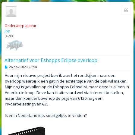
Cite
Onderwerp auteur
Jop
0-200
Alternatief voor Eshopps Eclipse overloop
B
26 nov 2020 22:54
e
r
Voor mijn nieuwe project ben ik aan het rondkijken naar een
i
overloop waarbij ik een gat in de achterzijde van de bak wil maken.
c
h
Mijn oog is gevallen op de Eshopps Eclipse M, maar deze is alleen in
t
Amerika te koop. Deze kan ik uiteraard wel via internet bestellen,
maar dan komt er bovenop de prijs van €120 nog een
invoerbelasting van €35.
Is er in Nederland iets soortgelijks te vinden?