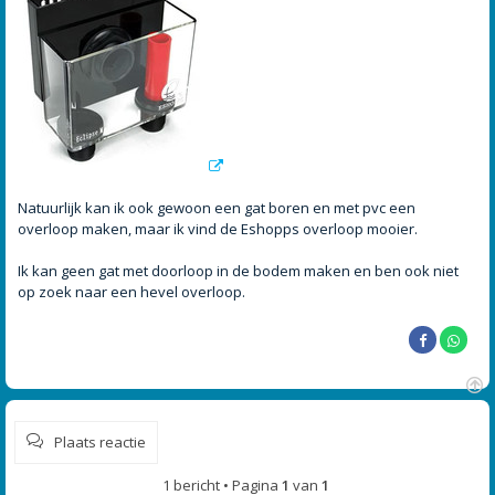
Natuurlijk kan ik ook gewoon een gat boren en met pvc een
overloop maken, maar ik vind de Eshopps overloop mooier.
Ik kan geen gat met doorloop in de bodem maken en ben ook niet
op zoek naar een hevel overloop.
O
m
Plaats reactie
h
o
o
1 bericht • Pagina
1
van
1