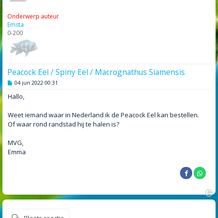
Onderwerp auteur
Emsta
0-200
Peacock Eel / Spiny Eel / Macrognathus Siamensis
B
04 jun 2022 00:31
e
r
Hallo,
i
c
h
Weet iemand waar in Nederland ik de Peacock Eel kan bestellen.
t
Of waar rond randstad hij te halen is?
MVG,
Emma
O
m
Plaats reactie
h