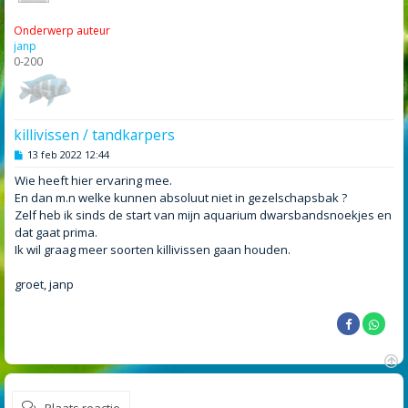
Onderwerp auteur
janp
0-200
killivissen / tandkarpers
B
13 feb 2022 12:44
e
r
Wie heeft hier ervaring mee.
i
En dan m.n welke kunnen absoluut niet in gezelschapsbak ?
c
h
Zelf heb ik sinds de start van mijn aquarium dwarsbandsnoekjes en
t
dat gaat prima.
Ik wil graag meer soorten killivissen gaan houden.
groet, janp
O
m
Plaats reactie
h