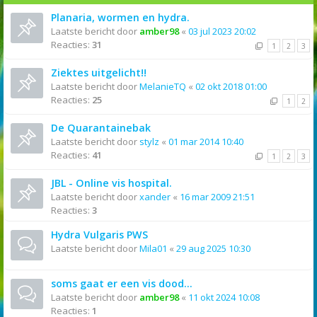
Planaria, wormen en hydra.
Laatste bericht door
amber98
«
03 jul 2023 20:02
Reacties:
31
1
2
3
Ziektes uitgelicht!!
Laatste bericht door
MelanieTQ
«
02 okt 2018 01:00
Reacties:
25
1
2
De Quarantainebak
Laatste bericht door
stylz
«
01 mar 2014 10:40
Reacties:
41
1
2
3
JBL - Online vis hospital.
Laatste bericht door
xander
«
16 mar 2009 21:51
Reacties:
3
Hydra Vulgaris PWS
Laatste bericht door
Mila01
«
29 aug 2025 10:30
soms gaat er een vis dood...
Laatste bericht door
amber98
«
11 okt 2024 10:08
Reacties:
1