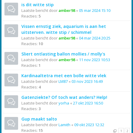
is dit witte stip
Laatste bericht door
amber98
«
05 mar 2024 15:10
Reacties:
5
Vissen ernstig ziek, aquarium is aan het
uitsterven. witte stip / schimmel
Laatste bericht door
amber98
«
04 mar 2024 20:25
Reacties:
10
Sliert ontlasting ballon mollies / molly's
Laatste bericht door
amber98
«
11 nov 2023 10:53
Reacties:
1
Kardinaaltetra met een bolle witte vlek
Laatste bericht door
LM87
«
03 nov 2023 16:49
Reacties:
4
Gatenziekte? Of toch wat anders? Help!
Laatste bericht door
yorha
«
27 okt 2023 16:50
Reacties:
3
Gup maakt salto
Laatste bericht door
Lamith
«
09 okt 2023 12:32
Reacties:
15
1
2