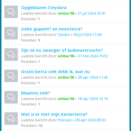
Opgeblazen Corydora
Laatste bericht door
amber98
«
21 jul 2024 20:41
Reacties:
1
zieke guppen? en neontetra?
Laatste bericht door
Tienke
«
09 jul 2024 11:49
Reacties:
5
Zijn ze nu zwanger of buikwaterzucht?
Laatste bericht door
amber98
«
07 mei 2024 19:53
Reacties:
1
Gratis betta ziek debk ik, wat nu
Laatste bericht door
amber98
«
28 apr 2024 11:45
Reacties:
1
Maanvis ziek?
Laatste bericht door
amber98
«
18 apr 2024 12:10
Reacties:
1
Wat is er met mijn Keizertetra?
Laatste bericht door
Friesian
«
09 apr 2024 09:30
Reacties:
10