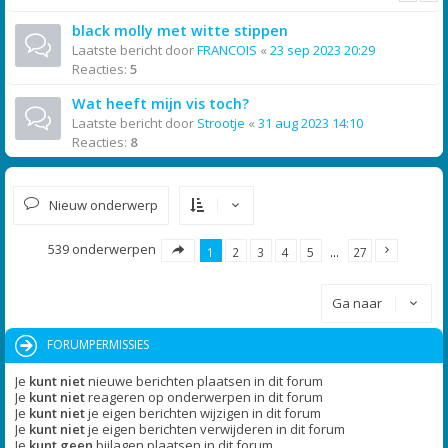
black molly met witte stippen
Laatste bericht door
FRANCOIS
«
23 sep 2023 20:29
Reacties:
5
Wat heeft mijn vis toch?
Laatste bericht door
Strootje
«
31 aug 2023 14:10
Reacties:
8
Nieuw onderwerp
539 onderwerpen
1
2
3
4
5
…
27
Ga naar
FORUMPERMISSIES
Je
kunt niet
nieuwe berichten plaatsen in dit forum
Je
kunt niet
reageren op onderwerpen in dit forum
Je
kunt niet
je eigen berichten wijzigen in dit forum
Je
kunt niet
je eigen berichten verwijderen in dit forum
Je
kunt geen
bijlagen plaatsen in dit forum