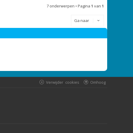
7 onderwerpen • Pagina
1
van
1
Ga naar
Verwijder cookies
Omhoog