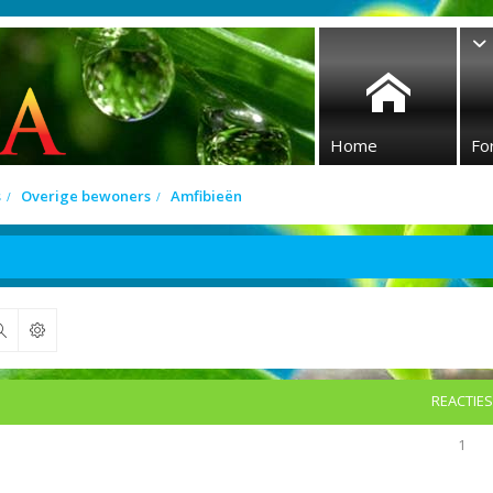
Home
Fo
s
Overige bewoners
Amfibieën
Zoek
REACTIES
1