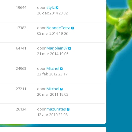
19644
door
stylz
26 dec 2014 23:32
17382
door
NeondeTetra
05 mei 2014 19:03
64741
door
Marjolein87
21 mar 2014 19:06
24963
door
Mitchel
23 feb 2012 23:17
27211
door
Mitchel
20 mar 2011 19:05
26134
door
mazurates
12 apr 2010 22:08