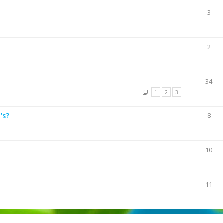
3
2
34
1
2
3
's?
8
10
11