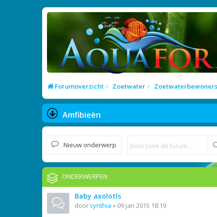
Forumoverzicht
Zoetwater
Zoetwaterbewoner
Amfibieën
Nieuw onderwerp
ONDERWERPEN
Baby axolotls
door
cynthia
»
09 jan 2015 18:19