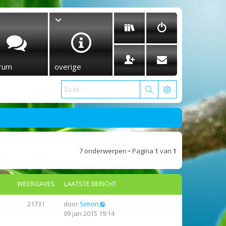
rum
overige
7 onderwerpen • Pagina
1
van
1
WEERGAVES
LAATSTE BERICHT
21731
door
Simon
09 jan 2015 19:14