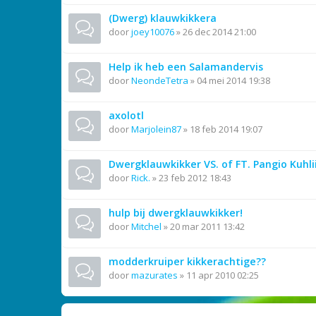
(Dwerg) klauwkikkera
door
joey10076
»
26 dec 2014 21:00
Help ik heb een Salamandervis
door
NeondeTetra
»
04 mei 2014 19:38
axolotl
door
Marjolein87
»
18 feb 2014 19:07
Dwergklauwkikker VS. of FT. Pangio Kuhlii
door
Rick.
»
23 feb 2012 18:43
hulp bij dwergklauwkikker!
door
Mitchel
»
20 mar 2011 13:42
modderkruiper kikkerachtige??
door
mazurates
»
11 apr 2010 02:25