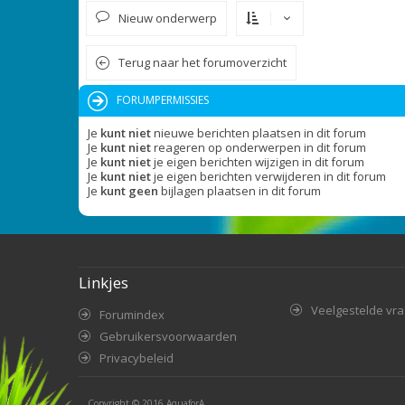
Nieuw onderwerp
Terug naar het forumoverzicht
FORUMPERMISSIES
Je
kunt niet
nieuwe berichten plaatsen in dit forum
Je
kunt niet
reageren op onderwerpen in dit forum
Je
kunt niet
je eigen berichten wijzigen in dit forum
Je
kunt niet
je eigen berichten verwijderen in dit forum
Je
kunt geen
bijlagen plaatsen in dit forum
Linkjes
Veelgestelde vr
Forumindex
Gebruikersvoorwaarden
Privacybeleid
Copyright © 2016
AquaforA