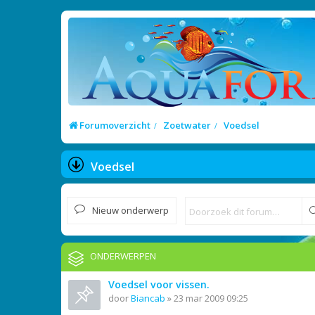
Forumoverzicht
Zoetwater
Voedsel
Voedsel
Nieuw onderwerp
ONDERWERPEN
Voedsel voor vissen.
door
Biancab
»
23 mar 2009 09:25