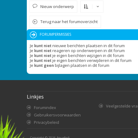
Nieuw onderwerp
Terug naar het forumoverzicht
FORUMPERMISSIES
Je
kunt niet
nieuwe berichten plaatsen in dit forum
Je
kunt niet
reageren op onderwerpen in dit forum
Je
kunt niet
je eigen berichten wijzigen in dit forum
Je
kunt niet
je eigen berichten verwijderen in dit forum
Je
kunt geen
bijlagen plaatsen in dit forum
Linkjes
Veelgestelde vr
Forumindex
Gebruikersvoorwaarden
Privacybeleid
Copyright © 2016
AquaforA