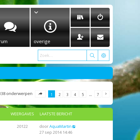
rum
overige
138 onderwerpen
1
2
3
4
5
…
7
WEERGAVES
LAATSTE BERICHT
20122
door
AquaMartin
27 sep 2014 14:46