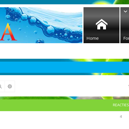
Home
Fo
Zoek
REACTIES
4