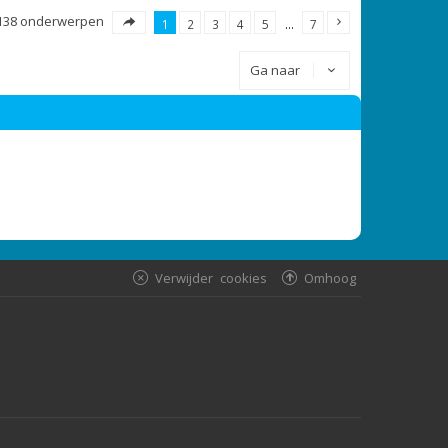
138 onderwerpen
1
2
3
4
5
…
7
Ga naar
Verwijder cookies
Omhoog