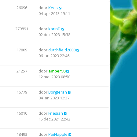
26096
door
Kees
04 apr 2013 19:11
279891
door
karinD
02 dec 2023 15:38
17809
door
dutchfield2000
06 jun 2023 22:46
21257
door
amber98
12 mei 2023 08:50
16779
door
Borgteran
04 jan 2023 12:27
16010
door
Friesian
15 dec 2021 22:42
18493
door
PaiNapple