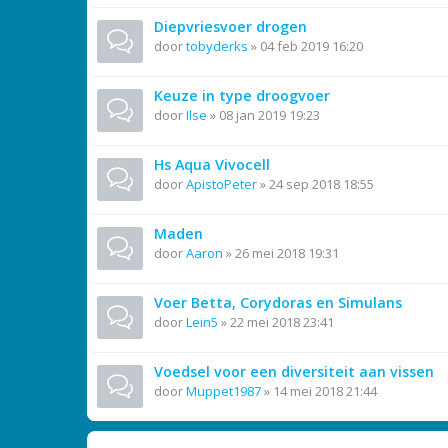
Diepvriesvoer drogen
door
tobyderks
»
04 feb 2019 16:20
Keuze in type droogvoer
door
Ilse
»
08 jan 2019 19:23
Hs Aqua Vivocell
door
ApistoPeter
»
24 sep 2018 18:55
Maden
door
Aaron
»
26 mei 2018 19:31
Voer Betta, Corydoras en Simulans
door
Lein5
»
22 mei 2018 23:41
Voedsel voor een diversiteit aan vissen
door
Muppet1987
»
14 mei 2018 21:44