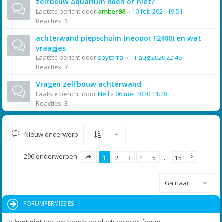
zelfbouw aquarium doen of niet?
Laatste bericht door
amber98
«
10 feb 2021 19:51
Reacties:
1
achterwand piepschuim (neopor F2400) en wat
vraagjes
Laatste bericht door
spyterra
«
11 aug 2020 22:46
Reacties:
7
Vragen zelfbouw achterwand
Laatste bericht door
Neil
«
06 mei 2020 11:28
Reacties:
3
Nieuw onderwerp
296 onderwerpen
1
2
3
4
5
…
15
Ga naar
FORUMPERMISSIES
Je
kunt niet
nieuwe berichten plaatsen in dit forum