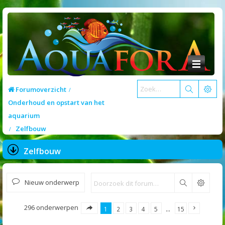
Forumoverzicht
Onderhoud en opstart van het
aquarium
Zelfbouw
Zelfbouw
Nieuw onderwerp
Zoek
296 onderwerpen
1
2
3
4
5
…
15