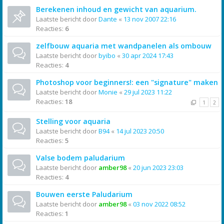
Berekenen inhoud en gewicht van aquarium.
Laatste bericht door
Dante
«
13 nov 2007 22:16
Reacties:
6
zelfbouw aquaria met wandpanelen als ombouw
Laatste bericht door
byibo
«
30 apr 2024 17:43
Reacties:
4
Photoshop voor beginners!: een "signature" maken
Laatste bericht door
Monie
«
29 jul 2023 11:22
Reacties:
18
1
2
Stelling voor aquaria
Laatste bericht door
B94
«
14 jul 2023 20:50
Reacties:
5
Valse bodem paludarium
Laatste bericht door
amber98
«
20 jun 2023 23:03
Reacties:
4
Bouwen eerste Paludarium
Laatste bericht door
amber98
«
03 nov 2022 08:52
Reacties:
1