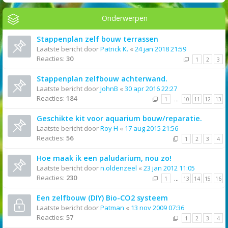
Onderwerpen
Stappenplan zelf bouw terrassen
Laatste bericht door
Patrick K.
«
24 jan 2018 21:59
Reacties:
30
1
2
3
Stappenplan zelfbouw achterwand.
Laatste bericht door
JohnB
«
30 apr 2016 22:27
Reacties:
184
1
…
10
11
12
13
Geschikte kit voor aquarium bouw/reparatie.
Laatste bericht door
Roy H
«
17 aug 2015 21:56
Reacties:
56
1
2
3
4
Hoe maak ik een paludarium, nou zo!
Laatste bericht door
n.oldenzeel
«
23 jan 2012 11:05
Reacties:
230
1
…
13
14
15
16
Een zelfbouw (DIY) Bio-CO2 systeem
Laatste bericht door
Patman
«
13 nov 2009 07:36
Reacties:
57
1
2
3
4