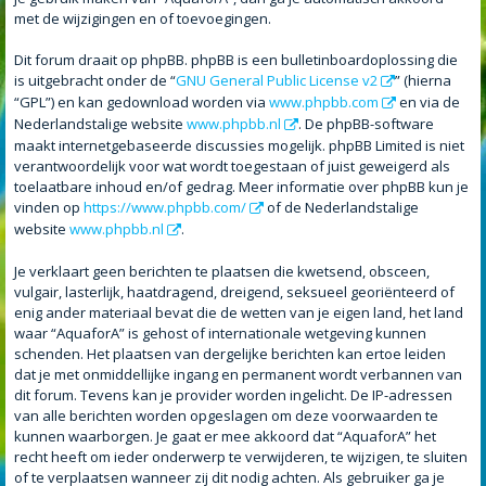
met de wijzigingen en of toevoegingen.
Dit forum draait op phpBB. phpBB is een bulletinboardoplossing die
is uitgebracht onder de “
GNU General Public License v2
” (hierna
“GPL”) en kan gedownload worden via
www.phpbb.com
en via de
Nederlandstalige website
www.phpbb.nl
. De phpBB-software
maakt internetgebaseerde discussies mogelijk. phpBB Limited is niet
verantwoordelijk voor wat wordt toegestaan of juist geweigerd als
toelaatbare inhoud en/of gedrag. Meer informatie over phpBB kun je
vinden op
https://www.phpbb.com/
of de Nederlandstalige
website
www.phpbb.nl
.
Je verklaart geen berichten te plaatsen die kwetsend, obsceen,
vulgair, lasterlijk, haatdragend, dreigend, seksueel georiënteerd of
enig ander materiaal bevat die de wetten van je eigen land, het land
waar “AquaforA” is gehost of internationale wetgeving kunnen
schenden. Het plaatsen van dergelijke berichten kan ertoe leiden
dat je met onmiddellijke ingang en permanent wordt verbannen van
dit forum. Tevens kan je provider worden ingelicht. De IP-adressen
van alle berichten worden opgeslagen om deze voorwaarden te
kunnen waarborgen. Je gaat er mee akkoord dat “AquaforA” het
recht heeft om ieder onderwerp te verwijderen, te wijzigen, te sluiten
of te verplaatsen wanneer zij dit nodig achten. Als gebruiker ga je