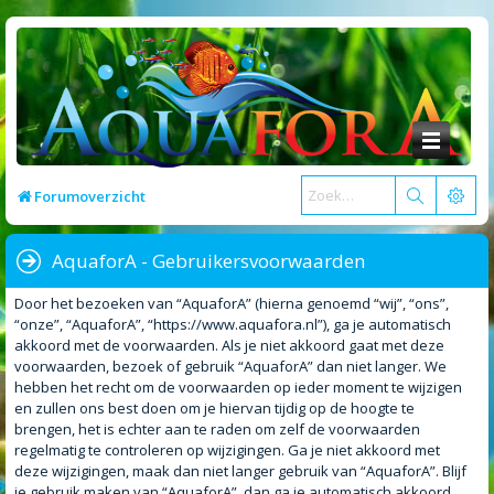
Forumoverzicht
AquaforA - Gebruikersvoorwaarden
Door het bezoeken van “AquaforA” (hierna genoemd “wij”, “ons”,
“onze”, “AquaforA”, “https://www.aquafora.nl”), ga je automatisch
akkoord met de voorwaarden. Als je niet akkoord gaat met deze
voorwaarden, bezoek of gebruik “AquaforA” dan niet langer. We
hebben het recht om de voorwaarden op ieder moment te wijzigen
en zullen ons best doen om je hiervan tijdig op de hoogte te
brengen, het is echter aan te raden om zelf de voorwaarden
regelmatig te controleren op wijzigingen. Ga je niet akkoord met
deze wijzigingen, maak dan niet langer gebruik van “AquaforA”. Blijf
je gebruik maken van “AquaforA”, dan ga je automatisch akkoord