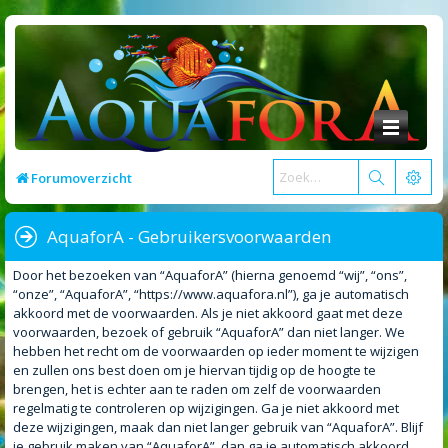
Forumoverzicht
AquaforA - Gebruikersvoorwaarden
Door het bezoeken van “AquaforA” (hierna genoemd “wij”, “ons”,
“onze”, “AquaforA”, “https://www.aquafora.nl”), ga je automatisch
akkoord met de voorwaarden. Als je niet akkoord gaat met deze
voorwaarden, bezoek of gebruik “AquaforA” dan niet langer. We
hebben het recht om de voorwaarden op ieder moment te wijzigen
en zullen ons best doen om je hiervan tijdig op de hoogte te
brengen, het is echter aan te raden om zelf de voorwaarden
regelmatig te controleren op wijzigingen. Ga je niet akkoord met
deze wijzigingen, maak dan niet langer gebruik van “AquaforA”. Blijf
je gebruik maken van “AquaforA”, dan ga je automatisch akkoord