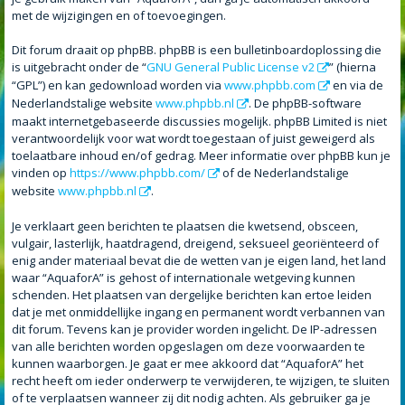
met de wijzigingen en of toevoegingen.
Dit forum draait op phpBB. phpBB is een bulletinboardoplossing die
is uitgebracht onder de “
GNU General Public License v2
” (hierna
“GPL”) en kan gedownload worden via
www.phpbb.com
en via de
Nederlandstalige website
www.phpbb.nl
. De phpBB-software
maakt internetgebaseerde discussies mogelijk. phpBB Limited is niet
verantwoordelijk voor wat wordt toegestaan of juist geweigerd als
toelaatbare inhoud en/of gedrag. Meer informatie over phpBB kun je
vinden op
https://www.phpbb.com/
of de Nederlandstalige
website
www.phpbb.nl
.
Je verklaart geen berichten te plaatsen die kwetsend, obsceen,
vulgair, lasterlijk, haatdragend, dreigend, seksueel georiënteerd of
enig ander materiaal bevat die de wetten van je eigen land, het land
waar “AquaforA” is gehost of internationale wetgeving kunnen
schenden. Het plaatsen van dergelijke berichten kan ertoe leiden
dat je met onmiddellijke ingang en permanent wordt verbannen van
dit forum. Tevens kan je provider worden ingelicht. De IP-adressen
van alle berichten worden opgeslagen om deze voorwaarden te
kunnen waarborgen. Je gaat er mee akkoord dat “AquaforA” het
recht heeft om ieder onderwerp te verwijderen, te wijzigen, te sluiten
of te verplaatsen wanneer zij dit nodig achten. Als gebruiker ga je