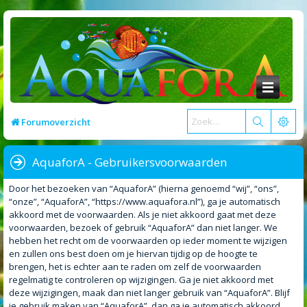
Forumoverzicht
AquaforA - Gebruikersvoorwaarden
Door het bezoeken van “AquaforA” (hierna genoemd “wij”, “ons”,
“onze”, “AquaforA”, “https://www.aquafora.nl”), ga je automatisch
akkoord met de voorwaarden. Als je niet akkoord gaat met deze
voorwaarden, bezoek of gebruik “AquaforA” dan niet langer. We
hebben het recht om de voorwaarden op ieder moment te wijzigen
en zullen ons best doen om je hiervan tijdig op de hoogte te
brengen, het is echter aan te raden om zelf de voorwaarden
regelmatig te controleren op wijzigingen. Ga je niet akkoord met
deze wijzigingen, maak dan niet langer gebruik van “AquaforA”. Blijf
je gebruik maken van “AquaforA”, dan ga je automatisch akkoord