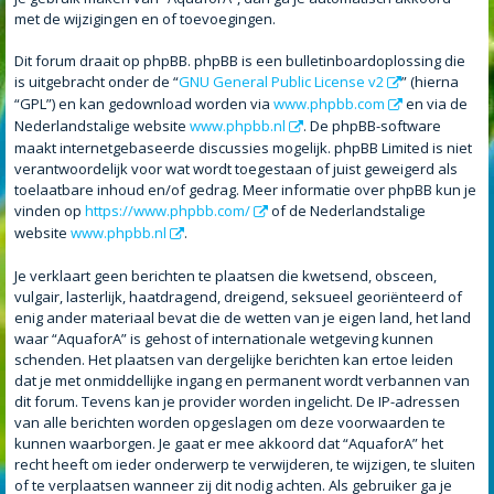
met de wijzigingen en of toevoegingen.
Dit forum draait op phpBB. phpBB is een bulletinboardoplossing die
is uitgebracht onder de “
GNU General Public License v2
” (hierna
“GPL”) en kan gedownload worden via
www.phpbb.com
en via de
Nederlandstalige website
www.phpbb.nl
. De phpBB-software
maakt internetgebaseerde discussies mogelijk. phpBB Limited is niet
verantwoordelijk voor wat wordt toegestaan of juist geweigerd als
toelaatbare inhoud en/of gedrag. Meer informatie over phpBB kun je
vinden op
https://www.phpbb.com/
of de Nederlandstalige
website
www.phpbb.nl
.
Je verklaart geen berichten te plaatsen die kwetsend, obsceen,
vulgair, lasterlijk, haatdragend, dreigend, seksueel georiënteerd of
enig ander materiaal bevat die de wetten van je eigen land, het land
waar “AquaforA” is gehost of internationale wetgeving kunnen
schenden. Het plaatsen van dergelijke berichten kan ertoe leiden
dat je met onmiddellijke ingang en permanent wordt verbannen van
dit forum. Tevens kan je provider worden ingelicht. De IP-adressen
van alle berichten worden opgeslagen om deze voorwaarden te
kunnen waarborgen. Je gaat er mee akkoord dat “AquaforA” het
recht heeft om ieder onderwerp te verwijderen, te wijzigen, te sluiten
of te verplaatsen wanneer zij dit nodig achten. Als gebruiker ga je