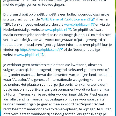
met de wijzigingen en of toevoegingen.
Dit forum draait op phpBB. phpBB is een bulletinboardoplossing die
is uitgebracht onder de “
GNU General Public License v2
” (hierna
“GPL”) en kan gedownload worden via
www.phpbb.com
en via de
Nederlandstalige website
www.phpbb.nl
. De phpBB-software
maakt internetgebaseerde discussies mogelijk. phpBB Limited is niet
verantwoordelijk voor wat wordt toegestaan of juist geweigerd als
toelaatbare inhoud en/of gedrag. Meer informatie over phpBB kun je
vinden op
https://www.phpbb.com/
of de Nederlandstalige
website
www.phpbb.nl
.
Je verklaart geen berichten te plaatsen die kwetsend, obsceen,
vulgair, lasterlijk, haatdragend, dreigend, seksueel georiënteerd of
enig ander materiaal bevat die de wetten van je eigen land, het land
waar “AquaforA” is gehost of internationale wetgeving kunnen
schenden. Het plaatsen van dergelijke berichten kan ertoe leiden
dat je met onmiddellijke ingang en permanent wordt verbannen van
dit forum. Tevens kan je provider worden ingelicht. De IP-adressen
van alle berichten worden opgeslagen om deze voorwaarden te
kunnen waarborgen. Je gaat er mee akkoord dat “AquaforA” het
recht heeft om ieder onderwerp te verwijderen, te wijzigen, te sluiten
of te verplaatsen wanneer zij dit nodig achten. Als gebruiker ga je