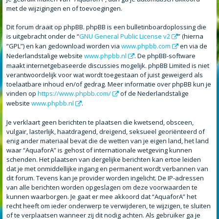
met de wijzigingen en of toevoegingen.
Dit forum draait op phpBB. phpBB is een bulletinboardoplossing die
is uitgebracht onder de “
GNU General Public License v2
” (hierna
“GPL”) en kan gedownload worden via
www.phpbb.com
en via de
Nederlandstalige website
www.phpbb.nl
. De phpBB-software
maakt internetgebaseerde discussies mogelijk. phpBB Limited is niet
verantwoordelijk voor wat wordt toegestaan of juist geweigerd als
toelaatbare inhoud en/of gedrag. Meer informatie over phpBB kun je
vinden op
https://www.phpbb.com/
of de Nederlandstalige
website
www.phpbb.nl
.
Je verklaart geen berichten te plaatsen die kwetsend, obsceen,
vulgair, lasterlijk, haatdragend, dreigend, seksueel georiënteerd of
enig ander materiaal bevat die de wetten van je eigen land, het land
waar “AquaforA” is gehost of internationale wetgeving kunnen
schenden. Het plaatsen van dergelijke berichten kan ertoe leiden
dat je met onmiddellijke ingang en permanent wordt verbannen van
dit forum. Tevens kan je provider worden ingelicht. De IP-adressen
van alle berichten worden opgeslagen om deze voorwaarden te
kunnen waarborgen. Je gaat er mee akkoord dat “AquaforA” het
recht heeft om ieder onderwerp te verwijderen, te wijzigen, te sluiten
of te verplaatsen wanneer zij dit nodig achten. Als gebruiker ga je