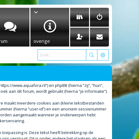
rum
overige
“https://www.aquafora.nl”) en phpBB (hierna “zij”, “hun”,
 aan dit forum, wordt gebruikt (hierna “je informatie”).
are maakt meerdere cookies aan (kleine tekstbestanden
enummer (hierna “user-id”) en een anoniem sessienummer
l worden aangemaakt wanneer je onderwerpen hebt
kerservaring.
oepassing is. Deze tekst heeft betrekking op de
ons verstuurt. Dit is onder andere het plaatsen als een