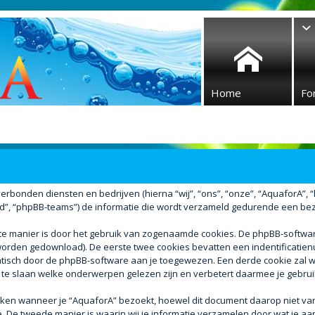
Home
Fo
 verbonden diensten en bedrijven (hierna “wij”, “ons”, “onze”, “AquaforA”, 
d”, “phpBB-teams”) de informatie die wordt verzameld gedurende een bezoek
ste manier is door het gebruik van zogenaamde cookies. De phpBB-softw
r worden gedownload). De eerste twee cookies bevatten een indentificati
atisch door de phpBB-software aan je toegewezen. Een derde cookie za
 te slaan welke onderwerpen gelezen zijn en verbetert daarmee je gebrui
n wanneer je “AquaforA” bezoekt, hoewel dit document daarop niet van t
e tweede manier is waarin wij je informatie verzamelen door wat je aan 