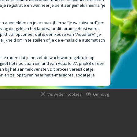
a je registratie en wanneer je bent aangemeld (hierna “je
en aanmelden op je account (hierna “je wachtwoord”) en
ving die geldt in het land waar dit forum gehost wordt.
plicht of optioneel, dat is een keuze van “AquaforA”. Je
ijkheid om in te stellen of je de e-mails die automatisch
an te raden dat je hetzelfde wachtwoord gebruikt op
 geef het nooit aan iemand van AquaforA”, phpBB of een
n bij het aanmeldvenster. Dit proces vereist dat je
en zal opsturen naar het e-mailadres, zodat je je
Verwijder cookies
Omhoog