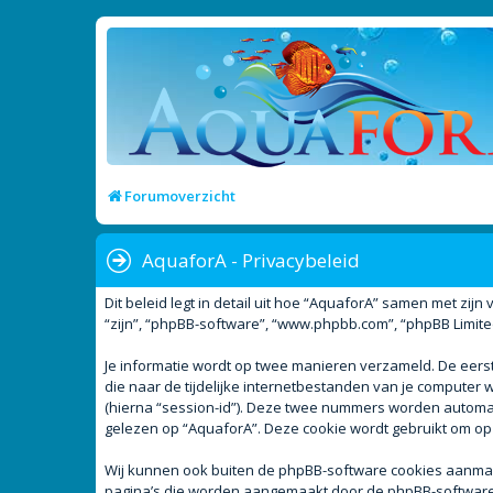
Forumoverzicht
AquaforA - Privacybeleid
Dit beleid legt in detail uit hoe “AquaforA” samen met zijn
“zijn”, “phpBB-software”, “www.phpbb.com”, “phpBB Limite
Je informatie wordt op twee manieren verzameld. De eer
die naar de tijdelijke internetbestanden van je compute
(hierna “session-id”). Deze twee nummers worden autom
gelezen op “AquaforA”. Deze cookie wordt gebruikt om op
Wij kunnen ook buiten de phpBB-software cookies aanmake
pagina’s die worden aangemaakt door de phpBB-software. D