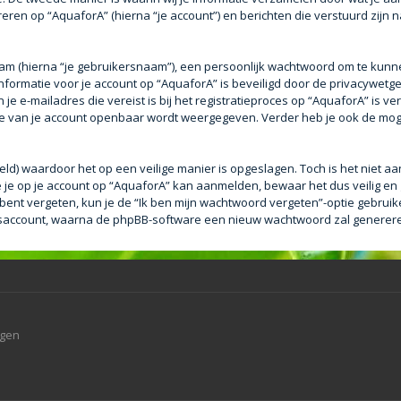
eren op “AquaforA” (hierna “je account”) en berichten die verstuurd zijn n
aam (hierna “je gebruikersnaam”), een persoonlijk wachtwoord om te kunn
e informatie voor je account op “AquaforA” is beveiligd door de privacywetge
e e-mailadres die vereist is bij het registratieproces op “AquaforA” is ver
tie van je account openbaar wordt weergegeven. Verder heb je ook de mogel
eld) waardoor het op een veilige manier is opgeslagen. Toch is het niet a
je op je account op “AquaforA” kan aanmelden, bewaar het dus veilig en
bent vergeten, kun je de “Ik ben mijn wachtwoord vergeten”-optie gebruike
saccount, waarna de phpBB-software een nieuw wachtwoord zal genereren 
agen