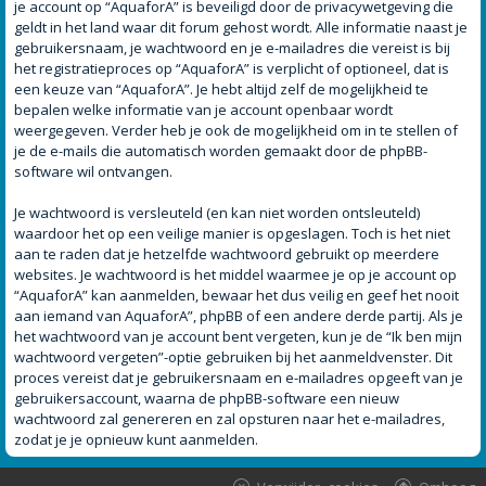
je account op “AquaforA” is beveiligd door de privacywetgeving die
geldt in het land waar dit forum gehost wordt. Alle informatie naast je
gebruikersnaam, je wachtwoord en je e-mailadres die vereist is bij
het registratieproces op “AquaforA” is verplicht of optioneel, dat is
een keuze van “AquaforA”. Je hebt altijd zelf de mogelijkheid te
bepalen welke informatie van je account openbaar wordt
weergegeven. Verder heb je ook de mogelijkheid om in te stellen of
je de e-mails die automatisch worden gemaakt door de phpBB-
software wil ontvangen.
Je wachtwoord is versleuteld (en kan niet worden ontsleuteld)
waardoor het op een veilige manier is opgeslagen. Toch is het niet
aan te raden dat je hetzelfde wachtwoord gebruikt op meerdere
websites. Je wachtwoord is het middel waarmee je op je account op
“AquaforA” kan aanmelden, bewaar het dus veilig en geef het nooit
aan iemand van AquaforA”, phpBB of een andere derde partij. Als je
het wachtwoord van je account bent vergeten, kun je de “Ik ben mijn
wachtwoord vergeten”-optie gebruiken bij het aanmeldvenster. Dit
proces vereist dat je gebruikersnaam en e-mailadres opgeeft van je
gebruikersaccount, waarna de phpBB-software een nieuw
wachtwoord zal genereren en zal opsturen naar het e-mailadres,
zodat je je opnieuw kunt aanmelden.