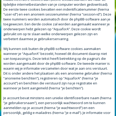
tijdelijke internetbestanden van je computer worden gedownload).
De eerste twee cookies bevatten een indentificatienummer (hierna
“user-id”) en een anoniem sessienummer (hierna “session-id”). Deze
twee nummers worden automatisch door de phpBB-software aan je
toegewezen. Een derde cookie zal worden aangemaakt wanneer je
onderwerpen hebt gelezen op “AquaforA”. Deze cookie wordt
gebruikt om op te slaan welke onderwerpen gelezen zijn en
verbetert daarmee je gebruikerservaring.
Wij kunnen ook buiten de phpBB-software cookies aanmaken
wanneer je “AquaforA” bezoekt, hoewel dit document daarop niet
van toepassing is. Deze tekst heeft betrekking op de pagina’s die
worden aangemaakt door de phpBB-software. De tweede manier is
waarin wij je informatie verzamelen door wat je aan ons verstuurt.
Dit is onder andere het plaatsen als een anonieme gebruiker (hierna
“anonieme berichten”), registreren op “AquaforA” (hierna “je
account”) en berichten die verstuurd zijn na je registratie en
wanneer je bent aangemeld (hierna “je berichten”).
Je account bevat minstens een unieke identificeerbare naam (hierna
“je gebruikersnaam”), een persoonlijk wachtwoord om te kunnen
aanmelden op je account (hierna “je wachtwoord”) en een
persoonlijk, geldig e-mailadres (hierna “je e-mail”). Je informatie voor