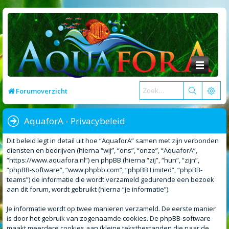
Forumoverzicht
AquaforA - Privacybeleid
Dit beleid legt in detail uit hoe “AquaforA” samen met zijn verbonden
diensten en bedrijven (hierna “wij”, “ons”, “onze”, “AquaforA”,
“https://www.aquafora.nl”) en phpBB (hierna “zij”, “hun”, “zijn”,
“phpBB-software”, “www.phpbb.com”, “phpBB Limited”, “phpBB-
teams”) de informatie die wordt verzameld gedurende een bezoek
aan dit forum, wordt gebruikt (hierna “je informatie”).
Je informatie wordt op twee manieren verzameld. De eerste manier
is door het gebruik van zogenaamde cookies. De phpBB-software
maakt meerdere cookies aan (kleine tekstbestanden die naar de