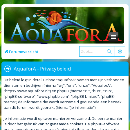
Forumoverzicht
AquaforA - Privacybeleid
Dit beleid legt in detail uit hoe “AquaforA” samen met zijn verbonden
diensten en bedrijven (hierna “wij”, “ons”, “onze”, “AquaforA”,
“https://www.aquafora.nl”) en phpBB (hierna “zij”, “hun”, “zijn”,
“phpBB-software”, “www.phpbb.com”, “phpBB Limited”, “phpBB-
teams”) de informatie die wordt verzameld gedurende een bezoek
aan dit forum, wordt gebruikt (hierna “je informatie”).
Je informatie wordt op twee manieren verzameld. De eerste manier
is door het gebruik van zogenaamde cookies. De phpBB-software
maakt meerdere cookies aan (kleine tekstbestanden die naar de