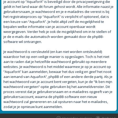
je account op “AquaforA” is beveiligd door de privacywetgeving die
geldt in het land waar dit forum gehost wordt. Alle informatie naast je
gebruikersnaam, je wachtwoord en je e-mailadres die vereist is bij
het registratieproces op “AquaforA” is verplicht of optioneel, dat is
een keuze van “AquaforA”. Je hebt altijd zelf de mogelijkheid te
bepalen welke informatie van je account openbaar wordt
weergegeven. Verder heb je ook de mogelijkheid om in te stellen of
je de e-mails die automatisch worden gemaakt door de phpBB-
software wil ontvangen.
Je wachtwoord is versleuteld (en kan niet worden ontsleuteld)
waardoor het op een veilige manier is opgeslagen. Toch is het niet
aan te raden dat je hetzelfde wachtwoord gebruikt op meerdere
websites. Je wachtwoord is het middel waarmee je op je account op
“AquaforA” kan aanmelden, bewaar het dus veilig en geef het nooit
aan iemand van AquaforA”, phpBB of een andere derde partij. Als je
het wachtwoord van je account bent vergeten, kun je de “Ik ben mijn
wachtwoord vergeten”-optie gebruiken bij het aanmeldvenster. Dit
proces vereist dat je gebruikersnaam en e-mailadres opgeeft van je
gebruikersaccount, waarna de phpBB-software een nieuw
wachtwoord zal genereren en zal opsturen naar het e-mailadres,
zodat je je opnieuw kunt aanmelden.