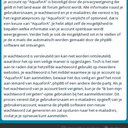
je account op “AquaforA” is beveiligd door de privacywetgeving die
geldt in het land waar dit forum gehost wordt. Alle informatie naast je
gebruikersnaam, je wachtwoord en je e-mailadres die vereist is bij
het registratieproces op “AquaforA” is verplicht of optioneel, dat is
een keuze van “AquaforA”. Je hebt altijd zelf de mogelijkheid te
bepalen welke informatie van je account openbaar wordt
weergegeven. Verder heb je ook de mogelijkheid om in te stellen of
je de e-mails die automatisch worden gemaakt door de phpBB-
software wil ontvangen.
Je wachtwoord is versleuteld (en kan niet worden ontsleuteld)
waardoor het op een veilige manier is opgeslagen. Toch is het niet
aan te raden dat je hetzelfde wachtwoord gebruikt op meerdere
websites. Je wachtwoord is het middel waarmee je op je account op
“AquaforA” kan aanmelden, bewaar het dus veilig en geef het nooit
aan iemand van AquaforA”, phpBB of een andere derde partij. Als je
het wachtwoord van je account bent vergeten, kun je de “Ik ben mijn
wachtwoord vergeten”-optie gebruiken bij het aanmeldvenster. Dit
proces vereist dat je gebruikersnaam en e-mailadres opgeeft van je
gebruikersaccount, waarna de phpBB-software een nieuw
wachtwoord zal genereren en zal opsturen naar het e-mailadres,
zodat je je opnieuw kunt aanmelden.