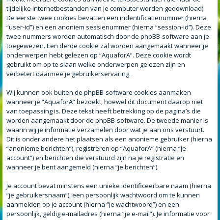
tijdelijke internetbestanden van je computer worden gedownload).
De eerste twee cookies bevatten een indentificatienummer (hierna
“user-id”) en een anoniem sessienummer (hierna “session-id”). Deze
twee nummers worden automatisch door de phpBB-software aan je
toegewezen. Een derde cookie zal worden aangemaakt wanneer je
onderwerpen hebt gelezen op “AquaforA”. Deze cookie wordt
gebruikt om op te slaan welke onderwerpen gelezen zijn en
verbetert daarmee je gebruikerservaring.
Wij kunnen ook buiten de phpBB-software cookies aanmaken
wanneer je “AquaforA” bezoekt, hoewel dit document daarop niet
van toepassing is. Deze tekst heeft betrekking op de pagina’s die
worden aangemaakt door de phpBB-software. De tweede manier is
waarin wij je informatie verzamelen door wat je aan ons verstuurt.
Dit is onder andere het plaatsen als een anonieme gebruiker (hierna
“anonieme berichten”), registreren op “AquaforA” (hierna “je
account”) en berichten die verstuurd zijn na je registratie en
wanneer je bent aangemeld (hierna “je berichten”).
Je account bevat minstens een unieke identificeerbare naam (hierna
“je gebruikersnaam”), een persoonlijk wachtwoord om te kunnen
aanmelden op je account (hierna “je wachtwoord”) en een
persoonlijk, geldig e-mailadres (hierna “je e-mail”). Je informatie voor