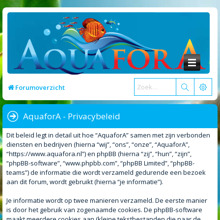
Forumoverzicht
AquaforA - Privacybeleid
Dit beleid legt in detail uit hoe “AquaforA” samen met zijn verbonden
diensten en bedrijven (hierna “wij”, “ons”, “onze”, “AquaforA”,
“https://www.aquafora.nl”) en phpBB (hierna “zij”, “hun”, “zijn”,
“phpBB-software”, “www.phpbb.com”, “phpBB Limited”, “phpBB-
teams”) de informatie die wordt verzameld gedurende een bezoek
aan dit forum, wordt gebruikt (hierna “je informatie”).
Je informatie wordt op twee manieren verzameld. De eerste manier
is door het gebruik van zogenaamde cookies. De phpBB-software
maakt meerdere cookies aan (kleine tekstbestanden die naar de