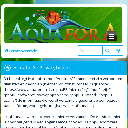
Forumoverzicht
AquaforA - Privacybeleid
Dit beleid legt in detail uit hoe “AquaforA” samen met zijn verbonden
diensten en bedrijven (hierna “wij”, “ons”, “onze”, “AquaforA”,
“https://www.aquafora.nl”) en phpBB (hierna “zij”, “hun”, “zijn”,
“phpBB-software”, “www.phpbb.com”, “phpBB Limited”, “phpBB-
teams”) de informatie die wordt verzameld gedurende een bezoek
aan dit forum, wordt gebruikt (hierna “je informatie”).
Je informatie wordt op twee manieren verzameld. De eerste manier
is door het gebruik van zogenaamde cookies. De phpBB-software
maakt meerdere cookies aan (kleine tekstbestanden die naar de