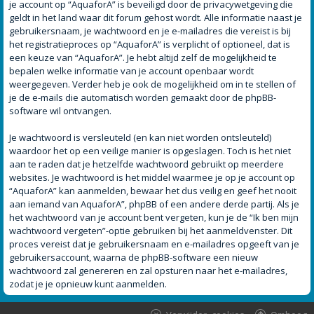
je account op “AquaforA” is beveiligd door de privacywetgeving die
geldt in het land waar dit forum gehost wordt. Alle informatie naast je
gebruikersnaam, je wachtwoord en je e-mailadres die vereist is bij
het registratieproces op “AquaforA” is verplicht of optioneel, dat is
een keuze van “AquaforA”. Je hebt altijd zelf de mogelijkheid te
bepalen welke informatie van je account openbaar wordt
weergegeven. Verder heb je ook de mogelijkheid om in te stellen of
je de e-mails die automatisch worden gemaakt door de phpBB-
software wil ontvangen.
Je wachtwoord is versleuteld (en kan niet worden ontsleuteld)
waardoor het op een veilige manier is opgeslagen. Toch is het niet
aan te raden dat je hetzelfde wachtwoord gebruikt op meerdere
websites. Je wachtwoord is het middel waarmee je op je account op
“AquaforA” kan aanmelden, bewaar het dus veilig en geef het nooit
aan iemand van AquaforA”, phpBB of een andere derde partij. Als je
het wachtwoord van je account bent vergeten, kun je de “Ik ben mijn
wachtwoord vergeten”-optie gebruiken bij het aanmeldvenster. Dit
proces vereist dat je gebruikersnaam en e-mailadres opgeeft van je
gebruikersaccount, waarna de phpBB-software een nieuw
wachtwoord zal genereren en zal opsturen naar het e-mailadres,
zodat je je opnieuw kunt aanmelden.