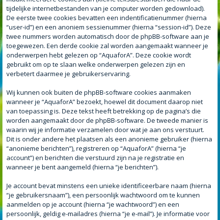
tijdelijke internetbestanden van je computer worden gedownload).
De eerste twee cookies bevatten een indentificatienummer (hierna
“user-id”) en een anoniem sessienummer (hierna “session-id”). Deze
twee nummers worden automatisch door de phpBB-software aan je
toegewezen. Een derde cookie zal worden aangemaakt wanneer je
onderwerpen hebt gelezen op “AquaforA”. Deze cookie wordt
gebruikt om op te slaan welke onderwerpen gelezen zijn en
verbetert daarmee je gebruikerservaring.
Wij kunnen ook buiten de phpBB-software cookies aanmaken
wanneer je “AquaforA” bezoekt, hoewel dit document daarop niet
van toepassing is. Deze tekst heeft betrekking op de pagina’s die
worden aangemaakt door de phpBB-software. De tweede manier is
waarin wij je informatie verzamelen door wat je aan ons verstuurt.
Dit is onder andere het plaatsen als een anonieme gebruiker (hierna
“anonieme berichten”), registreren op “AquaforA” (hierna “je
account”) en berichten die verstuurd zijn na je registratie en
wanneer je bent aangemeld (hierna “je berichten”).
Je account bevat minstens een unieke identificeerbare naam (hierna
“je gebruikersnaam”), een persoonlijk wachtwoord om te kunnen
aanmelden op je account (hierna “je wachtwoord”) en een
persoonlijk, geldig e-mailadres (hierna “je e-mail”). Je informatie voor