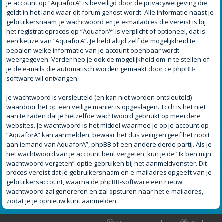
je account op “AquaforA” is beveiligd door de privacywetgeving die
geldt in het land waar dit forum gehost wordt. Alle informatie naast je
gebruikersnaam, je wachtwoord en je e-mailadres die vereist is bij
het registratieproces op “AquaforA” is verplicht of optioneel, dat is
een keuze van “AquaforA”. Je hebt altijd zelf de mogelijkheid te
bepalen welke informatie van je account openbaar wordt
weergegeven. Verder heb je ook de mogelijkheid om in te stellen of
je de e-mails die automatisch worden gemaakt door de phpBB-
software wil ontvangen.
Je wachtwoord is versleuteld (en kan niet worden ontsleuteld)
waardoor het op een veilige manier is opgeslagen. Toch is het niet
aan te raden dat je hetzelfde wachtwoord gebruikt op meerdere
websites. Je wachtwoord is het middel waarmee je op je account op
“AquaforA” kan aanmelden, bewaar het dus veilig en geef het nooit
aan iemand van AquaforA”, phpBB of een andere derde partij. Als je
het wachtwoord van je account bent vergeten, kun je de “Ik ben mijn
wachtwoord vergeten”-optie gebruiken bij het aanmeldvenster. Dit
proces vereist dat je gebruikersnaam en e-mailadres opgeeft van je
gebruikersaccount, waarna de phpBB-software een nieuw
wachtwoord zal genereren en zal opsturen naar het e-mailadres,
zodat je je opnieuw kunt aanmelden.