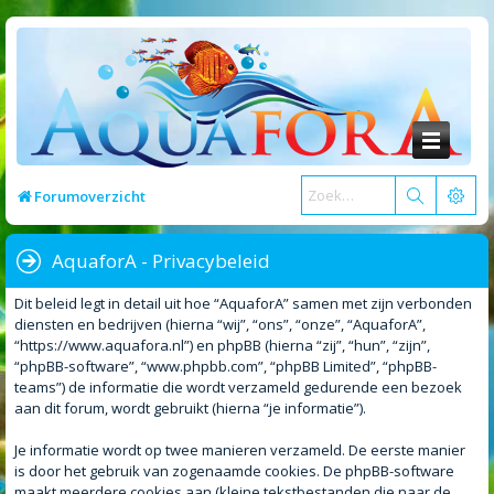
Forumoverzicht
AquaforA - Privacybeleid
Dit beleid legt in detail uit hoe “AquaforA” samen met zijn verbonden
diensten en bedrijven (hierna “wij”, “ons”, “onze”, “AquaforA”,
“https://www.aquafora.nl”) en phpBB (hierna “zij”, “hun”, “zijn”,
“phpBB-software”, “www.phpbb.com”, “phpBB Limited”, “phpBB-
teams”) de informatie die wordt verzameld gedurende een bezoek
aan dit forum, wordt gebruikt (hierna “je informatie”).
Je informatie wordt op twee manieren verzameld. De eerste manier
is door het gebruik van zogenaamde cookies. De phpBB-software
maakt meerdere cookies aan (kleine tekstbestanden die naar de