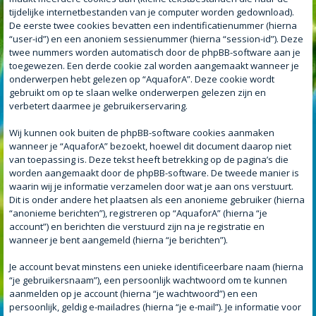
tijdelijke internetbestanden van je computer worden gedownload).
De eerste twee cookies bevatten een indentificatienummer (hierna
“user-id”) en een anoniem sessienummer (hierna “session-id”). Deze
twee nummers worden automatisch door de phpBB-software aan je
toegewezen. Een derde cookie zal worden aangemaakt wanneer je
onderwerpen hebt gelezen op “AquaforA”. Deze cookie wordt
gebruikt om op te slaan welke onderwerpen gelezen zijn en
verbetert daarmee je gebruikerservaring.
Wij kunnen ook buiten de phpBB-software cookies aanmaken
wanneer je “AquaforA” bezoekt, hoewel dit document daarop niet
van toepassing is. Deze tekst heeft betrekking op de pagina’s die
worden aangemaakt door de phpBB-software. De tweede manier is
waarin wij je informatie verzamelen door wat je aan ons verstuurt.
Dit is onder andere het plaatsen als een anonieme gebruiker (hierna
“anonieme berichten”), registreren op “AquaforA” (hierna “je
account”) en berichten die verstuurd zijn na je registratie en
wanneer je bent aangemeld (hierna “je berichten”).
Je account bevat minstens een unieke identificeerbare naam (hierna
“je gebruikersnaam”), een persoonlijk wachtwoord om te kunnen
aanmelden op je account (hierna “je wachtwoord”) en een
persoonlijk, geldig e-mailadres (hierna “je e-mail”). Je informatie voor