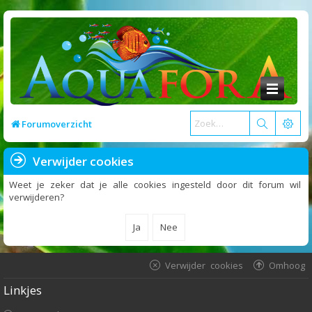
Forumoverzicht
Verwijder cookies
Weet je zeker dat je alle cookies ingesteld door dit forum wil
verwijderen?
Verwijder cookies
Omhoog
Linkjes