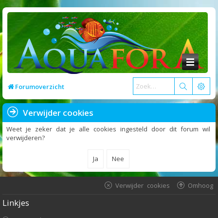
Forumoverzicht
Verwijder cookies
Weet je zeker dat je alle cookies ingesteld door dit forum wil
verwijderen?
Verwijder cookies
Omhoog
Linkjes