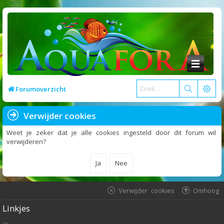
Forumoverzicht
Verwijder cookies
Weet je zeker dat je alle cookies ingesteld door dit forum wil
verwijderen?
Verwijder cookies
Omhoog
Linkjes