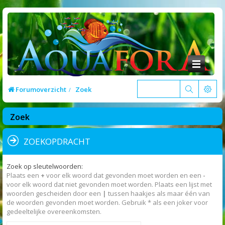
Forumoverzicht
Zoek
Zoek
ZOEKOPDRACHT
Zoek op sleutelwoorden:
Plaats een
+
voor elk woord dat gevonden moet worden en een
-
voor elk woord dat niet gevonden moet worden. Plaats een lijst met
woorden gescheiden door een
|
tussen haakjes als maar één van
de woorden gevonden moet worden. Gebruik * als een joker voor
gedeeltelijke overeenkomsten.