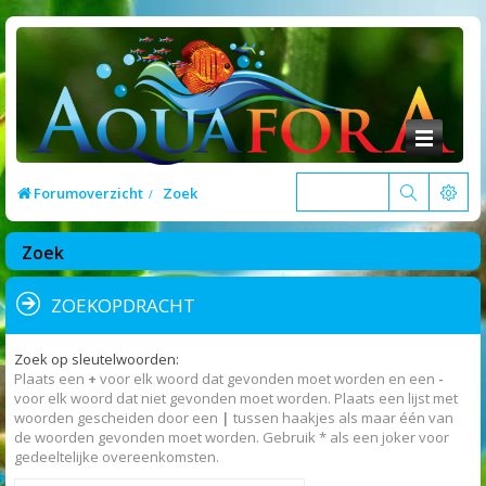
Forumoverzicht
Zoek
Zoek
ZOEKOPDRACHT
Zoek op sleutelwoorden:
Plaats een
+
voor elk woord dat gevonden moet worden en een
-
voor elk woord dat niet gevonden moet worden. Plaats een lijst met
woorden gescheiden door een
|
tussen haakjes als maar één van
de woorden gevonden moet worden. Gebruik * als een joker voor
gedeeltelijke overeenkomsten.