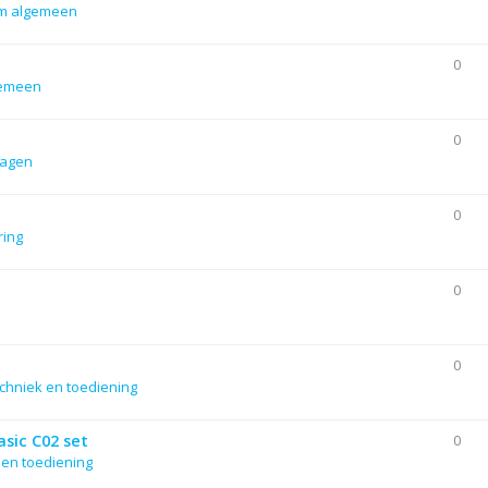
m algemeen
0
gemeen
0
lagen
0
ering
0
0
chniek en toediening
sic C02 set
0
 en toediening