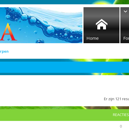
Home
Fo
rpen
Er zijn 121 r
REACTIES
0