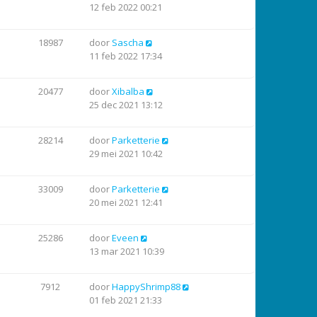
12 feb 2022 00:21
18987
door
Sascha
11 feb 2022 17:34
20477
door
Xibalba
25 dec 2021 13:12
28214
door
Parketterie
29 mei 2021 10:42
33009
door
Parketterie
20 mei 2021 12:41
25286
door
Eveen
13 mar 2021 10:39
7912
door
HappyShrimp88
01 feb 2021 21:33