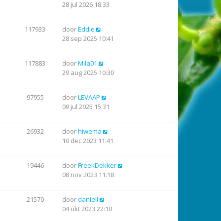
28 jul 2026 18:33
117933
door
Eddie
28 sep 2025 10:41
117883
door
Mila01
29 aug 2025 10:30
97955
door
LEVAAP
09 jul 2025 15:31
26932
door
hiwema
10 dec 2023 11:41
19446
door
FreekDekker
08 nov 2023 11:18
21570
door
daniell
04 okt 2023 22:10