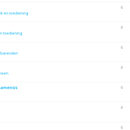
0
ek en toediening
0
n toediening
0
dbarenden
0
emeen
Siamensis
0
0
0