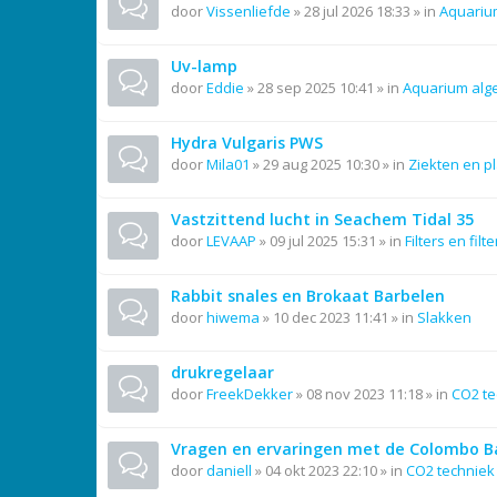
door
Vissenliefde
»
28 jul 2026 18:33
» in
Aquariu
Uv-lamp
door
Eddie
»
28 sep 2025 10:41
» in
Aquarium al
Hydra Vulgaris PWS
door
Mila01
»
29 aug 2025 10:30
» in
Ziekten en p
Vastzittend lucht in Seachem Tidal 35
door
LEVAAP
»
09 jul 2025 15:31
» in
Filters en filt
Rabbit snales en Brokaat Barbelen
door
hiwema
»
10 dec 2023 11:41
» in
Slakken
drukregelaar
door
FreekDekker
»
08 nov 2023 11:18
» in
CO2 te
Vragen en ervaringen met de Colombo Ba
door
daniell
»
04 okt 2023 22:10
» in
CO2 techniek