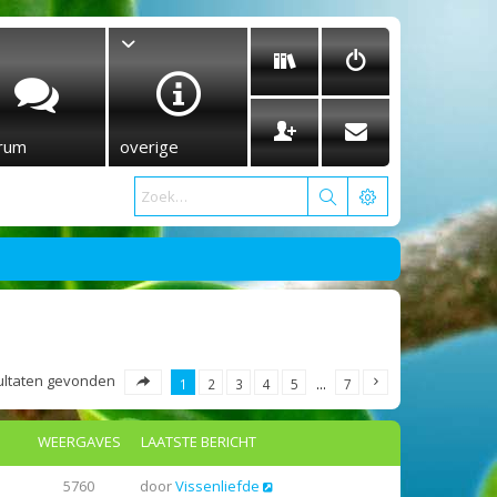
rum
overige
esultaten gevonden
1
2
3
4
5
…
7
WEERGAVES
LAATSTE BERICHT
5760
door
Vissenliefde