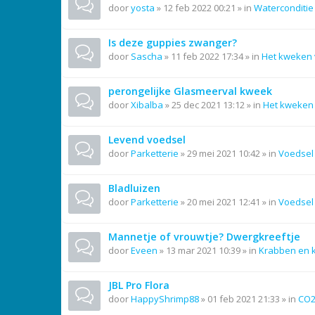
door
yosta
»
12 feb 2022 00:21
» in
Waterconditie
Is deze guppies zwanger?
door
Sascha
»
11 feb 2022 17:34
» in
Het kweken 
perongelijke Glasmeerval kweek
door
Xibalba
»
25 dec 2021 13:12
» in
Het kweken 
Levend voedsel
door
Parketterie
»
29 mei 2021 10:42
» in
Voedsel
Bladluizen
door
Parketterie
»
20 mei 2021 12:41
» in
Voedsel
Mannetje of vrouwtje? Dwergkreeftje
door
Eveen
»
13 mar 2021 10:39
» in
Krabben en 
JBL Pro Flora
door
HappyShrimp88
»
01 feb 2021 21:33
» in
CO2