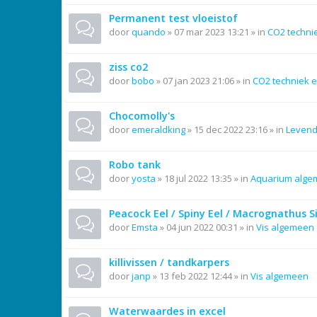
Permanent test vloeistof
door
quando
»
07 mar 2023 13:21
» in
CO2 techni
ziss co2
door
bobo
»
07 jan 2023 21:06
» in
CO2 techniek e
Chocomolly's
door
emeraldking
»
15 dec 2022 23:16
» in
Leven
Robo tank
door
yosta
»
18 jul 2022 13:35
» in
Aquarium alg
Peacock Eel / Spiny Eel / Macrognathus 
door
Emsta
»
04 jun 2022 00:31
» in
Vis algemeen
killivissen / tandkarpers
door
janp
»
13 feb 2022 12:44
» in
Vis algemeen
Waterwaardes in excel