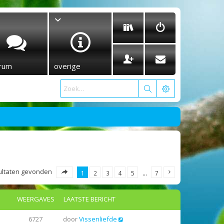
rum
overige
esultaten gevonden
1
2
3
4
5
…
7
WEERGAVES
LAATSTE BERICHT
6727
door
Vissenliefde