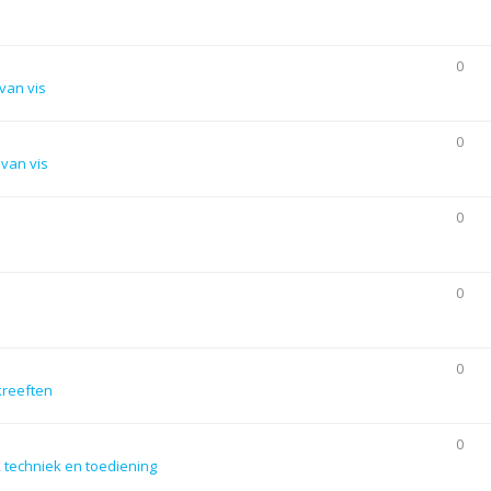
0
van vis
0
van vis
0
0
0
kreeften
0
 techniek en toediening