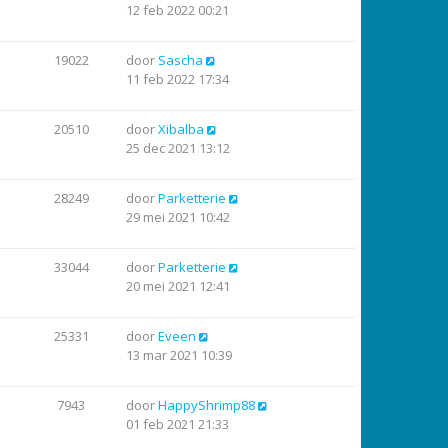
12 feb 2022 00:21
19022
door
Sascha
11 feb 2022 17:34
20510
door
Xibalba
25 dec 2021 13:12
28249
door
Parketterie
29 mei 2021 10:42
33044
door
Parketterie
20 mei 2021 12:41
25331
door
Eveen
13 mar 2021 10:39
7943
door
HappyShrimp88
01 feb 2021 21:33