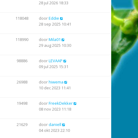
28 jul 2026 18:33
118048
door
Eddie
28 sep 2025 10:41
118990
door
Mila01
29 aug 2025 10:30
98886
door
LEVAAP
09 jul 2025 15:31
26988
door
hiwema
10 dec 2023 11:41
19498
door
FreekDekker
08 nov 2023 11:18
21629
door
daniell
04 okt 2023 22:10