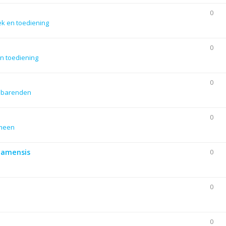
0
ek en toediening
0
n toediening
0
dbarenden
0
emeen
Siamensis
0
0
0