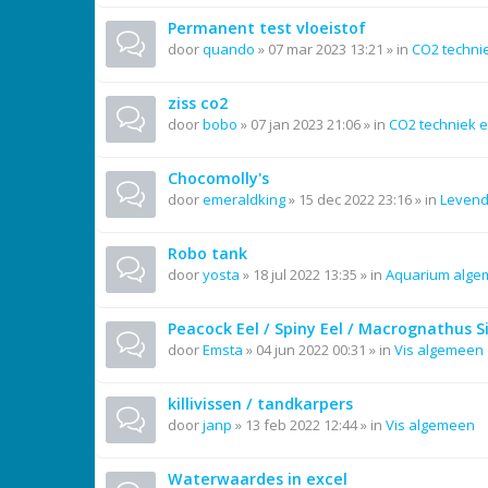
Permanent test vloeistof
door
quando
»
07 mar 2023 13:21
» in
CO2 techni
ziss co2
door
bobo
»
07 jan 2023 21:06
» in
CO2 techniek e
Chocomolly's
door
emeraldking
»
15 dec 2022 23:16
» in
Leven
Robo tank
door
yosta
»
18 jul 2022 13:35
» in
Aquarium alg
Peacock Eel / Spiny Eel / Macrognathus 
door
Emsta
»
04 jun 2022 00:31
» in
Vis algemeen
killivissen / tandkarpers
door
janp
»
13 feb 2022 12:44
» in
Vis algemeen
Waterwaardes in excel