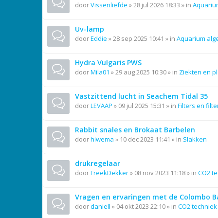
door
Vissenliefde
»
28 jul 2026 18:33
» in
Aquariu
Uv-lamp
door
Eddie
»
28 sep 2025 10:41
» in
Aquarium al
Hydra Vulgaris PWS
door
Mila01
»
29 aug 2025 10:30
» in
Ziekten en p
Vastzittend lucht in Seachem Tidal 35
door
LEVAAP
»
09 jul 2025 15:31
» in
Filters en filt
Rabbit snales en Brokaat Barbelen
door
hiwema
»
10 dec 2023 11:41
» in
Slakken
drukregelaar
door
FreekDekker
»
08 nov 2023 11:18
» in
CO2 te
Vragen en ervaringen met de Colombo Ba
door
daniell
»
04 okt 2023 22:10
» in
CO2 techniek