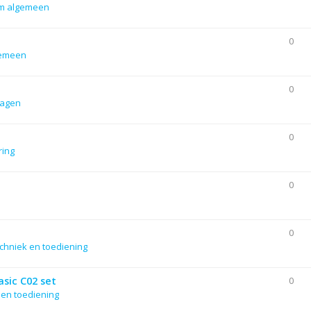
m algemeen
0
gemeen
0
lagen
0
ering
0
0
chniek en toediening
sic C02 set
0
 en toediening