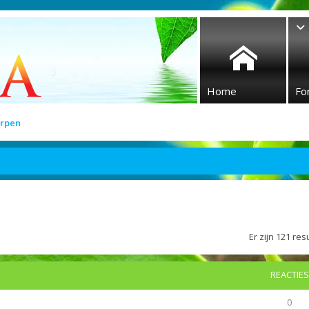
Home
Fo
rpen
Er zijn 121 r
REACTIES
0