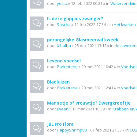
door
yosta
»
12 feb 2022 00:21
» in
Waterconditie
Is deze guppies zwanger?
door
Sascha
»
11 feb 2022 17:34
» in
Het kweken 
perongelijke Glasmeerval kweek
door
Xibalba
»
25 dec 2021 13:12
» in
Het kweken 
Levend voedsel
door
Parketterie
»
29 mei 2021 10:42
» in
Voedsel
Bladluizen
door
Parketterie
»
20 mei 2021 12:41
» in
Voedsel
Mannetje of vrouwtje? Dwergkreeftje
door
Eveen
»
13 mar 2021 10:39
» in
Krabben en 
JBL Pro Flora
door
HappyShrimp88
»
01 feb 2021 21:33
» in
CO2