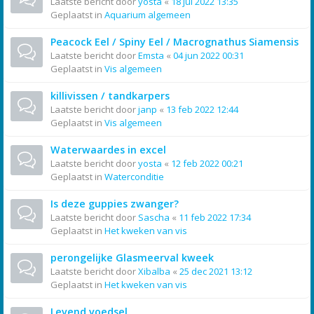
Laatste bericht door
yosta
«
18 jul 2022 13:35
Geplaatst in
Aquarium algemeen
Peacock Eel / Spiny Eel / Macrognathus Siamensis
Laatste bericht door
Emsta
«
04 jun 2022 00:31
Geplaatst in
Vis algemeen
killivissen / tandkarpers
Laatste bericht door
janp
«
13 feb 2022 12:44
Geplaatst in
Vis algemeen
Waterwaardes in excel
Laatste bericht door
yosta
«
12 feb 2022 00:21
Geplaatst in
Waterconditie
Is deze guppies zwanger?
Laatste bericht door
Sascha
«
11 feb 2022 17:34
Geplaatst in
Het kweken van vis
perongelijke Glasmeerval kweek
Laatste bericht door
Xibalba
«
25 dec 2021 13:12
Geplaatst in
Het kweken van vis
Levend voedsel