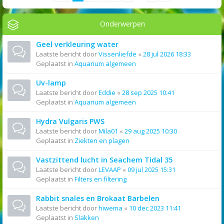
Onderwerpen
Geel verkleuring water
Laatste bericht door
Vissenliefde
«
28 jul 2026 18:33
Geplaatst in
Aquarium algemeen
Uv-lamp
Laatste bericht door
Eddie
«
28 sep 2025 10:41
Geplaatst in
Aquarium algemeen
Hydra Vulgaris PWS
Laatste bericht door
Mila01
«
29 aug 2025 10:30
Geplaatst in
Ziekten en plagen
Vastzittend lucht in Seachem Tidal 35
Laatste bericht door
LEVAAP
«
09 jul 2025 15:31
Geplaatst in
Filters en filtering
Rabbit snales en Brokaat Barbelen
Laatste bericht door
hiwema
«
10 dec 2023 11:41
Geplaatst in
Slakken