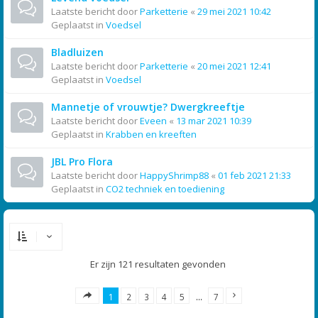
Laatste bericht door
Parketterie
«
29 mei 2021 10:42
Geplaatst in
Voedsel
Bladluizen
Laatste bericht door
Parketterie
«
20 mei 2021 12:41
Geplaatst in
Voedsel
Mannetje of vrouwtje? Dwergkreeftje
Laatste bericht door
Eveen
«
13 mar 2021 10:39
Geplaatst in
Krabben en kreeften
JBL Pro Flora
Laatste bericht door
HappyShrimp88
«
01 feb 2021 21:33
Geplaatst in
CO2 techniek en toediening
Er zijn 121 resultaten gevonden
1
2
3
4
5
…
7