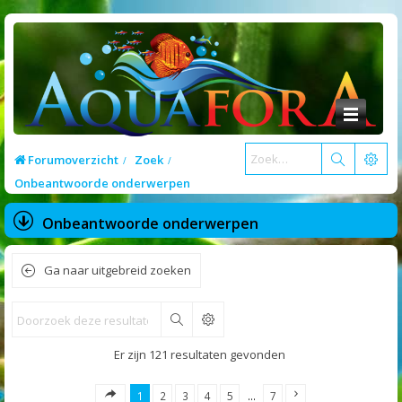
Forumoverzicht
Zoek
Onbeantwoorde onderwerpen
Onbeantwoorde onderwerpen
Ga naar uitgebreid zoeken
Zoek
Er zijn 121 resultaten gevonden
1
2
3
4
5
…
7