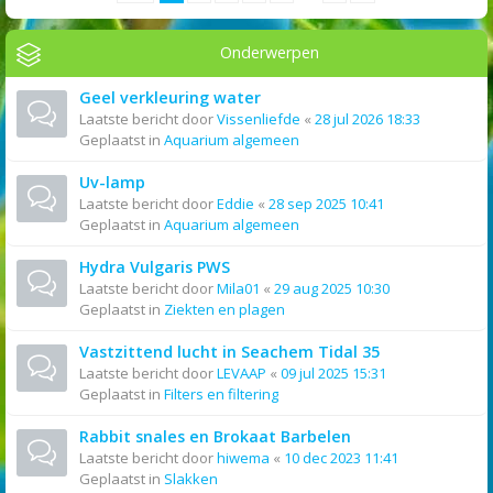
Onderwerpen
Geel verkleuring water
Laatste bericht door
Vissenliefde
«
28 jul 2026 18:33
Geplaatst in
Aquarium algemeen
Uv-lamp
Laatste bericht door
Eddie
«
28 sep 2025 10:41
Geplaatst in
Aquarium algemeen
Hydra Vulgaris PWS
Laatste bericht door
Mila01
«
29 aug 2025 10:30
Geplaatst in
Ziekten en plagen
Vastzittend lucht in Seachem Tidal 35
Laatste bericht door
LEVAAP
«
09 jul 2025 15:31
Geplaatst in
Filters en filtering
Rabbit snales en Brokaat Barbelen
Laatste bericht door
hiwema
«
10 dec 2023 11:41
Geplaatst in
Slakken