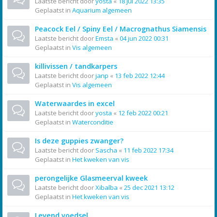
Laatste bericht door
yosta
«
18 jul 2022 13:35
Geplaatst in
Aquarium algemeen
Peacock Eel / Spiny Eel / Macrognathus Siamensis
Laatste bericht door
Emsta
«
04 jun 2022 00:31
Geplaatst in
Vis algemeen
killivissen / tandkarpers
Laatste bericht door
janp
«
13 feb 2022 12:44
Geplaatst in
Vis algemeen
Waterwaardes in excel
Laatste bericht door
yosta
«
12 feb 2022 00:21
Geplaatst in
Waterconditie
Is deze guppies zwanger?
Laatste bericht door
Sascha
«
11 feb 2022 17:34
Geplaatst in
Het kweken van vis
perongelijke Glasmeerval kweek
Laatste bericht door
Xibalba
«
25 dec 2021 13:12
Geplaatst in
Het kweken van vis
Levend voedsel