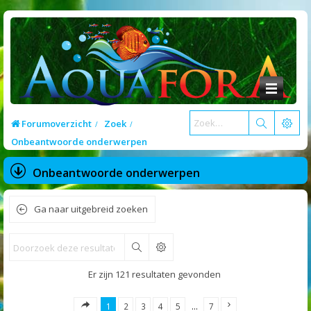
Forumoverzicht
Zoek
Onbeantwoorde onderwerpen
Onbeantwoorde onderwerpen
Ga naar uitgebreid zoeken
Zoek
Er zijn 121 resultaten gevonden
1
2
3
4
5
…
7