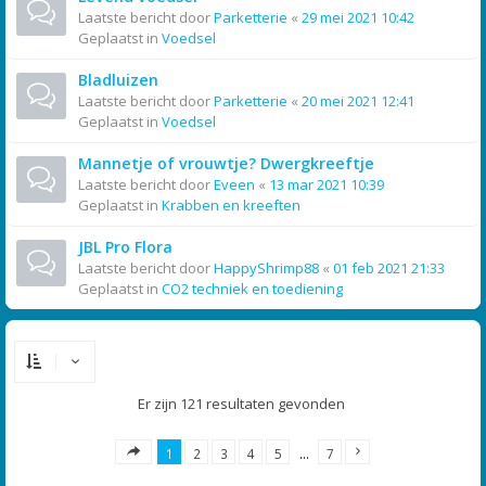
Laatste bericht door
Parketterie
«
29 mei 2021 10:42
Geplaatst in
Voedsel
Bladluizen
Laatste bericht door
Parketterie
«
20 mei 2021 12:41
Geplaatst in
Voedsel
Mannetje of vrouwtje? Dwergkreeftje
Laatste bericht door
Eveen
«
13 mar 2021 10:39
Geplaatst in
Krabben en kreeften
JBL Pro Flora
Laatste bericht door
HappyShrimp88
«
01 feb 2021 21:33
Geplaatst in
CO2 techniek en toediening
Er zijn 121 resultaten gevonden
1
2
3
4
5
…
7