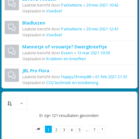
Laatste bericht door
Parketterie
«
29 mei 2021 10:42
Geplaatst in
Voedsel
Bladluizen
Laatste bericht door
Parketterie
«
20 mei 2021 12:41
Geplaatst in
Voedsel
Mannetje of vrouwtje? Dwergkreeftje
Laatste bericht door
Eveen
«
13 mar 2021 10:39
Geplaatst in
Krabben en kreeften
JBL Pro Flora
Laatste bericht door
HappyShrimp88
«
01 feb 2021 21:33
Geplaatst in
CO2 techniek en toediening
Er zijn 121 resultaten gevonden
1
2
3
4
5
…
7