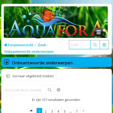
Forumoverzicht
Zoek
Onbeantwoorde onderwerpen
Onbeantwoorde onderwerpen
Ga naar uitgebreid zoeken
Zoek
Er zijn 121 resultaten gevonden
1
2
3
4
5
…
7