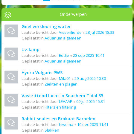
Onderwerpen
Geel verkleuring water
Laatste bericht door
Vissenliefde
«
28 jul 2026 18:33
Geplaatst in
Aquarium algemeen
Uv-lamp
Laatste bericht door
Eddie
«
28 sep 2025 10:41
Geplaatst in
Aquarium algemeen
Hydra Vulgaris PWS
Laatste bericht door
Mila01
«
29 aug 2025 10:30
Geplaatst in
Ziekten en plagen
Vastzittend lucht in Seachem Tidal 35
Laatste bericht door
LEVAAP
«
09 jul 2025 15:31
Geplaatst in
Filters en filtering
Rabbit snales en Brokaat Barbelen
Laatste bericht door
hiwema
«
10 dec 2023 11:41
Geplaatst in
Slakken