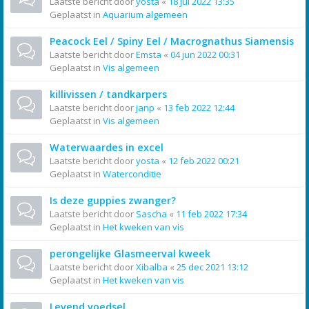
Laatste bericht door
yosta
«
18 jul 2022 13:35
Geplaatst in
Aquarium algemeen
Peacock Eel / Spiny Eel / Macrognathus Siamensis
Laatste bericht door
Emsta
«
04 jun 2022 00:31
Geplaatst in
Vis algemeen
killivissen / tandkarpers
Laatste bericht door
janp
«
13 feb 2022 12:44
Geplaatst in
Vis algemeen
Waterwaardes in excel
Laatste bericht door
yosta
«
12 feb 2022 00:21
Geplaatst in
Waterconditie
Is deze guppies zwanger?
Laatste bericht door
Sascha
«
11 feb 2022 17:34
Geplaatst in
Het kweken van vis
perongelijke Glasmeerval kweek
Laatste bericht door
Xibalba
«
25 dec 2021 13:12
Geplaatst in
Het kweken van vis
Levend voedsel