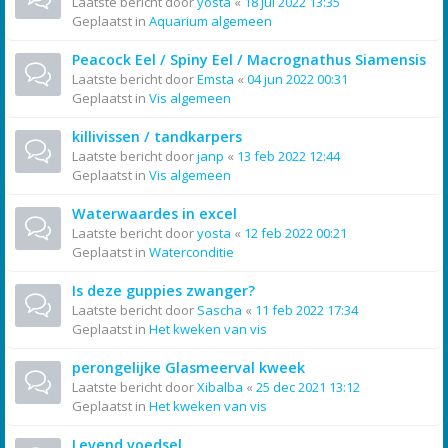
Laatste bericht door
yosta
«
18 jul 2022 13:35
Geplaatst in
Aquarium algemeen
Peacock Eel / Spiny Eel / Macrognathus Siamensis
Laatste bericht door
Emsta
«
04 jun 2022 00:31
Geplaatst in
Vis algemeen
killivissen / tandkarpers
Laatste bericht door
janp
«
13 feb 2022 12:44
Geplaatst in
Vis algemeen
Waterwaardes in excel
Laatste bericht door
yosta
«
12 feb 2022 00:21
Geplaatst in
Waterconditie
Is deze guppies zwanger?
Laatste bericht door
Sascha
«
11 feb 2022 17:34
Geplaatst in
Het kweken van vis
perongelijke Glasmeerval kweek
Laatste bericht door
Xibalba
«
25 dec 2021 13:12
Geplaatst in
Het kweken van vis
Levend voedsel