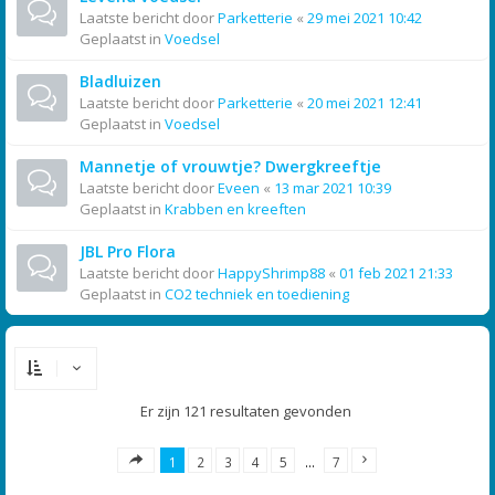
Laatste bericht door
Parketterie
«
29 mei 2021 10:42
Geplaatst in
Voedsel
Bladluizen
Laatste bericht door
Parketterie
«
20 mei 2021 12:41
Geplaatst in
Voedsel
Mannetje of vrouwtje? Dwergkreeftje
Laatste bericht door
Eveen
«
13 mar 2021 10:39
Geplaatst in
Krabben en kreeften
JBL Pro Flora
Laatste bericht door
HappyShrimp88
«
01 feb 2021 21:33
Geplaatst in
CO2 techniek en toediening
Er zijn 121 resultaten gevonden
1
2
3
4
5
…
7