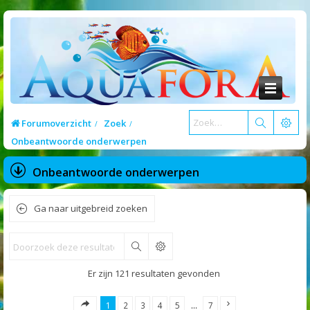
Forumoverzicht
Zoek
Onbeantwoorde onderwerpen
Onbeantwoorde onderwerpen
Ga naar uitgebreid zoeken
Zoek
Er zijn 121 resultaten gevonden
1
2
3
4
5
…
7