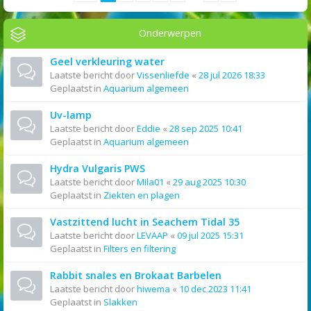
Onderwerpen
Geel verkleuring water
Laatste bericht door
Vissenliefde
«
28 jul 2026 18:33
Geplaatst in
Aquarium algemeen
Uv-lamp
Laatste bericht door
Eddie
«
28 sep 2025 10:41
Geplaatst in
Aquarium algemeen
Hydra Vulgaris PWS
Laatste bericht door
Mila01
«
29 aug 2025 10:30
Geplaatst in
Ziekten en plagen
Vastzittend lucht in Seachem Tidal 35
Laatste bericht door
LEVAAP
«
09 jul 2025 15:31
Geplaatst in
Filters en filtering
Rabbit snales en Brokaat Barbelen
Laatste bericht door
hiwema
«
10 dec 2023 11:41
Geplaatst in
Slakken