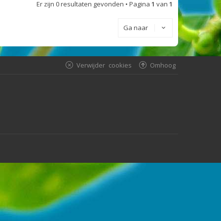
Er zijn 0 resultaten gevonden • Pagina
1
van
1
Ga naar
Verwijder cookies
Omhoog