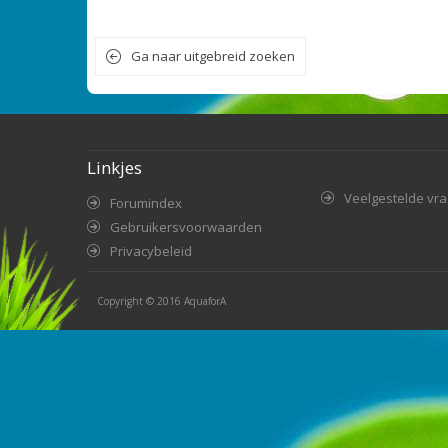
Ga naar uitgebreid zoeken
Linkjes
Veelgestelde vr
Forumindex
Gebruikersvoorwaarden
Privacybeleid
Copyright © 2016
AquaforA