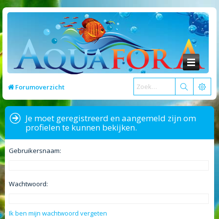
Forumoverzicht
Je moet geregistreerd en aangemeld zijn om
profielen te kunnen bekijken.
Gebruikersnaam:
Wachtwoord:
Ik ben mijn wachtwoord vergeten