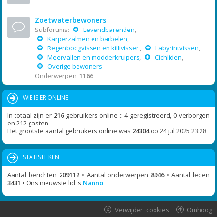
Zoetwaterbewoners
Subforums:
Levendbarenden
,
Karperzalmen en barbelen
,
Regenboogvissen en killivissen
,
Labyrintvissen
,
Meervallen en modderkruipers
,
Cichliden
,
Overige bewoners
Onderwerpen:
1166
WIE IS ER ONLINE
In totaal zijn er
216
gebruikers online :: 4 geregistreerd, 0 verborgen
en 212 gasten
Het grootste aantal gebruikers online was
24304
op 24 jul 2025 23:28
STATISTIEKEN
Aantal berichten
209112
• Aantal onderwerpen
8946
• Aantal leden
3431
• Ons nieuwste lid is
Nanno
Verwijder cookies
Omhoog