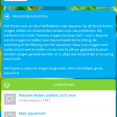
WELKOM BIJ AQUAFORA.
Het forum voor en door liefhebbers van aquaria. Op dit forum kunt u
vragen stellen en antwoorden vinden voor uw problemen. Wij
hanteren het credo “Domme vragen bestaan niet”, voel u daarom
vrij om vragen te stellen over bijvoorbeeld de inrichting, de
verlichting of de filtering van het aquarium. Maar ook vragen over
welke vissen wel en welke vissen niet bij elkaar geplaatst kunnen
worden mogen gesteld worden. Er is altijd wel iemand die er ervaring
mee heeft.
We hopen u vaker te mogen begroeten, Met vriendelijke groet,
AquaforA
Ledenforum
Nieuwe leden stellen zich voor
Onderwerpen:
1317
Mijn aquarium