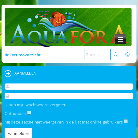
Forumoverzicht
AANMELDEN
Ik ben mijn wachtwoord vergeten
Onthouden
Mij deze sessie niet weergeven in de lijst met online gebruikers