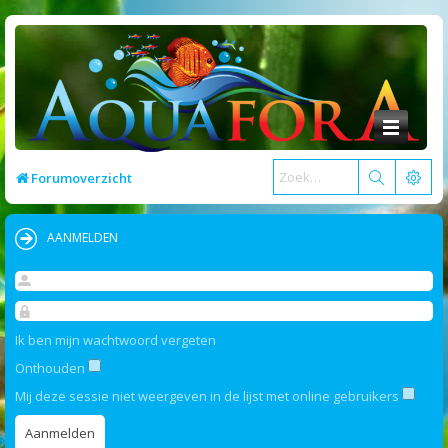
Forumoverzicht
AANMELDEN
Ik ben mijn wachtwoord vergeten
Onthouden
Mij deze sessie niet weergeven in de lijst met online gebruikers