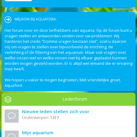
WELKOM BIJ AQUAFORA.
Het forum voor en door liefhebbers van aquaria. Op dit forum kunt u
vragen stellen en antwoorden vinden voor uw problemen. Wij
hanteren het credo “Domme vragen bestaan niet”, voel u daarom
vrij om vragen te stellen over bijvoorbeeld de inrichting, de
verlichting of de filtering van het aquarium. Maar ook vragen over
welke vissen wel en welke vissen niet bij elkaar geplaatst kunnen
worden mogen gesteld worden. Er is altijd wel iemand die er ervaring
mee heeft.
We hopen u vaker te mogen begroeten, Met vriendelijke groet,
AquaforA
Ledenforum
Nieuwe leden stellen zich voor
Onderwerpen:
1317
Mijn aquarium