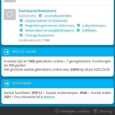
Zoetwaterbewoners
Subforums:
Levendbarenden
,
Karperzalmen en barbelen
,
Regenboogvissen en killivissen
,
Labyrintvissen
,
Meervallen en modderkruipers
,
Cichliden
,
Overige bewoners
Onderwerpen:
1166
WIE IS ER ONLINE
In totaal zijn er
1005
gebruikers online :: 7 geregistreerd, 0 verborgen
en 998 gasten
Het grootste aantal gebruikers online was
24304
op 24 jul 2025 23:28
STATISTIEKEN
Aantal berichten
209112
• Aantal onderwerpen
8946
• Aantal leden
3431
• Ons nieuwste lid is
Nanno
Verwijder cookies
Omhoog