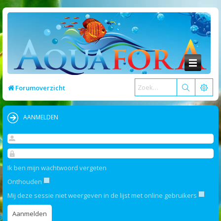
Forumoverzicht
AANMELDEN
Ik ben mijn wachtwoord vergeten
Onthouden
Mij deze sessie niet weergeven in de lijst met online gebruikers