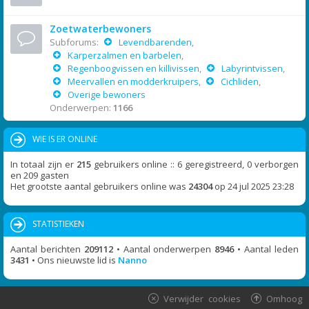
Zoetwaterbewoners
Subforums:
Levendbarenden
,
Karperzalmen en barbelen
,
Regenboogvissen en killivissen
,
Labyrintvissen
,
Meervallen en modderkruipers
,
Cichliden
,
Overige bewoners
Onderwerpen:
1166
WIE IS ER ONLINE
In totaal zijn er
215
gebruikers online :: 6 geregistreerd, 0 verborgen
en 209 gasten
Het grootste aantal gebruikers online was
24304
op 24 jul 2025 23:28
STATISTIEKEN
Aantal berichten
209112
• Aantal onderwerpen
8946
• Aantal leden
3431
• Ons nieuwste lid is
Nanno
Verwijder cookies
Omhoog