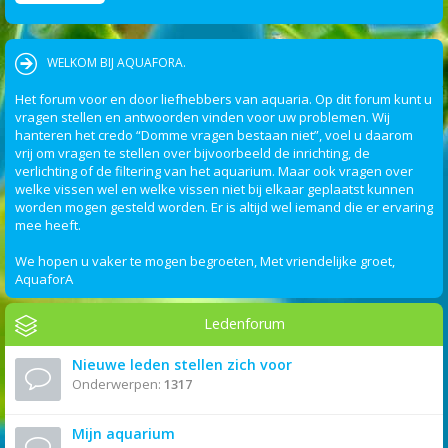
WELKOM BIJ AQUAFORA.
Het forum voor en door liefhebbers van aquaria. Op dit forum kunt u
vragen stellen en antwoorden vinden voor uw problemen. Wij
hanteren het credo “Domme vragen bestaan niet”, voel u daarom
vrij om vragen te stellen over bijvoorbeeld de inrichting, de
verlichting of de filtering van het aquarium. Maar ook vragen over
welke vissen wel en welke vissen niet bij elkaar geplaatst kunnen
worden mogen gesteld worden. Er is altijd wel iemand die er ervaring
mee heeft.
We hopen u vaker te mogen begroeten, Met vriendelijke groet,
AquaforA
Ledenforum
Nieuwe leden stellen zich voor
Onderwerpen:
1317
Mijn aquarium