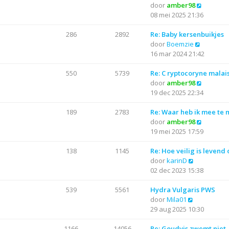
j
B
door
amber98
t
r
t
k
e
08 mei 2025 21:36
e
i
l
k
b
c
a
i
286
2892
Re: Baby kersenbuikjes
e
h
a
B
j
door
Boemzie
r
t
t
e
k
16 mar 2024 21:42
i
s
k
l
c
t
i
a
550
5739
Re: C ryptocoryne malai
h
e
j
a
B
door
amber98
t
b
k
t
e
19 dec 2025 22:34
e
l
s
k
r
a
t
i
189
2783
Re: Waar heb ik mee te
i
a
e
j
B
door
amber98
c
t
b
k
e
19 mei 2025 17:59
h
s
e
l
k
t
t
r
a
i
138
1145
Re: Hoe veilig is levend
B
e
i
a
j
door
karinD
e
b
c
t
k
02 dec 2023 15:38
k
e
h
s
l
i
r
t
t
a
539
5561
Hydra Vulgaris PWS
B
j
i
e
a
door
Mila01
e
k
c
b
t
29 aug 2025 10:30
k
l
h
e
s
i
a
t
r
t
1166
14056
Re: Goudvis zwemt niet