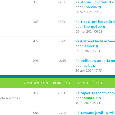
r
i
t
a
353
4287
Re: Aquarium producte
i
j
B
e
a
door
ChantalZ
c
k
e
b
t
26 okt 2023 09:51
h
l
k
e
s
t
a
i
r
t
363
4103
Re: Het Grote ledverlich
a
j
i
e
B
door
SpongeBob
t
k
c
b
e
09 mei 2024 06:53
s
l
h
e
k
t
a
t
r
i
472
5392
Vastzittend lucht in Se
B
e
a
i
j
door
LEVAAP
e
b
t
c
k
09 jul 2025 15:31
k
e
s
h
l
i
r
t
t
a
296
10755
Re: zelfbouw aquaria 
B
j
i
e
a
door
byibo
e
k
c
b
t
30 apr 2024 17:43
k
l
h
e
s
i
a
t
r
t
ONDERWERPEN
BERICHTEN
LAATSTE BERICHT
j
a
i
e
k
t
c
b
317
2653
Re: Vijver gezocht voor
l
s
h
e
B
door
amber98
ndere rubriek
a
t
t
r
e
10 jul 2026 15:11
a
e
i
k
t
b
c
i
984
12792
Re: Bestand juwil 180 vis
s
e
h