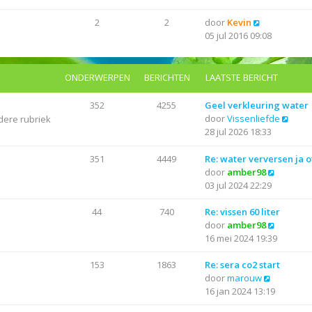
k
l
s
i
a
B
2
2
door
Kevin
t
j
a
e
05 jul 2016 09:08
e
k
t
k
b
l
s
i
e
a
t
j
r
ONDERWERPEN
BERICHTEN
LAATSTE BERICHT
a
e
k
i
t
b
l
c
352
4255
Geel verkleuring water
s
e
a
h
B
door
Vissenliefde
dere rubriek
t
r
a
t
e
28 jul 2026 18:33
e
i
t
k
b
c
s
i
351
4449
Re: water verversen ja o
e
h
t
j
B
door
amber98
r
t
e
k
e
03 jul 2024 22:29
i
b
l
k
c
e
a
i
44
740
Re: vissen 60 liter
h
r
a
j
B
door
amber98
t
i
t
k
e
16 mei 2024 19:39
c
s
l
k
h
t
a
i
153
1863
Re: sera co2 start
t
e
B
a
j
door
marouw
b
e
t
k
16 jan 2024 13:19
e
k
s
l