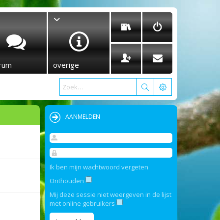
rum
overige
AANMELDEN
Ik ben mijn wachtwoord vergeten
Onthouden
Mij deze sessie niet weergeven in de lijst
met online gebruikers