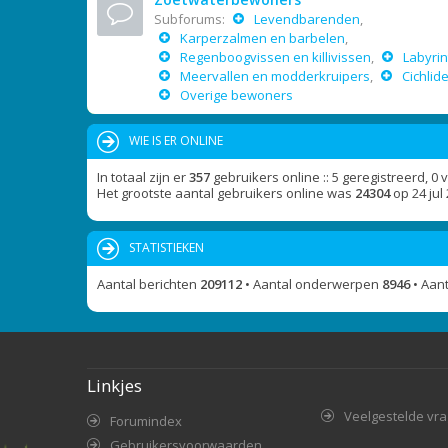
Subforums:
Levendbarenden
,
Karperzalmen en barbelen
,
Regenboogvissen en killivissen
,
Labyrin
Meervallen en modderkruipers
,
Cichlid
Overige bewoners
WIE IS ER ONLINE
In totaal zijn er
357
gebruikers online :: 5 geregistreerd, 0
Het grootste aantal gebruikers online was
24304
op 24 jul
STATISTIEKEN
Aantal berichten
209112
• Aantal onderwerpen
8946
• Aan
Linkjes
Veelgestelde vr
Forumindex
Gebruikersvoorwaarden