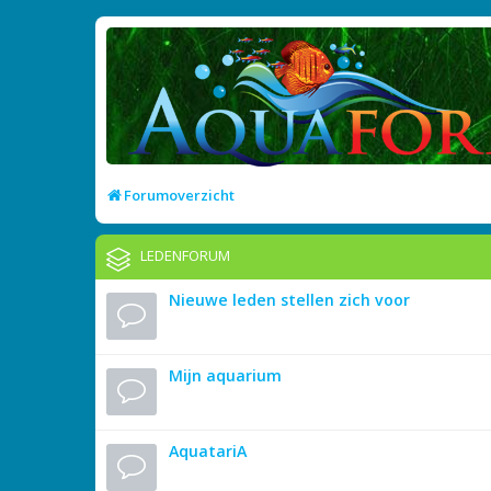
Forumoverzicht
LEDENFORUM
Nieuwe leden stellen zich voor
Mijn aquarium
AquatariA