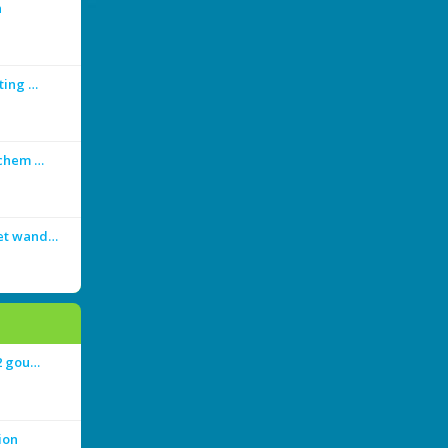
n
ting …
achem …
met wand…
 2 gou…
ion