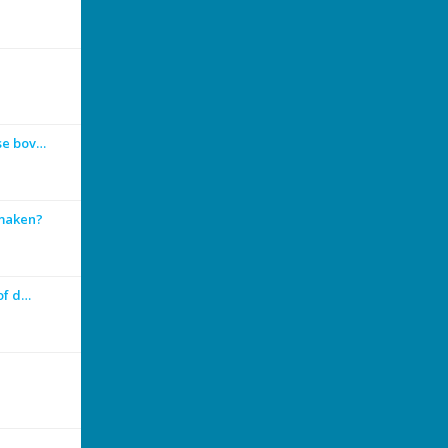
se bov…
 maken?
 of d…