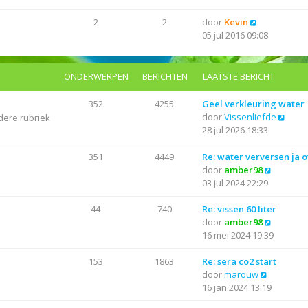
k
l
s
i
a
B
2
2
door
Kevin
t
j
a
e
05 jul 2016 09:08
e
k
t
k
b
l
s
i
e
a
t
j
r
ONDERWERPEN
BERICHTEN
LAATSTE BERICHT
a
e
k
i
t
b
l
c
352
4255
Geel verkleuring water
s
e
a
h
B
door
Vissenliefde
dere rubriek
t
r
a
t
e
28 jul 2026 18:33
e
i
t
k
b
c
s
i
351
4449
Re: water verversen ja o
e
h
t
j
B
door
amber98
r
t
e
k
e
03 jul 2024 22:29
i
b
l
k
c
e
a
i
44
740
Re: vissen 60 liter
h
r
a
j
B
door
amber98
t
i
t
k
e
16 mei 2024 19:39
c
s
l
k
h
t
a
i
153
1863
Re: sera co2 start
t
e
B
a
j
door
marouw
b
e
t
k
16 jan 2024 13:19
e
k
s
l