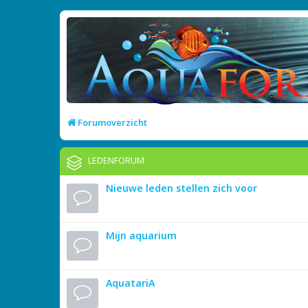
Forumoverzicht
LEDENFORUM
Nieuwe leden stellen zich voor
Mijn aquarium
AquatariA