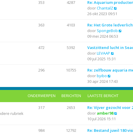
r
i
t
a
353
4287
Re: Aquarium producte
i
j
B
e
a
door
ChantalZ
c
k
e
b
t
26 okt 2023 09:51
h
l
k
e
s
t
a
i
r
t
363
4103
Re: Het Grote ledverlich
a
j
i
e
B
door
SpongeBob
t
k
c
b
e
09 mei 2024 06:53
s
l
h
e
k
t
a
t
r
i
472
5392
Vastzittend lucht in Se
B
e
a
i
j
door
LEVAAP
e
b
t
c
k
09 jul 2025 15:31
k
e
s
h
l
i
r
t
t
a
296
10755
Re: zelfbouw aquaria 
B
j
i
e
a
door
byibo
e
k
c
b
t
30 apr 2024 17:43
k
l
h
e
s
i
a
t
r
t
ONDERWERPEN
BERICHTEN
LAATSTE BERICHT
j
a
i
e
k
t
c
b
317
2653
Re: Vijver gezocht voor
l
s
h
e
B
door
amber98
ndere rubriek
a
t
t
r
e
10 jul 2026 15:11
a
e
i
k
t
b
c
i
984
12792
Re: Bestand juwil 180 vis
s
e
h