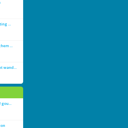
n
ting …
achem …
met wand…
 2 gou…
ion