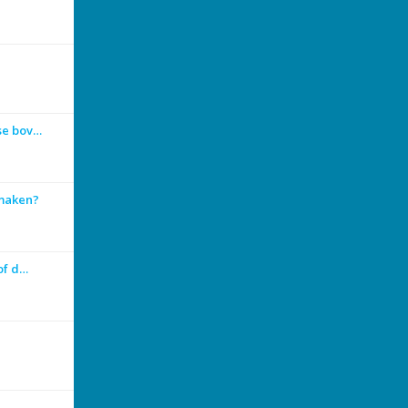
se bov…
 maken?
 of d…