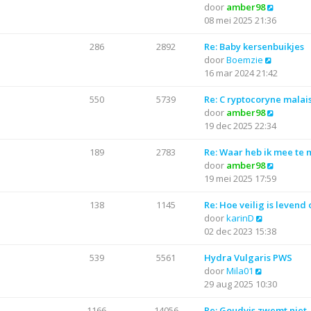
j
B
door
amber98
t
r
t
k
e
08 mei 2025 21:36
e
i
l
k
b
c
a
i
286
2892
Re: Baby kersenbuikjes
e
h
a
B
j
door
Boemzie
r
t
t
e
k
16 mar 2024 21:42
i
s
k
l
c
t
i
a
550
5739
Re: C ryptocoryne malai
h
e
j
a
B
door
amber98
t
b
k
t
e
19 dec 2025 22:34
e
l
s
k
r
a
t
i
189
2783
Re: Waar heb ik mee te
i
a
e
j
B
door
amber98
c
t
b
k
e
19 mei 2025 17:59
h
s
e
l
k
t
t
r
a
i
138
1145
Re: Hoe veilig is levend
B
e
i
a
j
door
karinD
e
b
c
t
k
02 dec 2023 15:38
k
e
h
s
l
i
r
t
t
a
539
5561
Hydra Vulgaris PWS
B
j
i
e
a
door
Mila01
e
k
c
b
t
29 aug 2025 10:30
k
l
h
e
s
i
a
t
r
t
1166
14056
Re: Goudvis zwemt niet