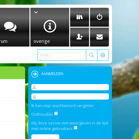
rum
overige
AANMELDEN
Ik ben mijn wachtwoord vergeten
Onthouden
Mij deze sessie niet weergeven in de lijst
met online gebruikers