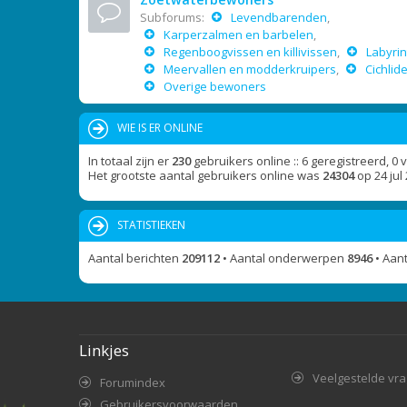
Subforums:
Levendbarenden
,
Karperzalmen en barbelen
,
Regenboogvissen en killivissen
,
Labyrin
Meervallen en modderkruipers
,
Cichlid
Overige bewoners
WIE IS ER ONLINE
In totaal zijn er
230
gebruikers online :: 6 geregistreerd, 0
Het grootste aantal gebruikers online was
24304
op 24 jul
STATISTIEKEN
Aantal berichten
209112
• Aantal onderwerpen
8946
• Aan
Linkjes
Veelgestelde vr
Forumindex
Gebruikersvoorwaarden