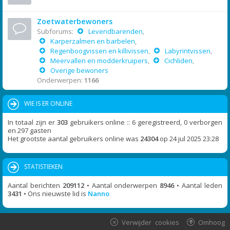
Zoetwaterbewoners
Subforums:
Levendbarenden
,
Karperzalmen en barbelen
,
Regenboogvissen en killivissen
,
Labyrintvissen
,
Meervallen en modderkruipers
,
Cichliden
,
Overige bewoners
Onderwerpen:
1166
WIE IS ER ONLINE
In totaal zijn er
303
gebruikers online :: 6 geregistreerd, 0 verborgen
en 297 gasten
Het grootste aantal gebruikers online was
24304
op 24 jul 2025 23:28
STATISTIEKEN
Aantal berichten
209112
• Aantal onderwerpen
8946
• Aantal leden
3431
• Ons nieuwste lid is
Nanno
Verwijder cookies
Omhoog