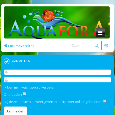
Forumoverzicht
AANMELDEN
Ik ben mijn wachtwoord vergeten
Onthouden
Mij deze sessie niet weergeven in de lijst met online gebruikers