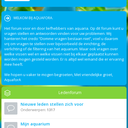
WELKOM BIJ AQUAFORA.
Het forum voor en door liefhebbers van aquaria. Op dit forum kunt u
vragen stellen en antwoorden vinden voor uw problemen. Wij
hanteren het credo “Domme vragen bestaan niet”, voel u daarom
vrij om vragen te stellen over bijvoorbeeld de inrichting, de
verlichting of de filtering van het aquarium. Maar ook vragen over
welke vissen wel en welke vissen niet bij elkaar geplaatst kunnen
worden mogen gesteld worden. Er is altijd wel iemand die er ervaring
mee heeft.
We hopen u vaker te mogen begroeten, Met vriendelijke groet,
AquaforA
Ledenforum
Nieuwe leden stellen zich voor
Onderwerpen:
1317
Mijn aquarium