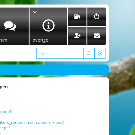
rum
overige
epen
sgroep?
ikersgroepen in een andere kleur?
roep"?
?