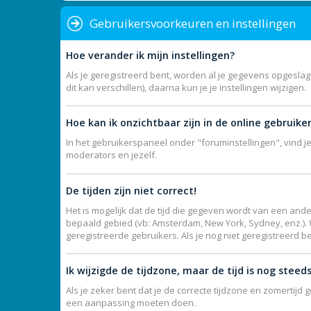
Gebruikersvoorkeuren en instellingen
Hoe verander ik mijn instellingen?
Als je geregistreerd bent, worden al je gegevens opgesla
dit kan verschillen), daarna kun je je instellingen wijzigen.
Hoe kan ik onzichtbaar zijn in de online gebruikers
In het gebruikerspaneel onder "foruminstellingen", vind j
moderators en jezelf.
De tijden zijn niet correct!
Het is mogelijk dat de tijd die gegeven wordt van een ande
bepaald gebied (vb: Amsterdam, New York, Sydney, enz.).
geregistreerde gebruikers. Als je nog niet geregistreerd b
Ik wijzigde de tijdzone, maar de tijd is nog steed
Als je zeker bent dat je de correcte tijdzone en zomertijd 
een aanpassing moeten doen.