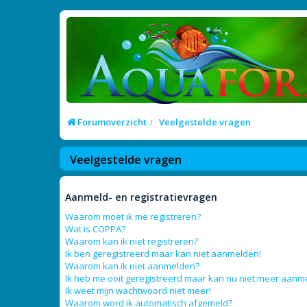
Forumoverzicht
Veelgestelde vragen
Veelgestelde vragen
Aanmeld- en registratievragen
Waarom moet ik me registreren?
Wat is COPPA?
Waarom kan ik niet registreren?
Ik ben geregistreerd maar kan niet aanmelden!
Waarom kan ik niet aanmelden?
Ik heb me ooit geregistreerd maar kan nu niet meer aanm
Ik weet mijn wachtwoord niet meer!
Waarom word ik automatisch afgemeld?