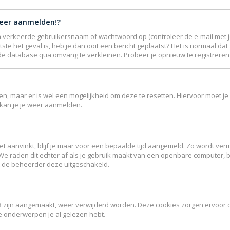
meer aanmelden!?
 verkeerde gebruikersnaam of wachtwoord op (controleer de e-mail met je
ste het geval is, heb je dan ooit een bericht geplaatst? Het is normaal da
de database qua omvang te verkleinen. Probeer je opnieuw te registreren 
jgen, maar er is wel een mogelijkheid om deze te resetten. Hiervoor moet
r kan je je weer aanmelden.
et aanvinkt, blijf je maar voor een bepaalde tijd aangemeld. Zo wordt 
 We raden dit echter af als je gebruik maakt van een openbare computer, bi
ft de beheerder deze uitgeschakeld.
B3 zijn aangemaakt, weer verwijderd worden. Deze cookies zorgen ervoor 
ke onderwerpen je al gelezen hebt.