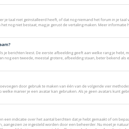
e taal niet geïnstalleerd heeft, of dat nog niemand het forum in je taal v
ndien het nog niet bestaat, mag je gerust de vertaling maken. Meer inform
naam?
 je berichten leest. De eerste afbeelding geeft aan welke rang je hebt, me
r kan nog een tweede, meestal grotere, afbeelding staan, beter bekend als 
r toevoegen door gebruik te maken van één van de volgende vier methodes: 
p welke manier je een avatar kan gebruiken. Als je geen avatars kunt ge
 een indicatie over het aantal berchten dat je hebt gemaakt of om bepaal
en, aangezien ze ingesteld worden door een beheerder. Nu moet je natuur