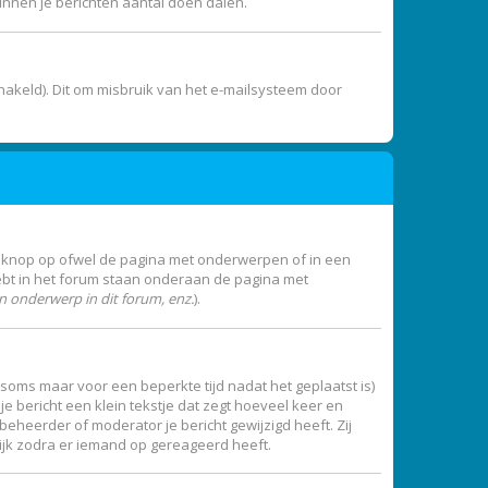
unnen je berichten aantal doen dalen.
akeld). Dit om misbruik van het e-mailsysteem door
e knop op ofwel de pagina met onderwerpen of in een
ebt in het forum staan onderaan de pagina met
 onderwerp in dit forum, enz.
).
 (soms maar voor een beperkte tijd nadat het geplaatst is)
e bericht een klein tekstje dat zegt hoeveel keer en
beheerder of moderator je bericht gewijzigd heeft. Zij
ijk zodra er iemand op gereageerd heeft.