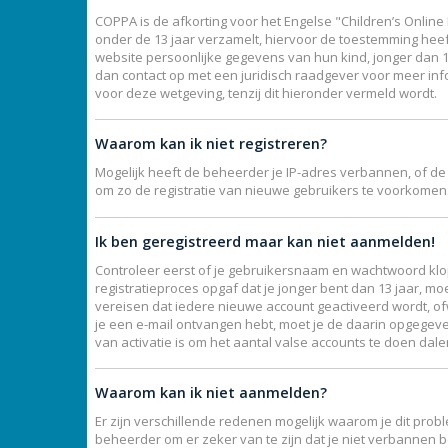
COPPA is de afkorting voor het Engelse "Children’s Online 
onder de 13 jaar verzamelt, hiervoor de toestemming hee
website persoonlijke gegevens van hun kind, jonger dan 13,
dan contact op met een juridisch raadgever voor meer inf
voor deze wetgeving, tenzij dit hieronder vermeld wordt.
Waarom kan ik niet registreren?
Mogelijk heeft de beheerder je IP-adres verbannen, of de
om zo de registratie van nieuwe gebruikers te voorkomen
Ik ben geregistreerd maar kan niet aanmelden!
Controleer eerst of je gebruikersnaam en wachtwoord klopp
registratieproces opgaf dat je jonger bent dan 13 jaar, mo
vereisen dat iedere nieuwe account geactiveerd wordt, ofw
je een e-mail ontvangen hebt, moet je de daarin opgegeve
van activatie is om het aantal valse accounts te doen dal
Waarom kan ik niet aanmelden?
Er zijn verschillende redenen mogelijk waarom je dit prob
beheerder om er zeker van te zijn dat je niet verbannen b