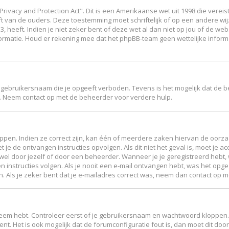
Privacy and Protection Act". Dit is een Amerikaanse wet uit 1998 die vere
ft van de ouders. Deze toestemming moet schriftelijk of op een andere w
 heeft. Indien je niet zeker bent of deze wet al dan niet op jou of de web
ormatie. Houd er rekening mee dat het phpBB-team geen wettelijke inform
 gebruikersnaam die je opgeeft verboden. Tevens is het mogelijk dat de b
. Neem contact op met de beheerder voor verdere hulp.
en. Indien ze correct zijn, kan één of meerdere zaken hiervan de oorzaak
et je de ontvangen instructies opvolgen. Als dit niet het geval is, moet 
el door jezelf of door een beheerder. Wanneer je je geregistreerd hebt, w
n instructies volgen. Als je nooit een e-mail ontvangen hebt, was het op
en. Als je zeker bent dat je e-mailadres correct was, neem dan contact op 
leem hebt. Controleer eerst of je gebruikersnaam en wachtwoord kloppen. 
ent. Het is ook mogelijk dat de forumconfiguratie fout is, dan moet dit d