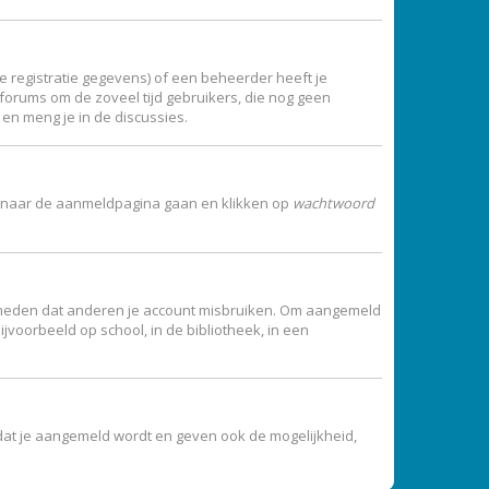
 registratie gegevens) of een beheerder heeft je
t forums om de zoveel tijd gebruikers, die nog geen
en meng je in de discussies.
 je naar de aanmeldpagina gaan en klikken op
wachtwoord
vermeden dat anderen je account misbruiken. Om aangemeld
jvoorbeeld op school, in de bibliotheek, in een
dat je aangemeld wordt en geven ook de mogelijkheid,