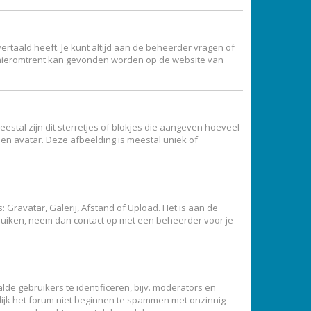
ertaald heeft. Je kunt altijd aan de beheerder vragen of
atie hieromtrent kan gevonden worden op de website van
estal zijn dit sterretjes of blokjes die aangeven hoeveel
een avatar. Deze afbeelding is meestal uniek of
Gravatar, Galerij, Afstand of Upload. Het is aan de
bruiken, neem dan contact op met een beheerder voor je
de gebruikers te identificeren, bijv. moderators en
lijk het forum niet beginnen te spammen met onzinnig