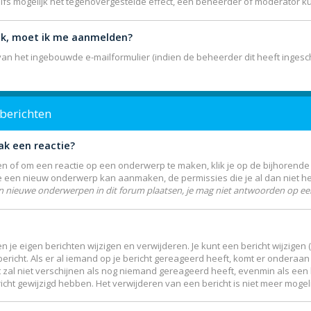
elfs mogelijk het tegenovergestelde effect, een beheerder of moderator k
lik, moet ik me aanmelden?
n het ingebouwde e-mailformulier (indien de beheerder dit heeft ingesch
 berichten
ak een reactie?
 of om een reactie op een onderwerp te maken, klik je op de bijhorend
je een nieuw onderwerp kan aanmaken, de permissies die je al dan niet h
n nieuwe onderwerpen in dit forum plaatsen, je mag niet antwoorden op een
n je eigen berichten wijzigen en verwijderen. Je kunt een bericht wijzigen
icht. Als er al iemand op je bericht gereageerd heeft, komt er onderaan j
Dit zal niet verschijnen als nog niemand gereageerd heeft, evenmin als een 
ht gewijzigd hebben. Het verwijderen van een bericht is niet meer mogel