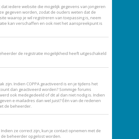
ist dat iedere website die mogelijk gegevens van jongeren
ijze gegeven worden, zodat de ouders weten dat de
site waarop je wil registreren van toepassing is, neem
atie kan verschaffen en ook niet het aanspreekpunt is
eheerder de registratie mogelijkheid heeft uitgeschakeld
 zijn. Indien COPPA geactiveerd is en je tijdens het
je account dan geactiveerd worden? Sommige forums
erd ook medegedeeld of dit al dan niet nodig is. Indien
gegeven e-mailadres dan wel juist? Één van de redenen
met de beheerder.
Indien ze correct zijn, kun je contact opnemen met de
oor de beheerder opgelost worden.