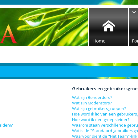
Home
Fo
Gebruikers en gebruikersgro
Wat zijn Beheerders?
Wat zijn Moderators?
Wat zijn gebruikersgroepen?
Hoe word ik lid van een gebruiker
Hoe word ik een groepsleider?
elden!?
Waarom staan verschillende gebru
Wat is de "Standaard gebruikersg
Waarvoor dient de "Het Team"-link