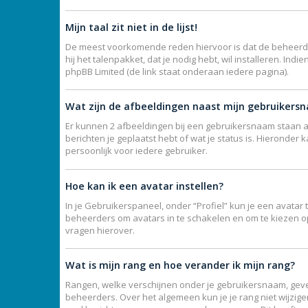
Mijn taal zit niet in de lijst!
De meest voorkomende reden hiervoor is dat de beheerder j
hij het talenpakket, dat je nodig hebt, wil installeren. I
phpBB Limited (de link staat onderaan iedere pagina).
Wat zijn de afbeeldingen naast mijn gebruikers
Er kunnen 2 afbeeldingen bij een gebruikersnaam staan als
berichten je geplaatst hebt of wat je status is. Hieronde
persoonlijk voor iedere gebruiker.
Hoe kan ik een avatar instellen?
In je Gebruikerspaneel, onder “Profiel” kun je een avata
beheerders om avatars in te schakelen en om te kiezen o
vragen hierover.
Wat is mijn rang en hoe verander ik mijn rang?
Rangen, welke verschijnen onder je gebruikersnaam, geven
beheerders. Over het algemeen kun je je rang niet wijzig