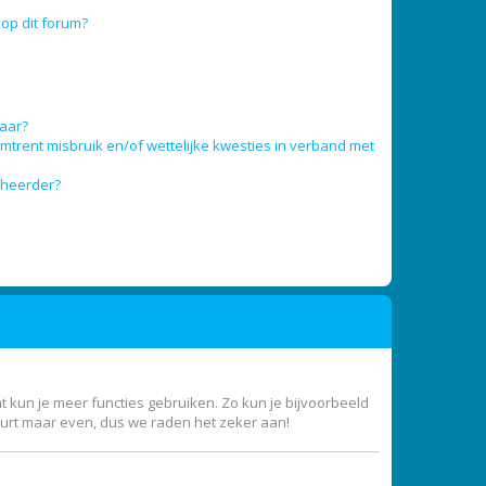
op dit forum?
baar?
trent misbruik en/of wettelijke kwesties in verband met
eheerder?
nt kun je meer functies gebruiken. Zo kun je bijvoorbeeld
uurt maar even, dus we raden het zeker aan!