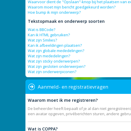
Waarvoor dient de "Opslaan"-knop bij het plaatsen van e
Waarom moet mijn bericht goedgekeurd worden?
Hoe bump ik mijn onderwerp?
Tekstopmaak en onderwerp soorten
Wat is BBCode?
Kan ik HTML gebruiken?
Wat zijn Smilies?
Kan ik afbeeldingen plaatsen?
Wat zijn globale mededelingen?
Wat zijn mededelingen?
Wat zijn sticky onderwerpen?
Wat zijn gesloten onderwerpen?
Wat zijn onderwerpiconen?
Aanmeld- en registratievragen
Waarom moet ik me registreren?
De beheerder heeft bepaalt of je al dan niet geregistreerd
een avatar opgeven, privéberichten sturen, andere gebrui
Wat is COPPA?