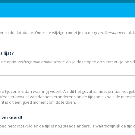
gen in de database. Om ze te wijzigen moet je op de
gebruikerspaneel
link 
 lijst?
e de optie
Verberg mijn online status
. Als je deze optie activeert zul je on
re tijdzone is dan waarin jij woont. Als dit het geval is, moet je naar het
 Wees er bewust van dat het veranderen van de tijdzone, zoals de meest
ent is dit een goed moment om dit te doen.
s verkeerd!
goed hebt ingevuld en de tijd is nog steeds anders, is waarschijnlijk de ti