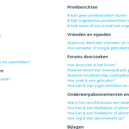
Privéberichten
Ik kan geen privéberichten sturen!
Ik blijf ongewenste privéberichten
Ik heb spam of een e-mail met ong
Vrienden en vijanden
!
Waarvoor dient mijn vrienden- en vi
Hoe verwijder of voeg ik gebruikers
Forums doorzoeken
 ik me aanmelden?
Hoe doorzoek ik het forum?
Waarom levert mijn zoekopdracht 
en
Waarom resulteert mijn zoekopdrac
actie?
Hoe zoek ik een gebruiker?
Hoe kan ik mijn eigen berichten e
Onderwerpabonnementen en 
Wat is het verschil tussen een bl
Hoe kan ik een bladwijzer of abon
Hoe kan ik een bladwijzer of abon
Hoe zeg ik mijn abonnement op?
Bijlagen