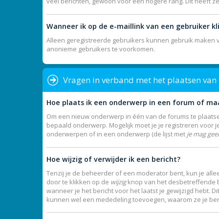
veel berichten, gewoon voor een hogere rang. Dit heeft z
Wanneer ik op de e-maillink van een gebruiker k
Alleen geregistreerde gebruikers kunnen gebruik maken va
anonieme gebruikers te voorkomen.
Vragen in verband met het plaatsen van
Hoe plaats ik een onderwerp in een forum of ma
Om een nieuw onderwerp in één van de forums te plaatsen
bepaald onderwerp. Mogelijk moet je je registreren voor 
onderwerpen of in een onderwerp (de lijst met
je mag gee
Hoe wijzig of verwijder ik een bericht?
Tenzij je de beheerder of een moderator bent, kun je allee
door te klikken op de
wijzig
knop van het desbetreffende ber
wanneer je het bericht voor het laatst je gewijzigd hebt. 
kunnen wel een mededeling toevoegen, waarom ze je beric