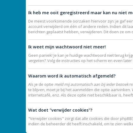
Ik heb me ooit geregistreerd maar kan nu niet 
De meest voorkomende oorzaken hiervoor zijn: je gaf een
account verwijderd om één of andere reden. Indien dit laat
berichten geplaatst hebben, verwijderen. Dit doen ze om 
Ik weet mijn wachtwoord niet meer!
Geen paniek! Je kan je huidige wachtwoord niet terug kri
vergeten?
. Volg de instructies op het scherm en even late
Waarom word ik automatisch afgemeld?
Als je de optie
meld mij automatisch aan bij ieder bezoek
ni
te blijven, moet je bij het aanmelden die optie aanvinken.
internetcafé, enz. Als deze optie niet beschikbaar is, hee
Wat doet "verwijder cookies"?
"Verwijder cookies" zorgt dat alle cookies die door phpB
indien de beheerder dit heeft inschakeld, om te zien wel