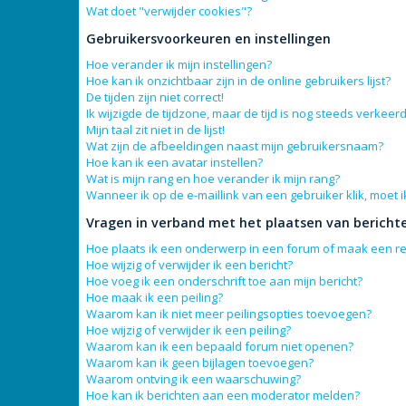
Wat doet "verwijder cookies"?
Gebruikersvoorkeuren en instellingen
Hoe verander ik mijn instellingen?
Hoe kan ik onzichtbaar zijn in de online gebruikers lijst?
De tijden zijn niet correct!
Ik wijzigde de tijdzone, maar de tijd is nog steeds verkeerd
Mijn taal zit niet in de lijst!
Wat zijn de afbeeldingen naast mijn gebruikersnaam?
Hoe kan ik een avatar instellen?
Wat is mijn rang en hoe verander ik mijn rang?
Wanneer ik op de e-maillink van een gebruiker klik, moet
Vragen in verband met het plaatsen van bericht
Hoe plaats ik een onderwerp in een forum of maak een re
Hoe wijzig of verwijder ik een bericht?
Hoe voeg ik een onderschrift toe aan mijn bericht?
Hoe maak ik een peiling?
Waarom kan ik niet meer peilingsopties toevoegen?
Hoe wijzig of verwijder ik een peiling?
Waarom kan ik een bepaald forum niet openen?
Waarom kan ik geen bijlagen toevoegen?
Waarom ontving ik een waarschuwing?
Hoe kan ik berichten aan een moderator melden?