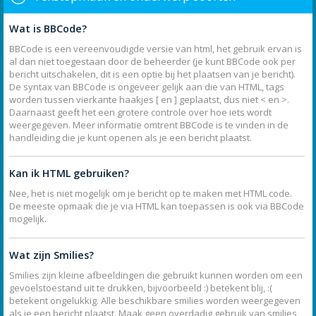
Wat is BBCode?
BBCode is een vereenvoudigde versie van html, het gebruik ervan is
al dan niet toegestaan door de beheerder (je kunt BBCode ook per
bericht uitschakelen, dit is een optie bij het plaatsen van je bericht).
De syntax van BBCode is ongeveer gelijk aan die van HTML, tags
worden tussen vierkante haakjes [ en ] geplaatst, dus niet < en >.
Daarnaast geeft het een grotere controle over hoe iets wordt
weergegeven. Meer informatie omtrent BBCode is te vinden in de
handleiding die je kunt openen als je een bericht plaatst.
Kan ik HTML gebruiken?
Nee, het is niet mogelijk om je bericht op te maken met HTML code.
De meeste opmaak die je via HTML kan toepassen is ook via BBCode
mogelijk.
Wat zijn Smilies?
Smilies zijn kleine afbeeldingen die gebruikt kunnen worden om een
gevoelstoestand uit te drukken, bijvoorbeeld :) betekent blij, :(
betekent ongelukkig. Alle beschikbare smilies worden weergegeven
als je een bericht plaatst. Maak geen overdadig gebruik van smilies,