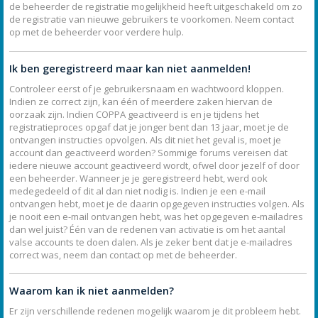
de beheerder de registratie mogelijkheid heeft uitgeschakeld om zo
de registratie van nieuwe gebruikers te voorkomen. Neem contact
op met de beheerder voor verdere hulp.
Ik ben geregistreerd maar kan niet aanmelden!
Controleer eerst of je gebruikersnaam en wachtwoord kloppen.
Indien ze correct zijn, kan één of meerdere zaken hiervan de
oorzaak zijn. Indien COPPA geactiveerd is en je tijdens het
registratieproces opgaf dat je jonger bent dan 13 jaar, moet je de
ontvangen instructies opvolgen. Als dit niet het geval is, moet je
account dan geactiveerd worden? Sommige forums vereisen dat
iedere nieuwe account geactiveerd wordt, ofwel door jezelf of door
een beheerder. Wanneer je je geregistreerd hebt, werd ook
medegedeeld of dit al dan niet nodig is. Indien je een e-mail
ontvangen hebt, moet je de daarin opgegeven instructies volgen. Als
je nooit een e-mail ontvangen hebt, was het opgegeven e-mailadres
dan wel juist? Één van de redenen van activatie is om het aantal
valse accounts te doen dalen. Als je zeker bent dat je e-mailadres
correct was, neem dan contact op met de beheerder.
Waarom kan ik niet aanmelden?
Er zijn verschillende redenen mogelijk waarom je dit probleem hebt.