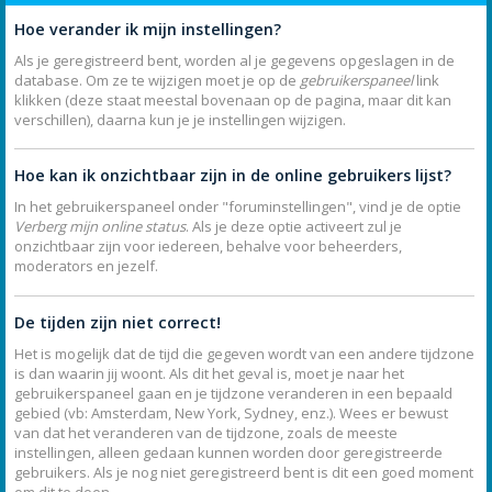
Hoe verander ik mijn instellingen?
Als je geregistreerd bent, worden al je gegevens opgeslagen in de
database. Om ze te wijzigen moet je op de
gebruikerspaneel
link
klikken (deze staat meestal bovenaan op de pagina, maar dit kan
verschillen), daarna kun je je instellingen wijzigen.
Hoe kan ik onzichtbaar zijn in de online gebruikers lijst?
In het gebruikerspaneel onder "foruminstellingen", vind je de optie
Verberg mijn online status
. Als je deze optie activeert zul je
onzichtbaar zijn voor iedereen, behalve voor beheerders,
moderators en jezelf.
De tijden zijn niet correct!
Het is mogelijk dat de tijd die gegeven wordt van een andere tijdzone
is dan waarin jij woont. Als dit het geval is, moet je naar het
gebruikerspaneel gaan en je tijdzone veranderen in een bepaald
gebied (vb: Amsterdam, New York, Sydney, enz.). Wees er bewust
van dat het veranderen van de tijdzone, zoals de meeste
instellingen, alleen gedaan kunnen worden door geregistreerde
gebruikers. Als je nog niet geregistreerd bent is dit een goed moment
om dit te doen.