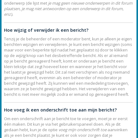
onderwerp (de lijst met
je mag geen nieuwe onderwerpen in dit forum
plaatsen, je mag niet antwoorden op een onderwerp in dit forum,
enz.
).
Hoe wijzig of verwijder ik een bericht?
Tenzij je de beheerder of een moderator bent, kun je alleen je eigen
berichten wijzigen en verwijderen. Je kunt een bericht wijzigen (soms
maar voor een beperkte tijd nadat het geplaatst is) door te klikken
op de
wijzig
knop van het desbetreffende bericht. Als er al iemand
op je bericht gereageerd heeft, komt er onderaan je bericht een
klein tekstje dat zegt hoeveel keer en wanneer je het bericht voor
het laatst je gewijzigd hebt. Dit zal niet verschijnen als nog niemand
gereageerd heeft, evenmin als een beheerder of moderator je
bericht gewijzigd heeft. Zij kunnen wel een mededeling toevoegen,
waarom ze je bericht gewijzigd hebben. Het verwijderen van een
bericht is niet meer mogelijk zodra er iemand op gereageerd heeft.
Hoe voeg ik een onderschrift toe aan mijn bericht?
Om een onderschrift aan je bericht toe te voegen, moet je er eerst
één maken. Dit kun je via het gebruikerspaneel doen. Als je dit
gedaan hebt, kun je de optie
voeg mijn onderschrift toe
aanvinken
als je een bericht plaatst. Je kunt er ook voor zorgen dat je