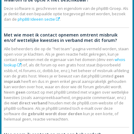
Deze software is geschreven en eigendom van de phpBB-Groep. Als
je denkt dat een bepaalde optie toegevoegd moet worden, bezoek
dan de
phpBB Ideeën sectie
.
Met wie moet ik contact opnemen omtrent misbruik
en/of wettelijke kwesties in verband met dit forum?
Alle beheerders die op de "het team"-pagina vermeld worden, staan
open voor je klachten. Als je geen reactie hebt gekregen, kun je
contact opnemen met de eigenaar van het domein (dmv een
whois
lookup
) of, als dit forum op een gratis host staat (bijvoorbeeld
xsbb.nl, nl.forums.cc, dotbb.be, enz.), het beheer of misbruik-afdeling
van de gratis host. Wees je er bewust van dat phpBB Limited
geen
inspraak
heeft en dus in geen enkel geval aansprakelijk gehouden
kan worden over hoe, waar en door wie dit forum gebruikt wordt.
Neem
geen
contact op met phpBB Limited met vragen over wettelijke
kwesties (zoals aanspreekbaarheid, ongepaste commentaar, enz.)
die
niet direct verband
houden met de phpBB.com-website of de
phpBB-software. Als je phpBB Limited toch e-mailt over deze
software die
gebruikt wordt door derden
kun je een korte, of
helemaal geen, reactie verwachten.