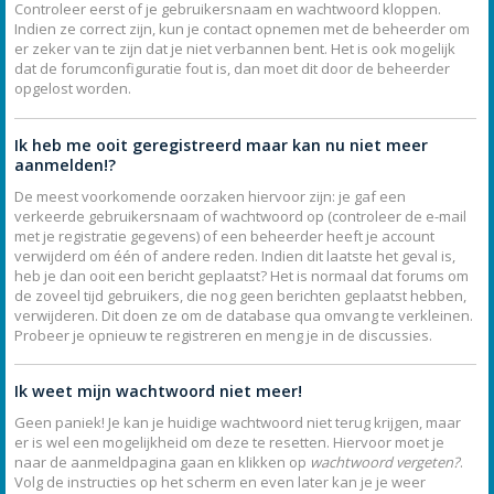
Controleer eerst of je gebruikersnaam en wachtwoord kloppen.
Indien ze correct zijn, kun je contact opnemen met de beheerder om
er zeker van te zijn dat je niet verbannen bent. Het is ook mogelijk
dat de forumconfiguratie fout is, dan moet dit door de beheerder
opgelost worden.
Ik heb me ooit geregistreerd maar kan nu niet meer
aanmelden!?
De meest voorkomende oorzaken hiervoor zijn: je gaf een
verkeerde gebruikersnaam of wachtwoord op (controleer de e-mail
met je registratie gegevens) of een beheerder heeft je account
verwijderd om één of andere reden. Indien dit laatste het geval is,
heb je dan ooit een bericht geplaatst? Het is normaal dat forums om
de zoveel tijd gebruikers, die nog geen berichten geplaatst hebben,
verwijderen. Dit doen ze om de database qua omvang te verkleinen.
Probeer je opnieuw te registreren en meng je in de discussies.
Ik weet mijn wachtwoord niet meer!
Geen paniek! Je kan je huidige wachtwoord niet terug krijgen, maar
er is wel een mogelijkheid om deze te resetten. Hiervoor moet je
naar de aanmeldpagina gaan en klikken op
wachtwoord vergeten?
.
Volg de instructies op het scherm en even later kan je je weer