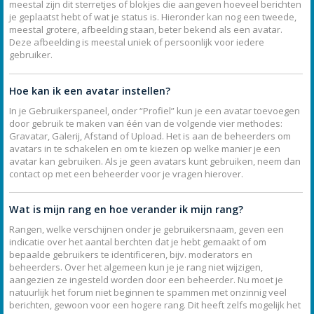
meestal zijn dit sterretjes of blokjes die aangeven hoeveel berichten
je geplaatst hebt of wat je status is. Hieronder kan nog een tweede,
meestal grotere, afbeelding staan, beter bekend als een avatar.
Deze afbeelding is meestal uniek of persoonlijk voor iedere
gebruiker.
Hoe kan ik een avatar instellen?
In je Gebruikerspaneel, onder “Profiel” kun je een avatar toevoegen
door gebruik te maken van één van de volgende vier methodes:
Gravatar, Galerij, Afstand of Upload. Het is aan de beheerders om
avatars in te schakelen en om te kiezen op welke manier je een
avatar kan gebruiken. Als je geen avatars kunt gebruiken, neem dan
contact op met een beheerder voor je vragen hierover.
Wat is mijn rang en hoe verander ik mijn rang?
Rangen, welke verschijnen onder je gebruikersnaam, geven een
indicatie over het aantal berchten dat je hebt gemaakt of om
bepaalde gebruikers te identificeren, bijv. moderators en
beheerders. Over het algemeen kun je je rang niet wijzigen,
aangezien ze ingesteld worden door een beheerder. Nu moet je
natuurlijk het forum niet beginnen te spammen met onzinnig veel
berichten, gewoon voor een hogere rang. Dit heeft zelfs mogelijk het