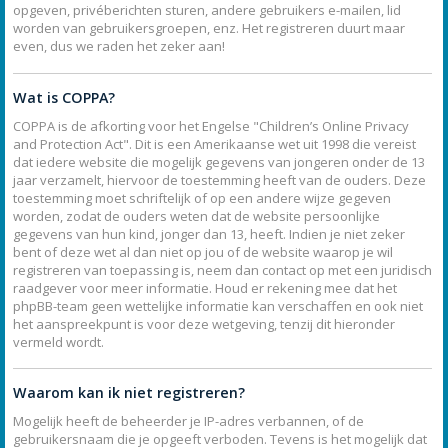
opgeven, privéberichten sturen, andere gebruikers e-mailen, lid
worden van gebruikersgroepen, enz. Het registreren duurt maar
even, dus we raden het zeker aan!
Wat is COPPA?
COPPA is de afkorting voor het Engelse "Children’s Online Privacy
and Protection Act". Dit is een Amerikaanse wet uit 1998 die vereist
dat iedere website die mogelijk gegevens van jongeren onder de 13
jaar verzamelt, hiervoor de toestemming heeft van de ouders. Deze
toestemming moet schriftelijk of op een andere wijze gegeven
worden, zodat de ouders weten dat de website persoonlijke
gegevens van hun kind, jonger dan 13, heeft. Indien je niet zeker
bent of deze wet al dan niet op jou of de website waarop je wil
registreren van toepassing is, neem dan contact op met een juridisch
raadgever voor meer informatie. Houd er rekening mee dat het
phpBB-team geen wettelijke informatie kan verschaffen en ook niet
het aanspreekpunt is voor deze wetgeving, tenzij dit hieronder
vermeld wordt.
Waarom kan ik niet registreren?
Mogelijk heeft de beheerder je IP-adres verbannen, of de
gebruikersnaam die je opgeeft verboden. Tevens is het mogelijk dat