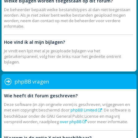
Welke bijlagen worden toegestaan op dit forum?
De beheerder bepaalt welke bestandstypes al dan niet toegestaan
worden. Als je niet zeker bent welke bestanden geüpload mogen
worden, neem dan contact op met de beheerder voor verdere
informatie.
Hoe vind ik al mijn bijlagen?
Je vindt een lijst met al je geüploade bijlagen via het
gebruikerspaneel, volg hier de links naar het gedeelte omtrent
bijlagen.
phpBB vragen
Wie heeft dit forum geschreven?
Deze software (in zijn originele vorm) is geschreven, vrijgegeven en
met een copyright beschermd door
phpBB Limited
. De software is
beschikbaar onder de GNU General Public License en mag vrij
verspreid worden, raadpleeg
over phpBB
voor meer informatie.
Waarom is de optie X niet beschikbaar?