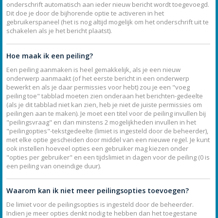
onderschrift automatisch aan ieder nieuw bericht wordt toegevoegd.
Dit doe je door de bijhorende optie te activeren in het
gebruikerspaneel (het is nog altijd mogelijk om het onderschrift uit te
schakelen als je het bericht plaatst).
Hoe maak ik een peiling?
Een peiling aanmaken is heel gemakkelijk, als je een nieuw
onderwerp aanmaakt (of het eerste bericht in een onderwerp
bewerkt en als je daar permissies voor hebt) zou je een "voeg
peiling toe" tabblad moeten zien onderaan het berichten-gedeelte
(als je dit tabblad niet kan zien, heb je niet de juiste permissies om
peilingen aan te maken). Je moet een titel voor de peiling invullen bij
"peilingsvraag" en dan minstens 2 mogelijkheden invullen in het
"peilingopties"-tekstgedeelte (limiet is ingesteld door de beheerder),
met elke optie gescheiden door middel van een nieuwe regel. Je kunt
ook instellen hoeveel opties een gebruiker mag kiezen onder
"opties per gebruiker" en een tijdslimiet in dagen voor de peiling (0 is
een peiling van oneindige duur).
Waarom kan ik niet meer peilingsopties toevoegen?
De limiet voor de peilingsopties is ingesteld door de beheerder.
Indien je meer opties denkt nodig te hebben dan het toegestane