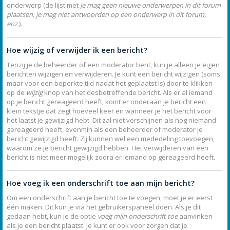
onderwerp (de lijst met
je mag geen nieuwe onderwerpen in dit forum
plaatsen, je mag niet antwoorden op een onderwerp in dit forum,
enz.
).
Hoe wijzig of verwijder ik een bericht?
Tenzij je de beheerder of een moderator bent, kun je alleen je eigen
berichten wijzigen en verwijderen. Je kunt een bericht wijzigen (soms
maar voor een beperkte tijd nadat het geplaatst is) door te klikken
op de
wijzig
knop van het desbetreffende bericht. Als er al iemand
op je bericht gereageerd heeft, komt er onderaan je bericht een
klein tekstje dat zegt hoeveel keer en wanneer je het bericht voor
het laatst je gewijzigd hebt. Dit zal niet verschijnen als nog niemand
gereageerd heeft, evenmin als een beheerder of moderator je
bericht gewijzigd heeft. Zij kunnen wel een mededeling toevoegen,
waarom ze je bericht gewijzigd hebben. Het verwijderen van een
bericht is niet meer mogelijk zodra er iemand op gereageerd heeft.
Hoe voeg ik een onderschrift toe aan mijn bericht?
Om een onderschrift aan je bericht toe te voegen, moet je er eerst
één maken. Dit kun je via het gebruikerspaneel doen. Als je dit
gedaan hebt, kun je de optie
voeg mijn onderschrift toe
aanvinken
als je een bericht plaatst. Je kunt er ook voor zorgen dat je