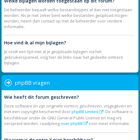
Welke bijlagen worden toegestaan op dit forum?
De beheerder bepaalt welke bestandstypes al dan niet toegestaan
worden. Als je niet zeker bent welke bestanden geüpload mogen
worden, neem dan contact op met de beheerder voor verdere
informatie.
Hoe vind ik al mijn bijlagen?
Je vindt een lijst met al je geüploade bijlagen via het
gebruikerspaneel, volg hier de links naar het gedeelte omtrent
bijlagen.
phpBB vragen
Wie heeft dit forum geschreven?
Deze software (in zijn originele vorm) is geschreven, vrijgegeven en
met een copyright beschermd door
phpBB Limited
. De software is
beschikbaar onder de GNU General Public License en mag vrij
verspreid worden, raadpleeg
over phpBB
voor meer informatie.
Waarom is de optie X niet beschikbaar?