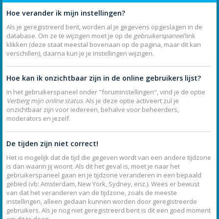
Hoe verander ik mijn instellingen?
Als je geregistreerd bent, worden al je gegevens opgeslagen in de
database. Om ze te wijzigen moet je op de
gebruikerspaneel
link
klikken (deze staat meestal bovenaan op de pagina, maar dit kan
verschillen), daarna kun je je instellingen wijzigen.
Hoe kan ik onzichtbaar zijn in de online gebruikers lijst?
In het gebruikerspaneel onder "foruminstellingen", vind je de optie
Verberg mijn online status
. Als je deze optie activeert zul je
onzichtbaar zijn voor iedereen, behalve voor beheerders,
moderators en jezelf.
De tijden zijn niet correct!
Het is mogelijk dat de tijd die gegeven wordt van een andere tijdzone
is dan waarin jij woont. Als dit het geval is, moet je naar het
gebruikerspaneel gaan en je tijdzone veranderen in een bepaald
gebied (vb: Amsterdam, New York, Sydney, enz.). Wees er bewust
van dat het veranderen van de tijdzone, zoals de meeste
instellingen, alleen gedaan kunnen worden door geregistreerde
gebruikers. Als je nog niet geregistreerd bent is dit een goed moment
om dit te doen.