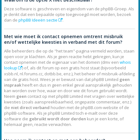
Deze software is geschreven en eigendom van de phpBB-Groep. Als
je denkt dat een bepaalde optie toegevoegd moet worden, bezoek
dan de
phpBB Ideeën sectie
.
Met wie moet ik contact opnemen omtrent misbruik
en/of wettelijke kwesties in verband met dit forum?
Alle beheerders die op de "het team"-pagina vermeld worden, staan
open voor je klachten. Als je geen reactie hebt gekregen, kun je
contact opnemen met de eigenaar van het domein (dmv een
whois
lookup
) of, als dit forum op een gratis host staat (bijvoorbeeld
xsbb.nl, nl.forums.cc, dotbb.be, enz.), het beheer of misbruik-afdeling
van de gratis host. Wees je er bewust van dat phpBB Limited
geen
inspraak
heeft en dus in geen enkel geval aansprakelijk gehouden
kan worden over hoe, waar en door wie dit forum gebruikt wordt.
Neem
geen
contact op met phpBB Limited met vragen over wettelijke
kwesties (zoals aanspreekbaarheid, ongepaste commentaar, enz.)
die
niet direct verband
houden met de phpBB.com-website of de
phpBB-software. Als je phpBB Limited toch e-mailt over deze
software die
gebruikt wordt door derden
kun je een korte, of
helemaal geen, reactie verwachten.