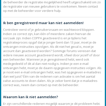
de beheerder de registratie mogelijkheid heeft uitgeschakeld om zo
de registratie van nieuwe gebruikers te voorkomen. Neem contact
op met de beheerder voor verdere hulp.
Ik ben geregistreerd maar kan niet aanmelden!
Controleer eerst of je gebruikersnaam en wachtwoord kloppen.
Indien ze correct zijn, kan één of meerdere zaken hiervan de
oorzaak zijn. Indien COPPA geactiveerd is en je tijdens het
registratieproces opgaf dat je jonger bent dan 13 jaar, moet je de
ontvangen instructies opvolgen. Als dit niet het geval is, moet je
account dan geactiveerd worden? Sommige forums vereisen dat
iedere nieuwe account geactiveerd wordt, ofwel door jezelf of door
een beheerder. Wanneer je je geregistreerd hebt, werd ook
medegedeeld of dit al dan niet nodig is. Indien je een e-mail
ontvangen hebt, moet je de daarin opgegeven instructies volgen. Als
je nooit een e-mail ontvangen hebt, was het opgegeven e-mailadres
dan wel juist? Één van de redenen van activatie is om het aantal
valse accounts te doen dalen. Als je zeker bent dat je e-mailadres
correct was, neem dan contact op met de beheerder.
Waarom kan ik niet aanmelden?
Er zijn verschillende redenen mogelijk waarom je dit probleem hebt.