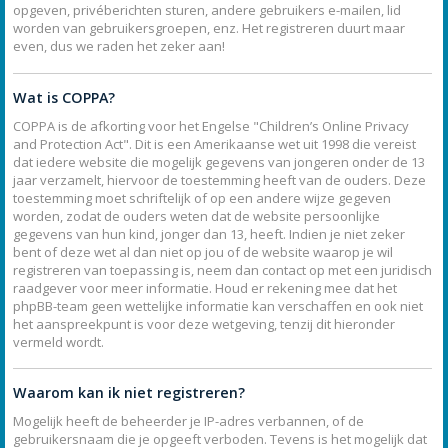
opgeven, privéberichten sturen, andere gebruikers e-mailen, lid
worden van gebruikersgroepen, enz. Het registreren duurt maar
even, dus we raden het zeker aan!
Wat is COPPA?
COPPA is de afkorting voor het Engelse "Children’s Online Privacy
and Protection Act". Dit is een Amerikaanse wet uit 1998 die vereist
dat iedere website die mogelijk gegevens van jongeren onder de 13
jaar verzamelt, hiervoor de toestemming heeft van de ouders. Deze
toestemming moet schriftelijk of op een andere wijze gegeven
worden, zodat de ouders weten dat de website persoonlijke
gegevens van hun kind, jonger dan 13, heeft. Indien je niet zeker
bent of deze wet al dan niet op jou of de website waarop je wil
registreren van toepassing is, neem dan contact op met een juridisch
raadgever voor meer informatie. Houd er rekening mee dat het
phpBB-team geen wettelijke informatie kan verschaffen en ook niet
het aanspreekpunt is voor deze wetgeving, tenzij dit hieronder
vermeld wordt.
Waarom kan ik niet registreren?
Mogelijk heeft de beheerder je IP-adres verbannen, of de
gebruikersnaam die je opgeeft verboden. Tevens is het mogelijk dat