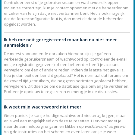
Controleer eerst of je gebruikersnaam en wachtwoord kloppen.
Indien ze correct zijn, kun je contact opnemen met de beheerder om
er zeker van te zijn dat je niet verbannen bent. Het is ook mogelijk
dat de forumconfiguratie fout is, dan moet dit door de beheerder
opgelost worden.
Ik heb me ooit geregistreerd maar kan nu niet meer
aanmelden!?
De meest voorkomende oorzaken hiervoor zijn: je gaf een
verkeerde gebruikersnaam of wachtwoord op (controleer de e-mail
met je registratie gegevens) of een beheerder heeft je account
verwijderd om één of andere reden. Indien dit laatste het geval is,
heb je dan ooit een bericht geplaatst? Het is normaal dat forums om
de zoveel tijd gebruikers, die nog geen berichten geplaatst hebben,
verwijderen. Dit doen ze om de database qua omvang te verkleinen.
Probeer je opnieuw te registreren en meng je in de discussies.
Ik weet mijn wachtwoord niet meer!
Geen paniek! Je kan je huidige wachtwoord niet terug krijgen, maar
er is wel een mogelijkheid om deze te resetten. Hiervoor moet je
naar de aanmeldpagina gaan en klikken op
wachtwoord vergeten?
.
Volg de instructies op het scherm en even later kan je je weer