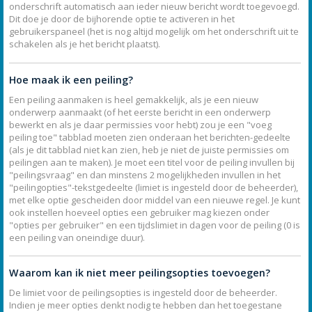
onderschrift automatisch aan ieder nieuw bericht wordt toegevoegd.
Dit doe je door de bijhorende optie te activeren in het
gebruikerspaneel (het is nog altijd mogelijk om het onderschrift uit te
schakelen als je het bericht plaatst).
Hoe maak ik een peiling?
Een peiling aanmaken is heel gemakkelijk, als je een nieuw
onderwerp aanmaakt (of het eerste bericht in een onderwerp
bewerkt en als je daar permissies voor hebt) zou je een "voeg
peiling toe" tabblad moeten zien onderaan het berichten-gedeelte
(als je dit tabblad niet kan zien, heb je niet de juiste permissies om
peilingen aan te maken). Je moet een titel voor de peiling invullen bij
"peilingsvraag" en dan minstens 2 mogelijkheden invullen in het
"peilingopties"-tekstgedeelte (limiet is ingesteld door de beheerder),
met elke optie gescheiden door middel van een nieuwe regel. Je kunt
ook instellen hoeveel opties een gebruiker mag kiezen onder
"opties per gebruiker" en een tijdslimiet in dagen voor de peiling (0 is
een peiling van oneindige duur).
Waarom kan ik niet meer peilingsopties toevoegen?
De limiet voor de peilingsopties is ingesteld door de beheerder.
Indien je meer opties denkt nodig te hebben dan het toegestane