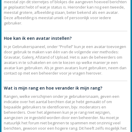
meestal zijn dit sterretjes of blokjes die aangeven hoeveel berichten
je geplaatst hebt of wat je status is. Hieronder kan nog een tweede,
meestal grotere, afbeelding staan, beter bekend als een avatar.
Deze afbeelding is meestal uniek of persoonlijk voor iedere
gebruiker.
Hoe kan ik een avatar instellen?
In je Gebruikerspaneel, onder “Profiel” kun je een avatar toevoegen
door gebruik te maken van één van de volgende vier methodes:
Gravatar, Galerij, Afstand of Upload. Het is aan de beheerders om
avatars in te schakelen en om te kiezen op welke manier je een
avatar kan gebruiken. Als je geen avatars kunt gebruiken, neem dan
contact op met een beheerder voor je vragen hierover.
Wat is mijn rang en hoe verander ik mijn rang?
Rangen, welke verschijnen onder je gebruikersnaam, geven een
indicatie over het aantal berchten dat je hebt gemaakt of om
bepaalde gebruikers te identificeren, bijv. moderators en
beheerders. Over het algemeen kun je je rang niet wijzigen,
aangezien ze ingesteld worden door een beheerder. Nu moet je
natuurlijk het forum niet beginnen te spammen met onzinnig veel
berichten, gewoon voor een hogere rang. Dit heeft zelfs mogelijk het