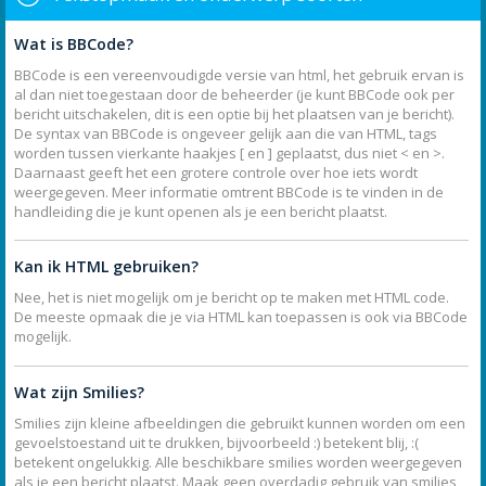
Wat is BBCode?
BBCode is een vereenvoudigde versie van html, het gebruik ervan is
al dan niet toegestaan door de beheerder (je kunt BBCode ook per
bericht uitschakelen, dit is een optie bij het plaatsen van je bericht).
De syntax van BBCode is ongeveer gelijk aan die van HTML, tags
worden tussen vierkante haakjes [ en ] geplaatst, dus niet < en >.
Daarnaast geeft het een grotere controle over hoe iets wordt
weergegeven. Meer informatie omtrent BBCode is te vinden in de
handleiding die je kunt openen als je een bericht plaatst.
Kan ik HTML gebruiken?
Nee, het is niet mogelijk om je bericht op te maken met HTML code.
De meeste opmaak die je via HTML kan toepassen is ook via BBCode
mogelijk.
Wat zijn Smilies?
Smilies zijn kleine afbeeldingen die gebruikt kunnen worden om een
gevoelstoestand uit te drukken, bijvoorbeeld :) betekent blij, :(
betekent ongelukkig. Alle beschikbare smilies worden weergegeven
als je een bericht plaatst. Maak geen overdadig gebruik van smilies,