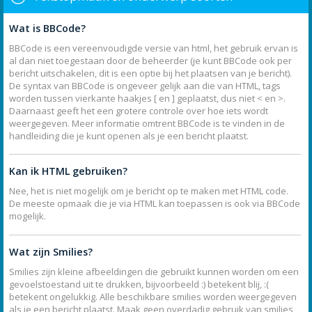
Wat is BBCode?
BBCode is een vereenvoudigde versie van html, het gebruik ervan is
al dan niet toegestaan door de beheerder (je kunt BBCode ook per
bericht uitschakelen, dit is een optie bij het plaatsen van je bericht).
De syntax van BBCode is ongeveer gelijk aan die van HTML, tags
worden tussen vierkante haakjes [ en ] geplaatst, dus niet < en >.
Daarnaast geeft het een grotere controle over hoe iets wordt
weergegeven. Meer informatie omtrent BBCode is te vinden in de
handleiding die je kunt openen als je een bericht plaatst.
Kan ik HTML gebruiken?
Nee, het is niet mogelijk om je bericht op te maken met HTML code.
De meeste opmaak die je via HTML kan toepassen is ook via BBCode
mogelijk.
Wat zijn Smilies?
Smilies zijn kleine afbeeldingen die gebruikt kunnen worden om een
gevoelstoestand uit te drukken, bijvoorbeeld :) betekent blij, :(
betekent ongelukkig. Alle beschikbare smilies worden weergegeven
als je een bericht plaatst. Maak geen overdadig gebruik van smilies,