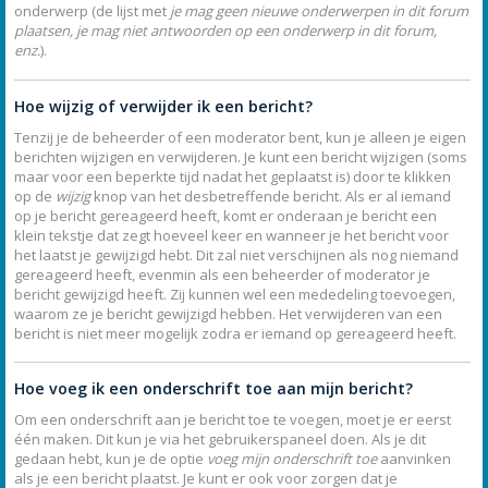
onderwerp (de lijst met
je mag geen nieuwe onderwerpen in dit forum
plaatsen, je mag niet antwoorden op een onderwerp in dit forum,
enz.
).
Hoe wijzig of verwijder ik een bericht?
Tenzij je de beheerder of een moderator bent, kun je alleen je eigen
berichten wijzigen en verwijderen. Je kunt een bericht wijzigen (soms
maar voor een beperkte tijd nadat het geplaatst is) door te klikken
op de
wijzig
knop van het desbetreffende bericht. Als er al iemand
op je bericht gereageerd heeft, komt er onderaan je bericht een
klein tekstje dat zegt hoeveel keer en wanneer je het bericht voor
het laatst je gewijzigd hebt. Dit zal niet verschijnen als nog niemand
gereageerd heeft, evenmin als een beheerder of moderator je
bericht gewijzigd heeft. Zij kunnen wel een mededeling toevoegen,
waarom ze je bericht gewijzigd hebben. Het verwijderen van een
bericht is niet meer mogelijk zodra er iemand op gereageerd heeft.
Hoe voeg ik een onderschrift toe aan mijn bericht?
Om een onderschrift aan je bericht toe te voegen, moet je er eerst
één maken. Dit kun je via het gebruikerspaneel doen. Als je dit
gedaan hebt, kun je de optie
voeg mijn onderschrift toe
aanvinken
als je een bericht plaatst. Je kunt er ook voor zorgen dat je