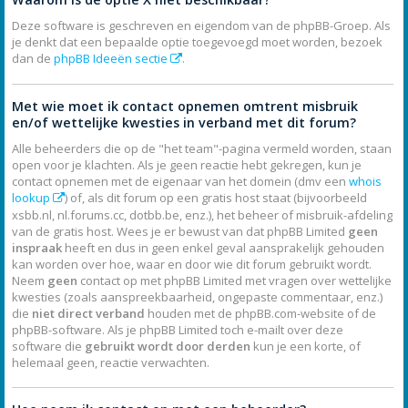
Deze software is geschreven en eigendom van de phpBB-Groep. Als
je denkt dat een bepaalde optie toegevoegd moet worden, bezoek
dan de
phpBB Ideeën sectie
.
Met wie moet ik contact opnemen omtrent misbruik
en/of wettelijke kwesties in verband met dit forum?
Alle beheerders die op de "het team"-pagina vermeld worden, staan
open voor je klachten. Als je geen reactie hebt gekregen, kun je
contact opnemen met de eigenaar van het domein (dmv een
whois
lookup
) of, als dit forum op een gratis host staat (bijvoorbeeld
xsbb.nl, nl.forums.cc, dotbb.be, enz.), het beheer of misbruik-afdeling
van de gratis host. Wees je er bewust van dat phpBB Limited
geen
inspraak
heeft en dus in geen enkel geval aansprakelijk gehouden
kan worden over hoe, waar en door wie dit forum gebruikt wordt.
Neem
geen
contact op met phpBB Limited met vragen over wettelijke
kwesties (zoals aanspreekbaarheid, ongepaste commentaar, enz.)
die
niet direct verband
houden met de phpBB.com-website of de
phpBB-software. Als je phpBB Limited toch e-mailt over deze
software die
gebruikt wordt door derden
kun je een korte, of
helemaal geen, reactie verwachten.