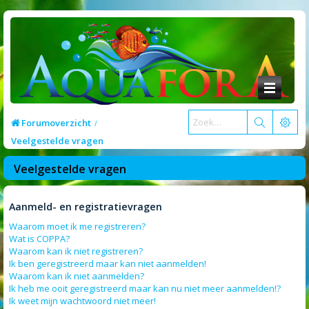
Forumoverzicht
Veelgestelde vragen
Veelgestelde vragen
Aanmeld- en registratievragen
Waarom moet ik me registreren?
Wat is COPPA?
Waarom kan ik niet registreren?
Ik ben geregistreerd maar kan niet aanmelden!
Waarom kan ik niet aanmelden?
Ik heb me ooit geregistreerd maar kan nu niet meer aanmelden!?
Ik weet mijn wachtwoord niet meer!