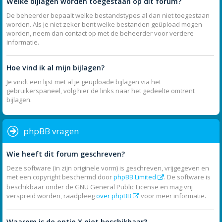
Welke bijlagen worden toegestaan op dit forum?
De beheerder bepaalt welke bestandstypes al dan niet toegestaan
worden. Als je niet zeker bent welke bestanden geüpload mogen
worden, neem dan contact op met de beheerder voor verdere
informatie.
Hoe vind ik al mijn bijlagen?
Je vindt een lijst met al je geüploade bijlagen via het
gebruikerspaneel, volg hier de links naar het gedeelte omtrent
bijlagen.
phpBB vragen
Wie heeft dit forum geschreven?
Deze software (in zijn originele vorm) is geschreven, vrijgegeven en
met een copyright beschermd door
phpBB Limited
. De software is
beschikbaar onder de GNU General Public License en mag vrij
verspreid worden, raadpleeg
over phpBB
voor meer informatie.
Waarom is de optie X niet beschikbaar?