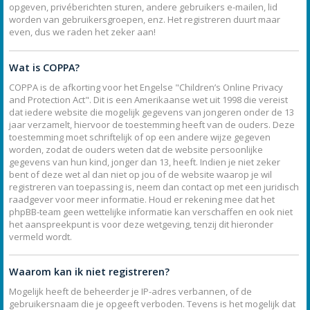
opgeven, privéberichten sturen, andere gebruikers e-mailen, lid
worden van gebruikersgroepen, enz. Het registreren duurt maar
even, dus we raden het zeker aan!
Wat is COPPA?
COPPA is de afkorting voor het Engelse "Children’s Online Privacy
and Protection Act". Dit is een Amerikaanse wet uit 1998 die vereist
dat iedere website die mogelijk gegevens van jongeren onder de 13
jaar verzamelt, hiervoor de toestemming heeft van de ouders. Deze
toestemming moet schriftelijk of op een andere wijze gegeven
worden, zodat de ouders weten dat de website persoonlijke
gegevens van hun kind, jonger dan 13, heeft. Indien je niet zeker
bent of deze wet al dan niet op jou of de website waarop je wil
registreren van toepassing is, neem dan contact op met een juridisch
raadgever voor meer informatie. Houd er rekening mee dat het
phpBB-team geen wettelijke informatie kan verschaffen en ook niet
het aanspreekpunt is voor deze wetgeving, tenzij dit hieronder
vermeld wordt.
Waarom kan ik niet registreren?
Mogelijk heeft de beheerder je IP-adres verbannen, of de
gebruikersnaam die je opgeeft verboden. Tevens is het mogelijk dat