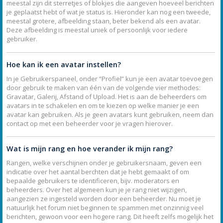
meestal zijn dit sterretjes of blokjes die aangeven hoeveel berichten
je geplaatst hebt of wat je status is. Hieronder kan nog een tweede,
meestal grotere, afbeelding staan, beter bekend als een avatar.
Deze afbeelding is meestal uniek of persoonlijk voor iedere
gebruiker.
Hoe kan ik een avatar instellen?
In je Gebruikerspaneel, onder “Profiel” kun je een avatar toevoegen
door gebruik te maken van één van de volgende vier methodes:
Gravatar, Galerij, Afstand of Upload. Het is aan de beheerders om
avatars in te schakelen en om te kiezen op welke manier je een
avatar kan gebruiken. Als je geen avatars kunt gebruiken, neem dan
contact op met een beheerder voor je vragen hierover.
Wat is mijn rang en hoe verander ik mijn rang?
Rangen, welke verschijnen onder je gebruikersnaam, geven een
indicatie over het aantal berchten dat je hebt gemaakt of om
bepaalde gebruikers te identificeren, bijv. moderators en
beheerders. Over het algemeen kun je je rang niet wijzigen,
aangezien ze ingesteld worden door een beheerder. Nu moet je
natuurlijk het forum niet beginnen te spammen met onzinnig veel
berichten, gewoon voor een hogere rang. Dit heeft zelfs mogelijk het