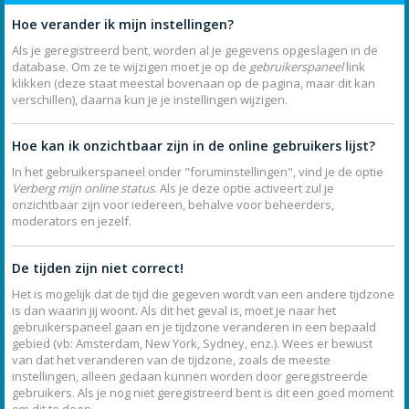
Hoe verander ik mijn instellingen?
Als je geregistreerd bent, worden al je gegevens opgeslagen in de
database. Om ze te wijzigen moet je op de
gebruikerspaneel
link
klikken (deze staat meestal bovenaan op de pagina, maar dit kan
verschillen), daarna kun je je instellingen wijzigen.
Hoe kan ik onzichtbaar zijn in de online gebruikers lijst?
In het gebruikerspaneel onder "foruminstellingen", vind je de optie
Verberg mijn online status
. Als je deze optie activeert zul je
onzichtbaar zijn voor iedereen, behalve voor beheerders,
moderators en jezelf.
De tijden zijn niet correct!
Het is mogelijk dat de tijd die gegeven wordt van een andere tijdzone
is dan waarin jij woont. Als dit het geval is, moet je naar het
gebruikerspaneel gaan en je tijdzone veranderen in een bepaald
gebied (vb: Amsterdam, New York, Sydney, enz.). Wees er bewust
van dat het veranderen van de tijdzone, zoals de meeste
instellingen, alleen gedaan kunnen worden door geregistreerde
gebruikers. Als je nog niet geregistreerd bent is dit een goed moment
om dit te doen.