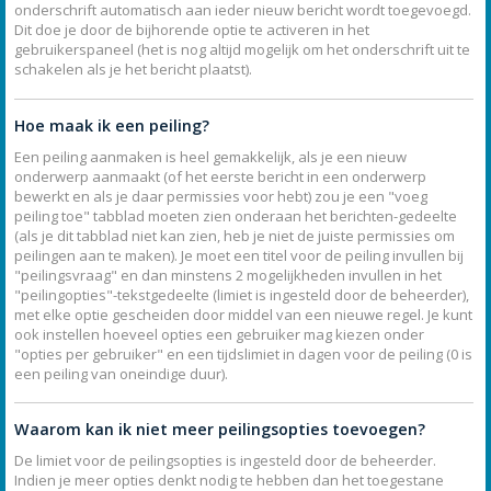
onderschrift automatisch aan ieder nieuw bericht wordt toegevoegd.
Dit doe je door de bijhorende optie te activeren in het
gebruikerspaneel (het is nog altijd mogelijk om het onderschrift uit te
schakelen als je het bericht plaatst).
Hoe maak ik een peiling?
Een peiling aanmaken is heel gemakkelijk, als je een nieuw
onderwerp aanmaakt (of het eerste bericht in een onderwerp
bewerkt en als je daar permissies voor hebt) zou je een "voeg
peiling toe" tabblad moeten zien onderaan het berichten-gedeelte
(als je dit tabblad niet kan zien, heb je niet de juiste permissies om
peilingen aan te maken). Je moet een titel voor de peiling invullen bij
"peilingsvraag" en dan minstens 2 mogelijkheden invullen in het
"peilingopties"-tekstgedeelte (limiet is ingesteld door de beheerder),
met elke optie gescheiden door middel van een nieuwe regel. Je kunt
ook instellen hoeveel opties een gebruiker mag kiezen onder
"opties per gebruiker" en een tijdslimiet in dagen voor de peiling (0 is
een peiling van oneindige duur).
Waarom kan ik niet meer peilingsopties toevoegen?
De limiet voor de peilingsopties is ingesteld door de beheerder.
Indien je meer opties denkt nodig te hebben dan het toegestane