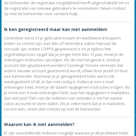
de beheerder de registratie mogelijkheid heeft uitgeschakeld om zo
de registratie van nieuwe gebruikers te voorkomen. Neem contact
op met de beheerder voor verdere hulp.
Ik ben geregistreerd maar kan niet aanmelden!
Controleer eerst of je gebruikersnaam en wachtwoord kloppen.
Indien ze correct zijn, kan één of meerdere zaken hiervan de
oorzaak zijn. Indien COPPA geactiveerd is en je tijdens het
registratieproces opgaf dat je jonger bent dan 13 jaar, moet je de
ontvangen instructies opvolgen. Als dit niet het geval is, moet je
account dan geactiveerd worden? Sommige forums vereisen dat
iedere nieuwe account geactiveerd wordt, ofwel door jezelf of door
een beheerder. Wanneer je je geregistreerd hebt, werd ook
medegedeeld of dit al dan niet nodig is. Indien je een e-mail
ontvangen hebt, moet je de daarin opgegeven instructies volgen. Als
je nooit een e-mail ontvangen hebt, was het opgegeven e-mailadres
dan wel juist? Één van de redenen van activatie is om het aantal
valse accounts te doen dalen. Als je zeker bent dat je e-mailadres
correct was, neem dan contact op met de beheerder.
Waarom kan ik niet aanmelden?
Er zijn verschillende redenen mogelijk waarom je dit probleem hebt.