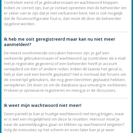
Controleer eerst of je gebruikersnaam en wachtwoord kloppen.
Indien ze correct zijn, kun je contact opnemen met de beheerder om
er zeker van te zijn dat je niet verbannen bent. Het is ook mogelijk
dat de forumconfiguratie fout is, dan moet dit door de beheerder
opgelost worden.
Ik heb me ooit geregistreerd maar kan nu niet meer
aanmelden!?
De meest voorkomende oorzaken hiervoor zijn: je gaf een
verkeerde gebruikersnaam of wachtwoord op (controleer de e-mail
met je registratie gegevens) of een beheerder heeft je account
verwijderd om één of andere reden. Indien dit laatste het geval is,
heb je dan ooit een bericht geplaatst? Het is normaal dat forums om
de zoveel tijd gebruikers, die nog geen berichten geplaatst hebben,
verwijderen. Dit doen ze om de database qua omvang te verkleinen.
Probeer je opnieuw te registreren en meng je in de discussies.
Ik weet mijn wachtwoord niet meer!
Geen paniek! Je kan je huidige wachtwoord niet terug krijgen, maar
er is wel een mogelijkheid om deze te resetten. Hiervoor moet je
naar de aanmeldpagina gaan en klikken op
wachtwoord vergeten?
.
Volg de instructies op het scherm en even later kan je je weer