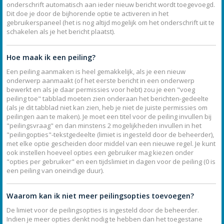
onderschrift automatisch aan ieder nieuw bericht wordt toegevoegd.
Dit doe je door de bijhorende optie te activeren in het
gebruikerspaneel (het is nog altijd mogelijk om het onderschrift uit te
schakelen als je het bericht plaatst).
Hoe maak ik een peiling?
Een peiling aanmaken is heel gemakkelijk, als je een nieuw
onderwerp aanmaakt (of het eerste bericht in een onderwerp
bewerkt en als je daar permissies voor hebt) zou je een "voeg
peiling toe" tabblad moeten zien onderaan het berichten-gedeelte
(als je dit tabblad niet kan zien, heb je niet de juiste permissies om
peilingen aan te maken). Je moet een titel voor de peiling invullen bij
"peilingsvraag" en dan minstens 2 mogelijkheden invullen in het
"peilingopties"-tekstgedeelte (limiet is ingesteld door de beheerder),
met elke optie gescheiden door middel van een nieuwe regel. Je kunt
ook instellen hoeveel opties een gebruiker mag kiezen onder
"opties per gebruiker" en een tijdslimiet in dagen voor de peiling (0 is
een peiling van oneindige duur).
Waarom kan ik niet meer peilingsopties toevoegen?
De limiet voor de peilingsopties is ingesteld door de beheerder.
Indien je meer opties denkt nodig te hebben dan het toegestane