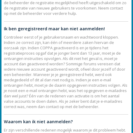
de beheerder de registratie mogelijkheid heeft uitgeschakeld om zo
de registratie van nieuwe gebruikers te voorkomen. Neem contact
op met de beheerder voor verdere hulp.
Ik ben geregistreerd maar kan niet aanmelden!
Controleer eerst of je gebruikersnaam en wachtwoord kloppen.
Indien ze correct zijn, kan één of meerdere zaken hiervan de
oorzaak zijn. Indien COPPA geactiveerd is en je tijdens het
registratieproces opgaf dat je jonger bent dan 13 jaar, moet je de
ontvangen instructies opvolgen. Als dit niet het geval is, moet je
account dan geactiveerd worden? Sommige forums vereisen dat
iedere nieuwe account geactiveerd wordt, ofwel door jezelf of door
een beheerder. Wanneer je je geregistreerd hebt, werd ook
medegedeeld of dit al dan niet nodig is. Indien je een e-mail
ontvangen hebt, moet je de daarin opgegeven instructies volgen. Als
je nooit een e-mail ontvangen hebt, was het opgegeven e-mailadres
dan wel juist? Één van de redenen van activatie is om het aantal
valse accounts te doen dalen. Als je zeker bent dat je e-mailadres
correct was, neem dan contact op met de beheerder.
Waarom kan ik niet aanmelden?
Er zijn verschillende redenen mogelijk waarom je dit probleem hebt.