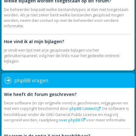
Welke bijlagen worden toegestaan op dit forum?
De beheerder bepaalt welke bestandstypes al dan niet toegestaan
worden. Als je niet zeker bent welke bestanden geüpload mogen
worden, neem dan contact op met de beheerder voor verdere
informatie.
Hoe vind ik al mijn bijlagen?
Je vindt een lijst met al je geüploade bijlagen via het
gebruikerspaneel, volg hier de links naar het gedeelte omtrent
bijlagen.
phpBB vragen
Wie heeft dit forum geschreven?
Deze software (in zijn originele vorm) is geschreven, vrijgegeven en
met een copyright beschermd door
phpBB Limited
. De software is
beschikbaar onder de GNU General Public License en mag vrij
verspreid worden, raadpleeg
over phpBB
voor meer informatie.
Waarom is de optie X niet beschikbaar?