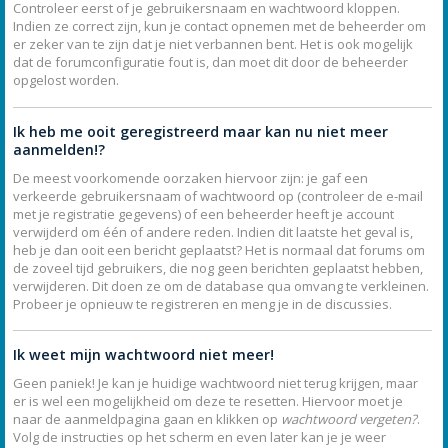
Controleer eerst of je gebruikersnaam en wachtwoord kloppen.
Indien ze correct zijn, kun je contact opnemen met de beheerder om
er zeker van te zijn dat je niet verbannen bent. Het is ook mogelijk
dat de forumconfiguratie fout is, dan moet dit door de beheerder
opgelost worden.
Ik heb me ooit geregistreerd maar kan nu niet meer
aanmelden!?
De meest voorkomende oorzaken hiervoor zijn: je gaf een
verkeerde gebruikersnaam of wachtwoord op (controleer de e-mail
met je registratie gegevens) of een beheerder heeft je account
verwijderd om één of andere reden. Indien dit laatste het geval is,
heb je dan ooit een bericht geplaatst? Het is normaal dat forums om
de zoveel tijd gebruikers, die nog geen berichten geplaatst hebben,
verwijderen. Dit doen ze om de database qua omvang te verkleinen.
Probeer je opnieuw te registreren en meng je in de discussies.
Ik weet mijn wachtwoord niet meer!
Geen paniek! Je kan je huidige wachtwoord niet terug krijgen, maar
er is wel een mogelijkheid om deze te resetten. Hiervoor moet je
naar de aanmeldpagina gaan en klikken op
wachtwoord vergeten?
.
Volg de instructies op het scherm en even later kan je je weer