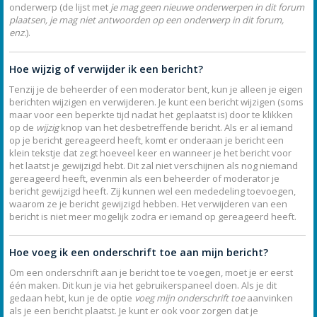
onderwerp (de lijst met
je mag geen nieuwe onderwerpen in dit forum
plaatsen, je mag niet antwoorden op een onderwerp in dit forum,
enz.
).
Hoe wijzig of verwijder ik een bericht?
Tenzij je de beheerder of een moderator bent, kun je alleen je eigen
berichten wijzigen en verwijderen. Je kunt een bericht wijzigen (soms
maar voor een beperkte tijd nadat het geplaatst is) door te klikken
op de
wijzig
knop van het desbetreffende bericht. Als er al iemand
op je bericht gereageerd heeft, komt er onderaan je bericht een
klein tekstje dat zegt hoeveel keer en wanneer je het bericht voor
het laatst je gewijzigd hebt. Dit zal niet verschijnen als nog niemand
gereageerd heeft, evenmin als een beheerder of moderator je
bericht gewijzigd heeft. Zij kunnen wel een mededeling toevoegen,
waarom ze je bericht gewijzigd hebben. Het verwijderen van een
bericht is niet meer mogelijk zodra er iemand op gereageerd heeft.
Hoe voeg ik een onderschrift toe aan mijn bericht?
Om een onderschrift aan je bericht toe te voegen, moet je er eerst
één maken. Dit kun je via het gebruikerspaneel doen. Als je dit
gedaan hebt, kun je de optie
voeg mijn onderschrift toe
aanvinken
als je een bericht plaatst. Je kunt er ook voor zorgen dat je