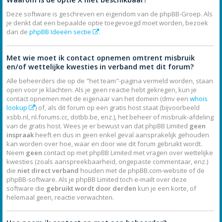
Deze software is geschreven en eigendom van de phpBB-Groep. Als
je denkt dat een bepaalde optie toegevoegd moet worden, bezoek
dan de
phpBB Ideeën sectie
.
Met wie moet ik contact opnemen omtrent misbruik
en/of wettelijke kwesties in verband met dit forum?
Alle beheerders die op de "het team"-pagina vermeld worden, staan
open voor je klachten. Als je geen reactie hebt gekregen, kun je
contact opnemen met de eigenaar van het domein (dmv een
whois
lookup
) of, als dit forum op een gratis host staat (bijvoorbeeld
xsbb.nl, nl.forums.cc, dotbb.be, enz.), het beheer of misbruik-afdeling
van de gratis host. Wees je er bewust van dat phpBB Limited
geen
inspraak
heeft en dus in geen enkel geval aansprakelijk gehouden
kan worden over hoe, waar en door wie dit forum gebruikt wordt.
Neem
geen
contact op met phpBB Limited met vragen over wettelijke
kwesties (zoals aanspreekbaarheid, ongepaste commentaar, enz.)
die
niet direct verband
houden met de phpBB.com-website of de
phpBB-software. Als je phpBB Limited toch e-mailt over deze
software die
gebruikt wordt door derden
kun je een korte, of
helemaal geen, reactie verwachten.