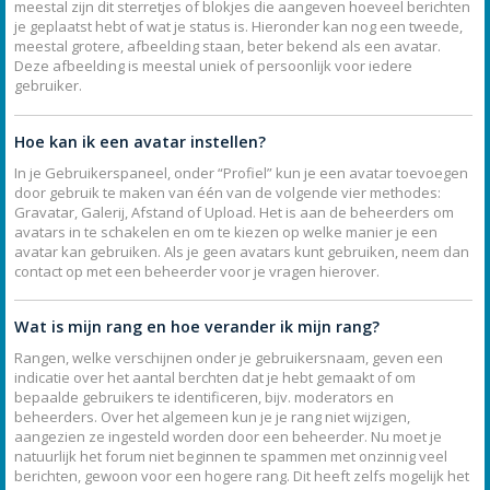
meestal zijn dit sterretjes of blokjes die aangeven hoeveel berichten
je geplaatst hebt of wat je status is. Hieronder kan nog een tweede,
meestal grotere, afbeelding staan, beter bekend als een avatar.
Deze afbeelding is meestal uniek of persoonlijk voor iedere
gebruiker.
Hoe kan ik een avatar instellen?
In je Gebruikerspaneel, onder “Profiel” kun je een avatar toevoegen
door gebruik te maken van één van de volgende vier methodes:
Gravatar, Galerij, Afstand of Upload. Het is aan de beheerders om
avatars in te schakelen en om te kiezen op welke manier je een
avatar kan gebruiken. Als je geen avatars kunt gebruiken, neem dan
contact op met een beheerder voor je vragen hierover.
Wat is mijn rang en hoe verander ik mijn rang?
Rangen, welke verschijnen onder je gebruikersnaam, geven een
indicatie over het aantal berchten dat je hebt gemaakt of om
bepaalde gebruikers te identificeren, bijv. moderators en
beheerders. Over het algemeen kun je je rang niet wijzigen,
aangezien ze ingesteld worden door een beheerder. Nu moet je
natuurlijk het forum niet beginnen te spammen met onzinnig veel
berichten, gewoon voor een hogere rang. Dit heeft zelfs mogelijk het