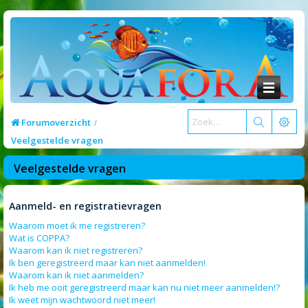
Forumoverzicht
Veelgestelde vragen
Veelgestelde vragen
Aanmeld- en registratievragen
Waarom moet ik me registreren?
Wat is COPPA?
Waarom kan ik niet registreren?
Ik ben geregistreerd maar kan niet aanmelden!
Waarom kan ik niet aanmelden?
Ik heb me ooit geregistreerd maar kan nu niet meer aanmelden!?
Ik weet mijn wachtwoord niet meer!