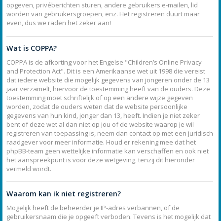
opgeven, privéberichten sturen, andere gebruikers e-mailen, lid
worden van gebruikersgroepen, enz. Het registreren duurt maar
even, dus we raden het zeker aan!
Wat is COPPA?
COPPA is de afkorting voor het Engelse "Children’s Online Privacy
and Protection Act". Dit is een Amerikaanse wet uit 1998 die vereist
dat iedere website die mogelijk gegevens van jongeren onder de 13
jaar verzamelt, hiervoor de toestemming heeft van de ouders. Deze
toestemming moet schriftelijk of op een andere wijze gegeven
worden, zodat de ouders weten dat de website persoonlijke
gegevens van hun kind, jonger dan 13, heeft. Indien je niet zeker
bent of deze wet al dan niet op jou of de website waarop je wil
registreren van toepassing is, neem dan contact op met een juridisch
raadgever voor meer informatie. Houd er rekening mee dat het
phpBB-team geen wettelijke informatie kan verschaffen en ook niet
het aanspreekpunt is voor deze wetgeving, tenzij dit hieronder
vermeld wordt.
Waarom kan ik niet registreren?
Mogelijk heeft de beheerder je IP-adres verbannen, of de
gebruikersnaam die je opgeeft verboden. Tevens is het mogelijk dat