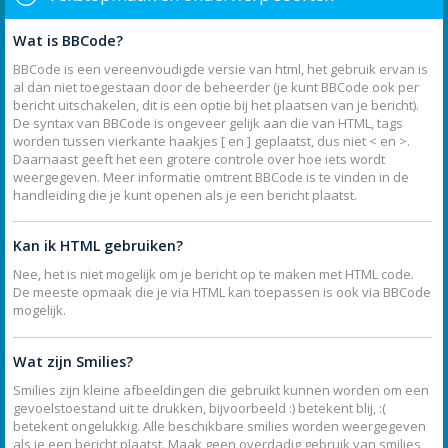
Wat is BBCode?
BBCode is een vereenvoudigde versie van html, het gebruik ervan is
al dan niet toegestaan door de beheerder (je kunt BBCode ook per
bericht uitschakelen, dit is een optie bij het plaatsen van je bericht).
De syntax van BBCode is ongeveer gelijk aan die van HTML, tags
worden tussen vierkante haakjes [ en ] geplaatst, dus niet < en >.
Daarnaast geeft het een grotere controle over hoe iets wordt
weergegeven. Meer informatie omtrent BBCode is te vinden in de
handleiding die je kunt openen als je een bericht plaatst.
Kan ik HTML gebruiken?
Nee, het is niet mogelijk om je bericht op te maken met HTML code.
De meeste opmaak die je via HTML kan toepassen is ook via BBCode
mogelijk.
Wat zijn Smilies?
Smilies zijn kleine afbeeldingen die gebruikt kunnen worden om een
gevoelstoestand uit te drukken, bijvoorbeeld :) betekent blij, :(
betekent ongelukkig. Alle beschikbare smilies worden weergegeven
als je een bericht plaatst. Maak geen overdadig gebruik van smilies,