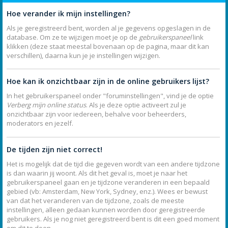
Hoe verander ik mijn instellingen?
Als je geregistreerd bent, worden al je gegevens opgeslagen in de
database. Om ze te wijzigen moet je op de
gebruikerspaneel
link
klikken (deze staat meestal bovenaan op de pagina, maar dit kan
verschillen), daarna kun je je instellingen wijzigen.
Hoe kan ik onzichtbaar zijn in de online gebruikers lijst?
In het gebruikerspaneel onder "foruminstellingen", vind je de optie
Verberg mijn online status
. Als je deze optie activeert zul je
onzichtbaar zijn voor iedereen, behalve voor beheerders,
moderators en jezelf.
De tijden zijn niet correct!
Het is mogelijk dat de tijd die gegeven wordt van een andere tijdzone
is dan waarin jij woont. Als dit het geval is, moet je naar het
gebruikerspaneel gaan en je tijdzone veranderen in een bepaald
gebied (vb: Amsterdam, New York, Sydney, enz.). Wees er bewust
van dat het veranderen van de tijdzone, zoals de meeste
instellingen, alleen gedaan kunnen worden door geregistreerde
gebruikers. Als je nog niet geregistreerd bent is dit een goed moment
om dit te doen.