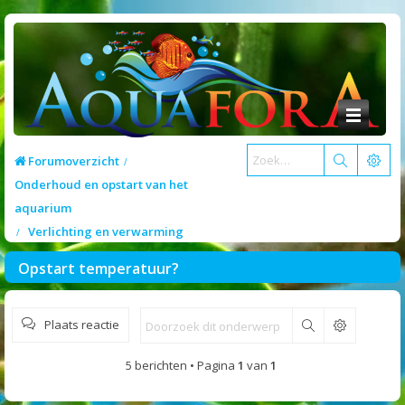
Forumoverzicht
Onderhoud en opstart van het
aquarium
Verlichting en verwarming
Opstart temperatuur?
Plaats reactie
Zoek
5 berichten • Pagina
1
van
1