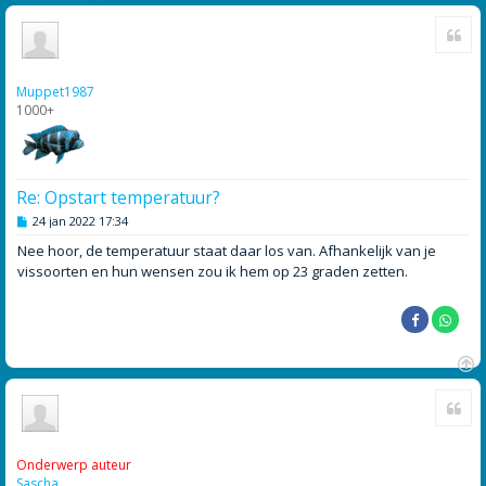
O
Cite
m
h
o
o
Muppet1987
g
1000+
Re: Opstart temperatuur?
B
24 jan 2022 17:34
e
r
Nee hoor, de temperatuur staat daar los van. Afhankelijk van je
i
vissoorten en hun wensen zou ik hem op 23 graden zetten.
c
h
t
O
Cite
m
h
o
o
Onderwerp auteur
g
Sascha