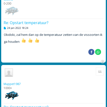
0-200
Re: Opstart temperatuur?
B
24 jan 2022 18:24
e
r
Okidoki, zal hem dan op de temperatuur zetten van de vissoorten ik
i
c
ga houden
h
t
O
Cite
m
h
o
o
Muppet1987
g
1000+