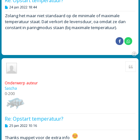
Re: Opstart temperatuur?
B
24 jan 2022 18:44
e
r
Zolang het maar niet standaard op de minimale of maximale
i
temperatuur staat. Dat verkort de levensduur, oa omdat ze dan
c
h
constant in paringmodus staan (bij maximale temperatuur).
t
O
Cite
m
h
o
o
Onderwerp auteur
g
Sascha
0-200
Re: Opstart temperatuur?
B
25 jan 2022 10:16
e
r
Thanks muppet voor de extra info
i