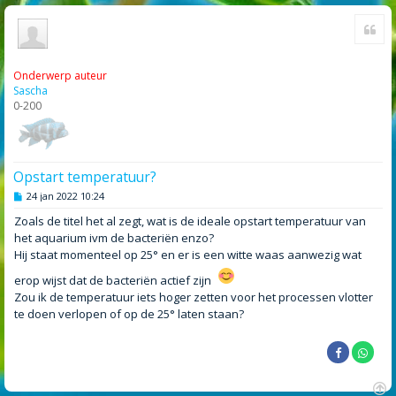
Cite
Onderwerp auteur
Sascha
0-200
Opstart temperatuur?
B
24 jan 2022 10:24
e
r
Zoals de titel het al zegt, wat is de ideale opstart temperatuur van
i
het aquarium ivm de bacteriën enzo?
c
h
Hij staat momenteel op 25° en er is een witte waas aanwezig wat
t
erop wijst dat de bacteriën actief zijn
Zou ik de temperatuur iets hoger zetten voor het processen vlotter
te doen verlopen of op de 25° laten staan?