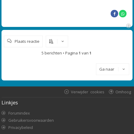
c
h
t
O
m
Plaats reactie
h
o
o
5 berichten • Pagina
1
van
1
g
Ga naar
Verwijder cookies
Omhoog
Linkjes
Forumindex
Gebruikersvoorwaarden
Privacybeleid