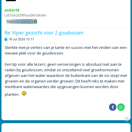
h
o
amber98
o
Lid toezichthoudersteam
g
Re: Vijver gezocht voor 2 goudvissen
B
10 jul 2026 15:11
e
r
Sterkte met je verlies van je tante en succes met het vinden van een
i
nieuwe plek voor de goudvissen.
c
h
t
Een tip voor alle lezers: geen verversingen is absoluut niet aan te
raden bij goudvissen, omdat ze ontzettend veel groeihormonen
afgeven aan het water waardoor de buitenkant van de vis stopt met
groeien en de organen verder groeien. Dit heeft niks te maken met
meetbare waterwaardes die opgevangen kunnen worden door
planten.
O
m