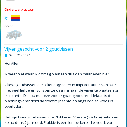
Onderwerp auteur
Syl
0-200
Vijver gezocht voor 2 goudvissen
B
06 jul 2026 23:10
e
r
Hoi Allen,
i
c
h
Ik weet niet waar ik dit mag plaatsen dus dan maar even hier.
t
2 lieve goudvissen die ik liet opgroeien in mijn aquarium van 90ltr
met veel liefde en zorg om ze daarna naar de vijver te plaatsen bij
mijn tante. Dit zou nu deze zomer gaan gebeuren. Helaas is de
planning veranderd doordat mijn tante onlangs veel te vroeg is
overleden.
Het zijn twee goudvissen die Plukkie en Vlekkie ( +/- 8cm) heten en
ze nu denk 2 jaar oud. Plukkie is een lompe kerel die houdt van