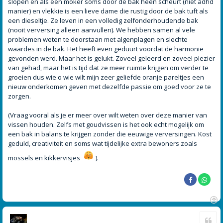
slopen en als een moker soms door de bak heen scheurt (niet adhd
manier) en vlekkie is een lieve dame die rustig door de bak tuft als
een dieseltje. Ze leven in een volledig zelfonderhoudende bak
(nooit verversing alleen aanvullen). We hebben samen al vele
problemen weten te doorstaan met algenplagen en slechte
waardes in de bak. Het heeft even geduurt voordat de harmonie
gevonden werd. Maar het is gelukt. Zoveel geleerd en zoveel plezier
van gehad, maar het is tijd dat ze meer ruimte krijgen om verder te
groeien dus wie o wie wilt mijn zeer geliefde oranje pareltjes een
nieuw onderkomen geven met dezelfde passie om goed voor ze te
zorgen.
(Vraag vooral als je er meer over wilt weten over deze manier van
vissen houden. Zelfs met goudvissen is het ook echt mogelijk om
een bak in balans te krijgen zonder die eeuwige verversingen. Kost
geduld, creativiteit en soms wat tijdelijke extra bewoners zoals
mossels en kikkervisjes
).
O
Cite
m