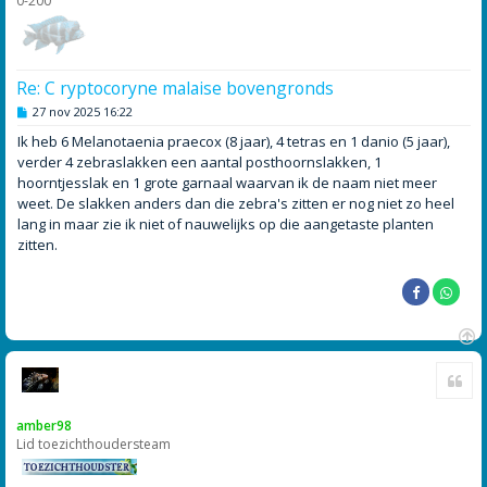
0-200
Re: C ryptocoryne malaise bovengronds
B
27 nov 2025 16:22
e
r
Ik heb 6 Melanotaenia praecox (8 jaar), 4 tetras en 1 danio (5 jaar),
i
verder 4 zebraslakken een aantal posthoornslakken, 1
c
h
hoorntjesslak en 1 grote garnaal waarvan ik de naam niet meer
t
weet. De slakken anders dan die zebra's zitten er nog niet zo heel
lang in maar zie ik niet of nauwelijks op die aangetaste planten
zitten.
O
Cite
m
h
o
amber98
o
Lid toezichthoudersteam
g