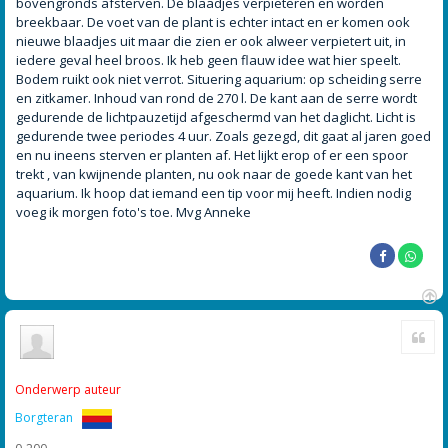
bovengronds afsterven. De blaadjes verpieteren en worden
breekbaar. De voet van de plant is echter intact en er komen ook
nieuwe blaadjes uit maar die zien er ook alweer verpietert uit, in
iedere geval heel broos. Ik heb geen flauw idee wat hier speelt.
Bodem ruikt ook niet verrot. Situering aquarium: op scheiding serre
en zitkamer. Inhoud van rond de 270 l. De kant aan de serre wordt
gedurende de lichtpauzetijd afgeschermd van het daglicht. Licht is
gedurende twee periodes 4 uur. Zoals gezegd, dit gaat al jaren goed
en nu ineens sterven er planten af. Het lijkt erop of er een spoor
trekt , van kwijnende planten, nu ook naar de goede kant van het
aquarium. Ik hoop dat iemand een tip voor mij heeft. Indien nodig
voeg ik morgen foto's toe. Mvg Anneke
O
Cite
m
h
o
o
Onderwerp auteur
g
Borgteran