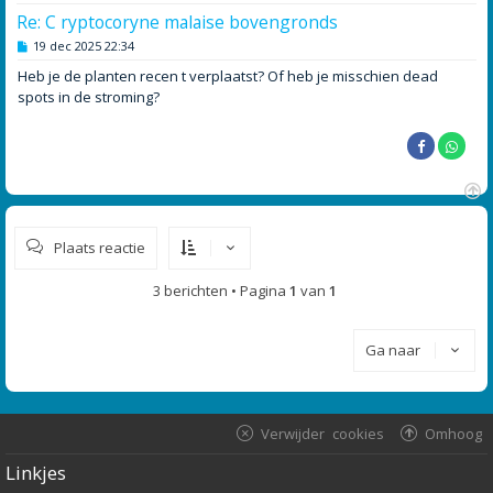
Re: C ryptocoryne malaise bovengronds
B
19 dec 2025 22:34
e
r
Heb je de planten recen t verplaatst? Of heb je misschien dead
i
spots in de stroming?
c
h
t
O
m
Plaats reactie
h
o
o
3 berichten • Pagina
1
van
1
g
Ga naar
Verwijder cookies
Omhoog
Linkjes