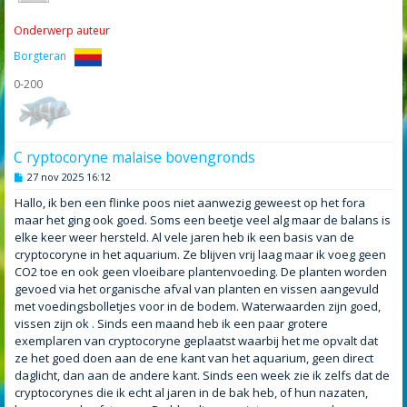
Onderwerp auteur
Borgteran
0-200
C ryptocoryne malaise bovengronds
B
27 nov 2025 16:12
e
r
Hallo, ik ben een flinke poos niet aanwezig geweest op het fora
i
maar het ging ook goed. Soms een beetje veel alg maar de balans is
c
h
elke keer weer hersteld. Al vele jaren heb ik een basis van de
t
cryptocoryne in het aquarium. Ze blijven vrij laag maar ik voeg geen
CO2 toe en ook geen vloeibare plantenvoeding. De planten worden
gevoed via het organische afval van planten en vissen aangevuld
met voedingsbolletjes voor in de bodem. Waterwaarden zijn goed,
vissen zijn ok . Sinds een maand heb ik een paar grotere
exemplaren van cryptocoryne geplaatst waarbij het me opvalt dat
ze het goed doen aan de ene kant van het aquarium, geen direct
daglicht, dan aan de andere kant. Sinds een week zie ik zelfs dat de
cryptocorynes die ik echt al jaren in de bak heb, of hun nazaten,