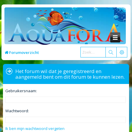
Forumoverzicht
Het forum wil dat je geregistreerd en
aangemeld bent om dit forum te kunnen lezen.
Gebruikersnaam:
Wachtwoord:
Ik ben mijn wachtwoord vergeten