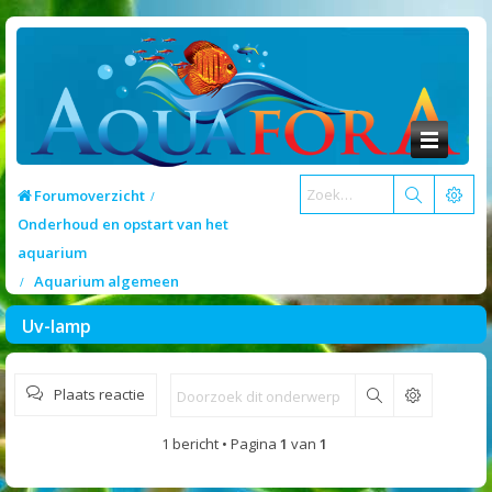
Forumoverzicht
Onderhoud en opstart van het
aquarium
Aquarium algemeen
Uv-lamp
Plaats reactie
Zoek
1 bericht • Pagina
1
van
1