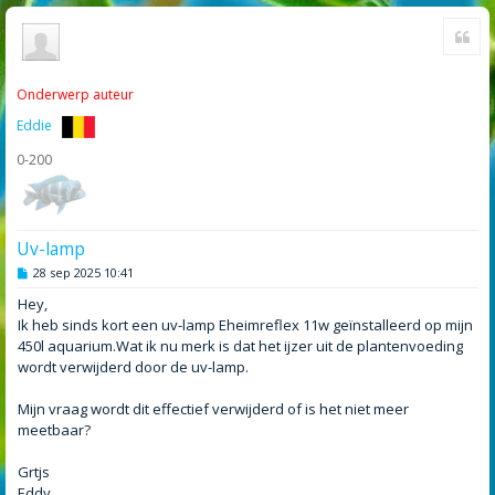
Cite
Onderwerp auteur
Eddie
0-200
Uv-lamp
B
28 sep 2025 10:41
e
r
Hey,
i
Ik heb sinds kort een uv-lamp Eheimreflex 11w geïnstalleerd op mijn
c
h
450l aquarium.Wat ik nu merk is dat het ijzer uit de plantenvoeding
t
wordt verwijderd door de uv-lamp.
Mijn vraag wordt dit effectief verwijderd of is het niet meer
meetbaar?
Grtjs
Eddy