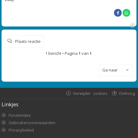
O
m
Plaats reactie
h
o
o
1 bericht • Pagina
1
van
1
g
Ga naar
Verwijder cookies
Omhoog
Linkjes
Forumindex
Gebruikersvoorwaarden
Privacybeleid